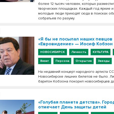
более 12 тысяч человек, которых размести
творческих площадках. Каждый год яркие 
молодые люди приходят сюда в поисках о
собратьев по разуму.
«Я бы не посылал наших певцов
«Евровидение» — Иосиф Кобзон
НОВОСИБИРСК
Личность
КУЛЬТУРА
Визит
Персона
Открытия
Звезды
На недавний концерт народного артиста С
Новосибирске лишних билетов не было. Л
баритон Кобзона покорил новосибирцев д
«Голубая планета детства». Горо
отмечает День защиты детей