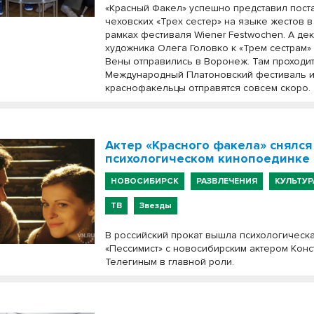
«Красный Факел» успешно представил пост
чеховских «Трех сестер» на языке жестов в
рамках фестиваля Wiener Festwochen. А де
художника Олега Головко к «Трем сестрам»
Вены отправились в Воронеж. Там проходи
Международный Платоновский фестиваль ис
краснофакельцы отправятся совсем скоро.
Актер «Красного факела» снялся
психологическом кинопоединке
НОВОСИБИРСК
РАЗВЛЕЧЕНИЯ
КУЛЬТУР
ТВ
Звезды
В российский прокат вышла психологическ
«Пессимист» с новосибирским актером Конс
Телегиным в главной роли.