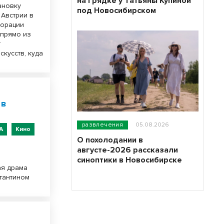
на грядке у Татьяны Купиной
ановку
под Новосибирском
 Австрии в
корации
 прямо из
т
кусств, куда
 в
развлечения
05.08.2026
А
Кино
О похолодании в
августе-2026 рассказали
синоптики в Новосибирске
ая драма
тантином