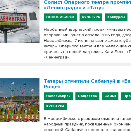
Солист Оперного театра прочтё
«Ленинграда» и «Тату»
НОВОСИБИРСК
КУЛЬТУРА
Конкурсы
Необычный творческий проект «Читаем пес
взорвавший Рунет в апреле 2016 года, доб
Новосибирска. 7 июня на сцене джаз-клуба
актёры Оперного театра и все желающие с
прочесть на новый лад тексты Кати Лель, «Т
«Ленинград».
Татары отметили Сабантуй в «Б
Роще»
Новосибирск
Общество
Семья
Пра
КУЛЬТУРА
В Новосибирске с размахом отметили татар
народный праздник, посвященный оконча
посевной. Сабантуй в переводе с татарско