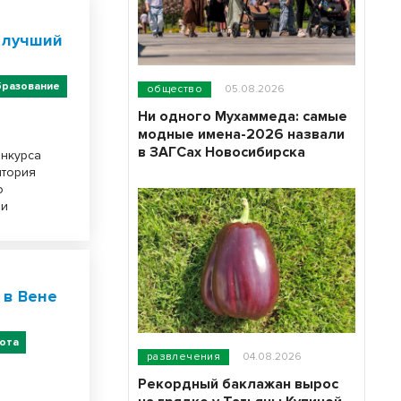
 лучший
разование
общество
05.08.2026
Ни одного Мухаммеда: самые
модные имена-2026 назвали
в ЗАГСах Новосибирска
нкурса
итория
о
 и
 в Вене
ота
развлечения
04.08.2026
Рекордный баклажан вырос