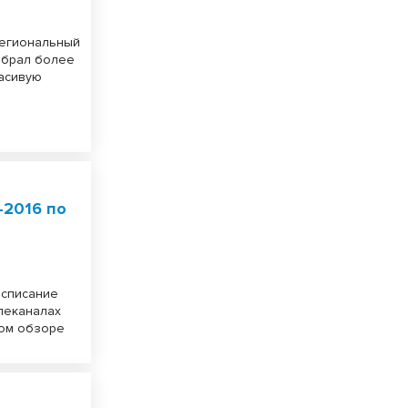
региональный
собрал более
расивую
–2016 по
асписание
елеканалах
ком обзоре