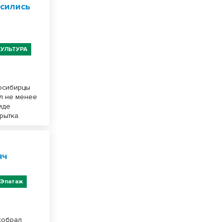
асились
КУЛЬТУРА
осибирцы
ил не менее
иде
крытка.
яч
Эпатаж
собрал