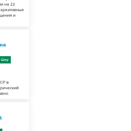
ли на 22
и креативные
бщения и
 на
Шоу
ССР в
ирический
авно.
д