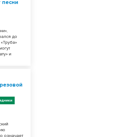
т песни
ни»,
рался до
 «Труба»
могут
ату» и
ерезовой
здники
ский
нию
го означает