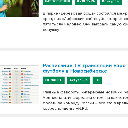
РАЗВЛЕЧЕНИЯ
КУЛЬТУРА
Конкурсы
В парке «Березовая роща» состоялся меж
праздник «Сибирский сабантуй», который 
пяти тысяч человек. Они выбрали самую к
девушку.
Расписание ТВ-трансляций Евро
футболу в Новосибирске
ОБЛАСТЬ
Актуально
ТВ
Главные фавориты, интересные новички, р
Чемпионата, информация о том, на каких т
болеть за команду России – все это в крат
корреспондента VN.RU.