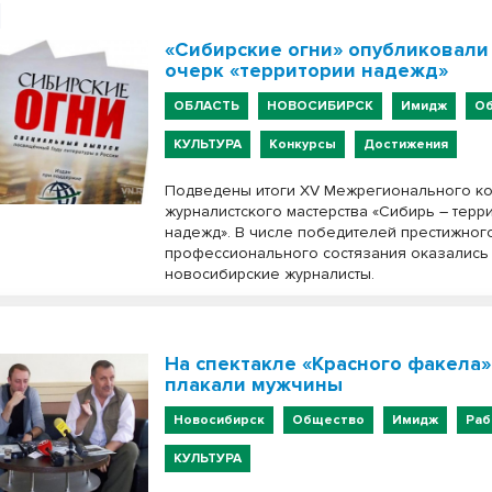
«Сибирские огни» опубликовали
очерк «территории надежд»
ОБЛАСТЬ
НОВОСИБИРСК
Имидж
Об
КУЛЬТУРА
Конкурсы
Достижения
Подведены итоги ХV Межрегионального ко
журналистского мастерства «Сибирь – терр
надежд». В числе победителей престижног
профессионального состязания оказались
новосибирские журналисты.
На спектакле «Красного факела»
плакали мужчины
Новосибирск
Общество
Имидж
Раб
КУЛЬТУРА