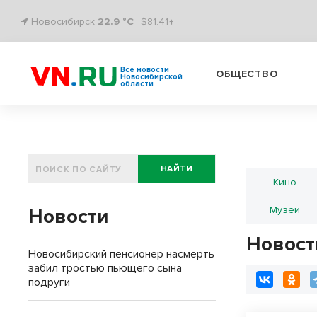
Новосибирск
22.9 °C
$81.41↑
Все новости
ОБЩЕСТВО
Новосибирской
области
НАЙТИ
Кино
Музеи
Новости
Новост
Новосибирский пенсионер насмерть
забил тростью пьющего сына
подруги