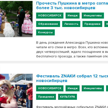
Прочесть Пушкина в метро согл
более 3 тыс. новосибирцев
НОВОСИБИРСК
Имидж
Инициативы
Образование
Личность
Праздники
Конкурсы
В день рождения Александра Пушкина нов
читали его стихи в метро. Всех, кто вспомн
двух четверостиший, ждало поощрение в в
бесплатного проезда, а также памятная от
Фестиваль ZNAKИ собрал 12 тыс
новосибирцев
НОВОСИБИРСК
Имидж
Инициативы
Праздники
КУЛЬТУРА
Фестиваль молодёжных субкультур ZNAKИ 