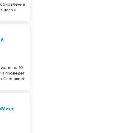
т обновление
оящего и
ей
 июня по 10
ачт проведёт
со Словакией,
«Мисс