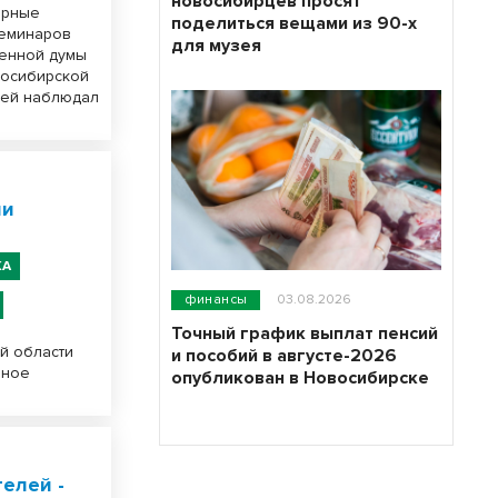
новосибирцев просят
ерные
поделиться вещами из 90-х
семинаров
для музея
венной думы
восибирской
чей наблюдал
ли
КА
финансы
03.08.2026
Точный график выплат пенсий
й области
и пособий в августе-2026
рное
опубликован в Новосибирске
елей -