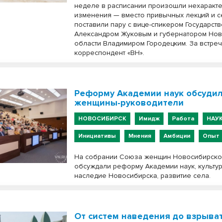
неделе в расписании произошли нехаракт
изменения — вместо привычных лекций и 
поставили пару с вице-спикером Государст
Александром Жуковым и губернатором Но
области Владимиром Городецким. За встре
корреспондент «ВН».
Реформу Академии наук обсуди
женщины-руководители
НОВОСИБИРСК
Имидж
Работа
НАУ
Инициативы
Мнения
Амбиции
Опыт
На собрании Союза женщин Новосибирско
обсуждали реформу Академии наук, культу
наследие Новосибирска, развитие села.
От систем наведения до взрыват