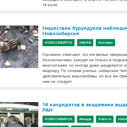
14 котят.
Нашествие бурундуков наблюда
Новосибирске
НОВОСИБИРСК
НАУКА
Зоопарк
Горожане отмечают, что эти милые зверюш
беззастенчиво заходят не только в подъе
многоэтажек, но иногда даже умудряются з
квартиру. По словам ученых, сибирские Чи
действительно миролюбивы, но все же прик
ним не следует.
14 кандидатов в академики выд
РАН
НОВОСИБИРСК
Имидж
Работа
НАУ