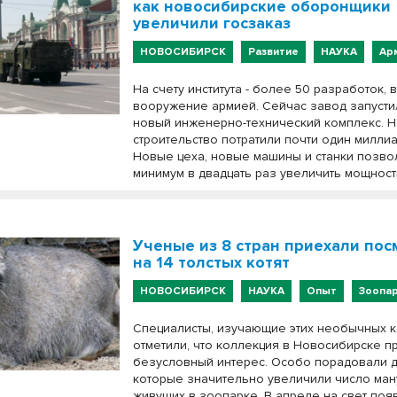
как новосибирские оборонщики
увеличили госзаказ
НОВОСИБИРСК
Развитие
НАУКА
Ар
На счету института - более 50 разработок, 
вооружение армией. Сейчас завод запусти
новый инженерно-технический комплекс. Н
строительство потратили почти один милли
Новые цеха, новые машины и станки позвол
минимум в двадцать раз увеличить мощност
Ученые из 8 стран приехали пос
на 14 толстых котят
НОВОСИБИРСК
НАУКА
Опыт
Зоопа
Специалисты, изучающие этих необычных 
отметили, что коллекция в Новосибирске п
безусловный интерес. Особо порадовали д
которые значительно увеличили число ман
живущих в зоопарке. В апреле на свет поя