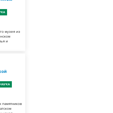
УКА
го музея из
анском
пья и
кой
НАУКА
х памятников
атском