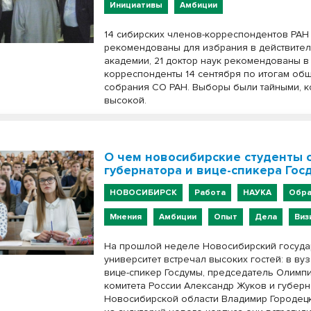
Инициативы
Амбиции
14 сибирских членов-корреспондентов РАН
рекомендованы для избрания в действите
академии, 21 доктор наук рекомендованы в
корреспонденты 14 сентября по итогам об
собрания СО РАН. Выборы были тайными, к
высокой.
О чем новосибирские студенты 
губернатора и вице-спикера Гос
НОВОСИБИРСК
Работа
НАУКА
Обра
Мнения
Амбиции
Опыт
Дела
Виз
На прошлой неделе Новосибирский госуд
университет встречал высоких гостей: в ву
вице-спикер Госдумы, председатель Олимп
комитета России Александр Жуков и губерн
Новосибирской области Владимир Городецк