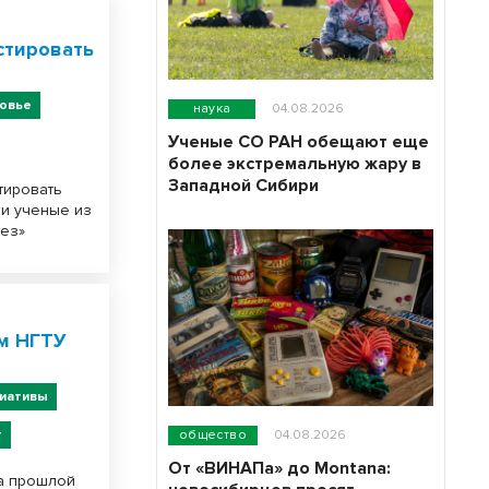
стировать
овье
наука
04.08.2026
Ученые СО РАН обещают еще
более экстремальную жару в
Западной Сибири
тировать
ли ученые из
лез»
м НГТУ
иативы
т
общество
04.08.2026
От «ВИНАПа» до Montana:
на прошлой