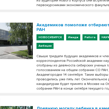
из аудиторий нового корпуса они встретили
первокурсниками экономического факульте
Академиков помоложе отбирают
РАН
НОВОСИБИРСК
Имидж
Работа
НАУ
Амбиции
Свыше тридцати будущих академиков и чле
корреспондентов Российской академии нау
отобраны из девяноста сибирских ученых 
голосованием на общем собрании СО РАН,
Академгородке 14 сентября. Такие выборы
проводились уже пять лет. Окончательное
кандидатурам будет принято в Москве на 
собрании РАН в конце октября текущего го
Древнюю могилу ребенка в кам