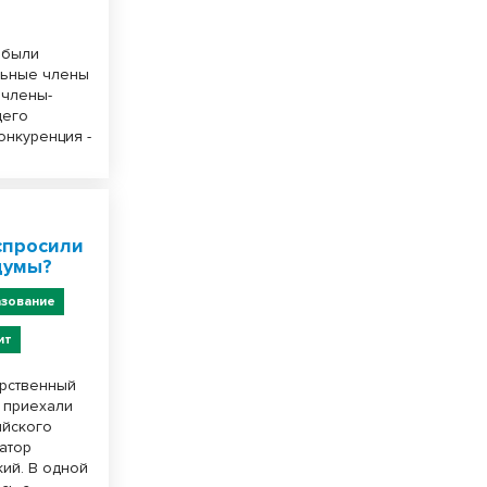
 были
льные члены
 члены-
щего
онкуренция -
спросили
думы?
зование
ит
арственный
з приехали
ийского
атор
ий. В одной