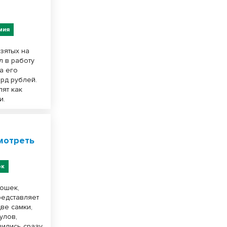
мия
взятых на
л в работу
а его
ард рублей.
ят как
и.
мотреть
рк
кошек,
редставляет
ве самки,
улов,
вились сразу