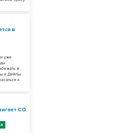
ется в
ки уже
зды
абежать в
пы и Дейлы
асаться к
вигает СО
КА