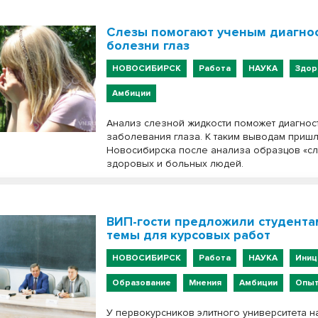
Слезы помогают ученым диагно
болезни глаз
НОВОСИБИРСК
Работа
НАУКА
Здор
Амбиции
Анализ слезной жидкости поможет диагнос
заболевания глаза. К таким выводам приш
Новосибирска после анализа образцов «с
здоровых и больных людей.
ВИП-гости предложили студента
темы для курсовых работ
НОВОСИБИРСК
Работа
НАУКА
Иниц
Образование
Мнения
Амбиции
Опы
У первокурсников элитного университета 