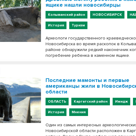
ящике нашли новосибирцы
Колыванский район
НОВОСИБИРСК
НА
История
Туризм
Археологи государственного краеведческо
Новосибирска во время раскопок в Колыв
районе обнаружили редкий наконечник ко
погребение ребенка в каменном ящике.
Последние мамонты и первые
американцы жили в Новосибирс
области
ОБЛАСТЬ
Каргатский район
Имидж
История
Мнения
Один из самых интересных археологически
Новосибирской области расположен в Карг