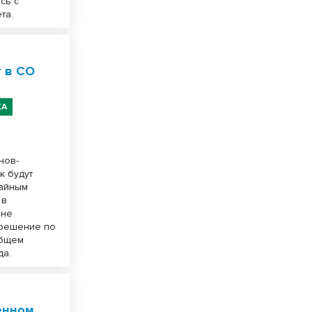
сь с
та.
 в СО
КА
нов-
к будут
тайным
 в
 не
 решение по
Общем
да.
енном