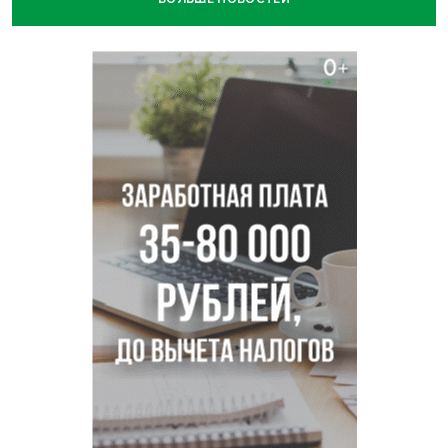
В Новосибирске минздрав объявил бесплатную
диспансеризацию для 65-летних
В Новосибирске врачи прооперировали 25 тысяч
пациентов с катарактой
Знаменитый орангутан Бату отметил юбилей в
новосибирском зоопарке
Новосибирские хирурги спасли сердце восьмиклассницы
с донорским клапаном