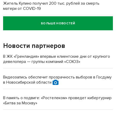
Житель Купино получил 200 тыс. рублей за смерть
матери от COVID-19
БОЛЬШЕ НОВОСТЕЙ
Новосибирский суд наказал водителя за смерть
пенсионерки на вокзале
Новости партнеров
«Мы живём на пастбище!»: в новосибирском селе лошади
терроризируют жителей
В ЖК «Гренландия» впервые клиентские дни от крупного
девелопера — группы компаний «СОЮЗ»
Инвалид получил условный срок за избиение врачей
протезом под Новосибирском
Видеозапись обеспечит прозрачность выборов в Госдуму
в Новосибирской области
Новосибирский преподаватель с женой вошли в топ-16
многодетных в России
В память о подвиге: «Ростелеком» проведет кибертурнир
«Битва за Москву»
Обновлённое отделение ВТБ открылось в Искитиме