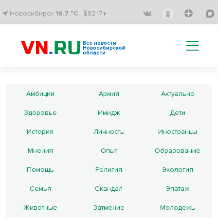
Новосибирск
18.7 °C
$82.17↑
Все новости
Новосибирской
области
Амбиции
Армия
Актуально
Здоровье
Имидж
Дети
История
Личность
Иностранцы
Мнения
Опыт
Образование
Помощь
Религия
Экология
Семья
Скандал
Эпатаж
Животные
Затмение
Молодежь