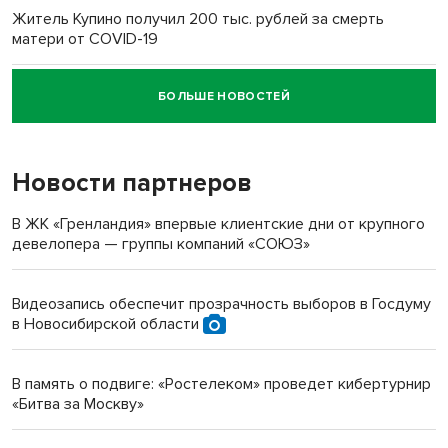
Житель Купино получил 200 тыс. рублей за смерть
матери от COVID-19
БОЛЬШЕ НОВОСТЕЙ
Новосибирский суд наказал водителя за смерть
пенсионерки на вокзале
Новости партнеров
«Мы живём на пастбище!»: в новосибирском селе лошади
терроризируют жителей
В ЖК «Гренландия» впервые клиентские дни от крупного
девелопера — группы компаний «СОЮЗ»
Инвалид получил условный срок за избиение врачей
протезом под Новосибирском
Видеозапись обеспечит прозрачность выборов в Госдуму
в Новосибирской области
Новосибирский преподаватель с женой вошли в топ-16
многодетных в России
В память о подвиге: «Ростелеком» проведет кибертурнир
«Битва за Москву»
Обновлённое отделение ВТБ открылось в Искитиме