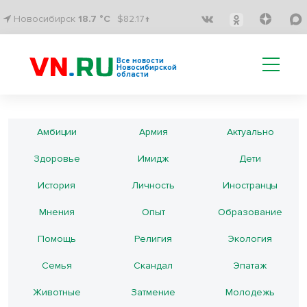
Новосибирск
18.7 °C
$82.17↑
Все новости
Новосибирской
области
Амбиции
Армия
Актуально
Здоровье
Имидж
Дети
История
Личность
Иностранцы
Мнения
Опыт
Образование
Помощь
Религия
Экология
Семья
Скандал
Эпатаж
Животные
Затмение
Молодежь