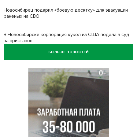
Новосибирец подарил «боевую десятку» для эвакуации
раненых на СВО
В Новосибирске корпорация кукол из США подала в суд
на приставов
БОЛЬШЕ НОВОСТЕЙ
В Новосибирске минздрав объявил бесплатную
диспансеризацию для 65-летних
В Новосибирске врачи прооперировали 25 тысяч
пациентов с катарактой
Знаменитый орангутан Бату отметил юбилей в
новосибирском зоопарке
Новосибирские хирурги спасли сердце восьмиклассницы