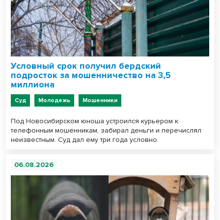
Условный срок получил бердский
подросток за мошенничество на 3,5
миллиона
Суд
Молодежь
Мошенники
Под Новосибирском юноша устроился курьером к
телефонным мошенникам, забирал деньги и перечислял
неизвестным. Суд дал ему три года условно.
06.08.2026