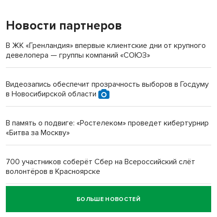
Новости партнеров
«Мы живём на пастбище!»: в новосибирском селе лошади
терроризируют жителей
В ЖК «Гренландия» впервые клиентские дни от крупного
девелопера — группы компаний «СОЮЗ»
Инвалид получил условный срок за избиение врачей
протезом под Новосибирском
Видеозапись обеспечит прозрачность выборов в Госдуму
в Новосибирской области
Новосибирский преподаватель с женой вошли в топ-16
многодетных в России
В память о подвиге: «Ростелеком» проведет кибертурнир
«Битва за Москву»
Обновлённое отделение ВТБ открылось в Искитиме
700 участников соберёт Сбер на Всероссийский слёт
волонтёров в Красноярске
БОЛЬШЕ НОВОСТЕЙ
Честный выбор: видеонаблюдение обеспечит
объективность результатов ЕДГ в Новосибирской