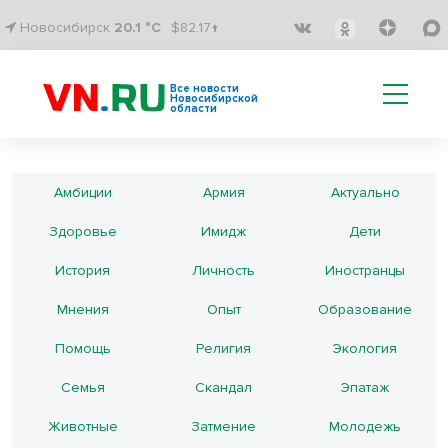
Новосибирск
20.1 °C
$82.17↑
Все новости
Новосибирской
области
Амбиции
Армия
Актуально
Здоровье
Имидж
Дети
История
Личность
Иностранцы
Мнения
Опыт
Образование
Помощь
Религия
Экология
Семья
Скандал
Эпатаж
Животные
Затмение
Молодежь