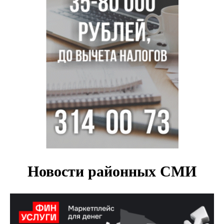
В Новосибирске «Лада» сбила восьмиклассника на
велосипеде