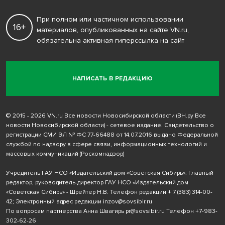
При полном или частичном использовании
16+
материалов, опубликованных на сайте VN.ru,
обязательна активная гиперссылка на сайт
НАПИСАТЬ В РЕДАКЦИЮ
© 2015 - 2026 VN.ru Все новости Новосибирской области (ВН.ру Все
новости Новосибирской области) - сетевое издание. Свидетельство о
регистрации СМИ ЭЛ № ФС 77-66488 от 14.07.2016 выдано Федеральной
службой по надзору в сфере связи, информационных технологий и
массовых коммуникаций (Роскомнадзор)
Учредитель ГАУ НСО «Издательский дом «Советская Сибирь». Главный
редактор, руководитель-директор ГАУ НСО «Издательский дом
«Советская Сибирь» - Шрейтер Н.В. Телефон редакции
+ 7 (383) 314-00-
42
; Электронный адрес редакции
inzov@sovsibir.ru
По вопросам партнерства Анна Швагирь
pr@sovsibir.ru
Телефон
+7-983-
302-62-26