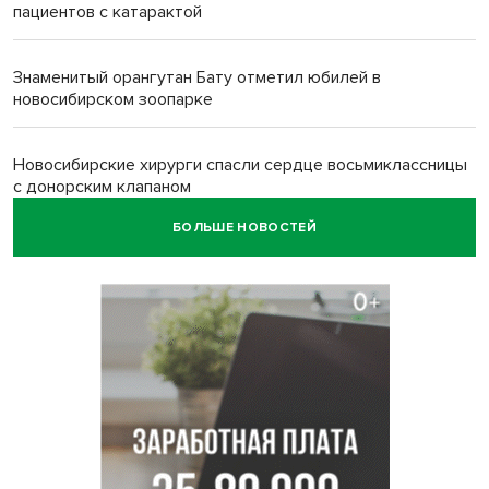
пациентов с катарактой
Знаменитый орангутан Бату отметил юбилей в
новосибирском зоопарке
Новосибирские хирурги спасли сердце восьмиклассницы
с донорским клапаном
БОЛЬШЕ НОВОСТЕЙ
Более тысячи новосибирцев открыли День
физкультурника на набережной
Губернатор Андрей Травников подравил новосибирцев с
Днем физкультурника
Семь рейсов за сутки отменили в новосибирском
аэропорту Толмачево