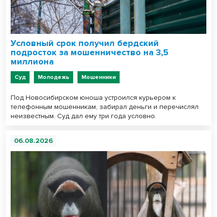
Условный срок получил бердский
подросток за мошенничество на 3,5
миллиона
Суд
Молодежь
Мошенники
Под Новосибирском юноша устроился курьером к
телефонным мошенникам, забирал деньги и перечислял
неизвестным. Суд дал ему три года условно.
06.08.2026