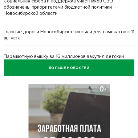
Социальная сфера и поддержка участников СВО
обозначены приоритетами бюджетной политики
Новосибирской области
Главные дороги Новосибирска закрыли для самокатов к 11
августа
Парашютную вышку за 16 миллионов закупил детский
лагерь под Новосибирском
БОЛЬШЕ НОВОСТЕЙ
Заборы на площади Маркса сносят для новой зоны
отдыха в Новосибирске
Глава сельсовета Игорь Конах утонул у острова в
Новосибирском водохранилище
Сибирские пенсионеры накопили в банках рекордные 4,2
млрд рублей