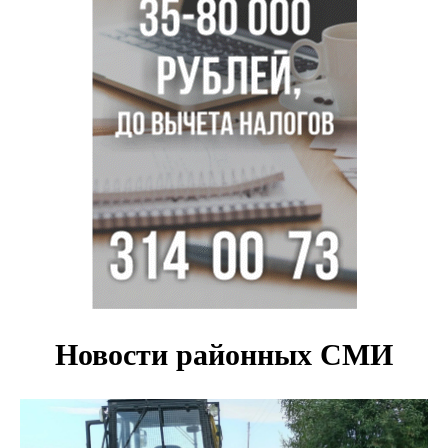
Под Новосибирском суд наказал дачников за
дискриминацию с шлагбаумом