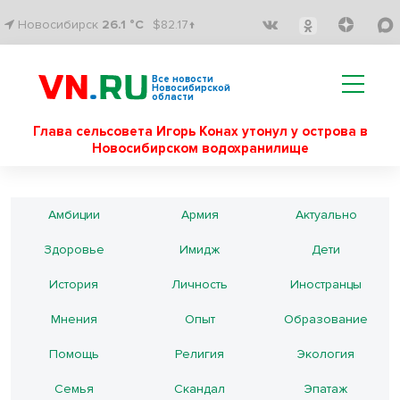
Новосибирск
26.1 °C
$82.17↑
Все новости
Новосибирской
области
Глава сельсовета Игорь Конах утонул у острова в
Новосибирском водохранилище
Амбиции
Армия
Актуально
Здоровье
Имидж
Дети
История
Личность
Иностранцы
Мнения
Опыт
Образование
Помощь
Религия
Экология
Семья
Скандал
Эпатаж