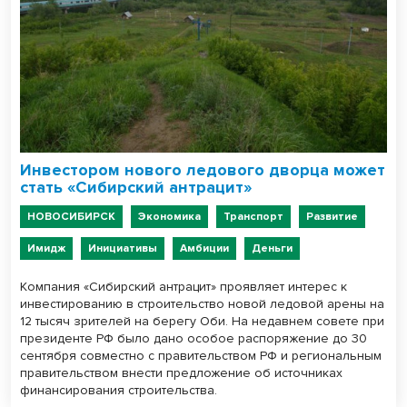
Инвестором нового ледового дворца может
стать «Сибирский антрацит»
НОВОСИБИРСК
Экономика
Транспорт
Развитие
Имидж
Инициативы
Амбиции
Деньги
Компания «Сибирский антрацит» проявляет интерес к
инвестированию в строительство новой ледовой арены на
12 тысяч зрителей на берегу Оби. На недавнем совете при
президенте РФ было дано особое распоряжение до 30
сентября совместно с правительством РФ и региональным
правительством внести предложение об источниках
финансирования строительства.