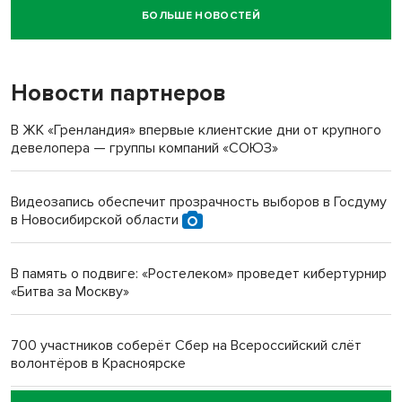
БОЛЬШЕ НОВОСТЕЙ
Новосибирский суд наказал водителя за смерть
пенсионерки на вокзале
Новости партнеров
«Мы живём на пастбище!»: в новосибирском селе лошади
терроризируют жителей
В ЖК «Гренландия» впервые клиентские дни от крупного
девелопера — группы компаний «СОЮЗ»
Инвалид получил условный срок за избиение врачей
протезом под Новосибирском
Видеозапись обеспечит прозрачность выборов в Госдуму
в Новосибирской области
Новосибирский преподаватель с женой вошли в топ-16
многодетных в России
В память о подвиге: «Ростелеком» проведет кибертурнир
«Битва за Москву»
Обновлённое отделение ВТБ открылось в Искитиме
700 участников соберёт Сбер на Всероссийский слёт
волонтёров в Красноярске