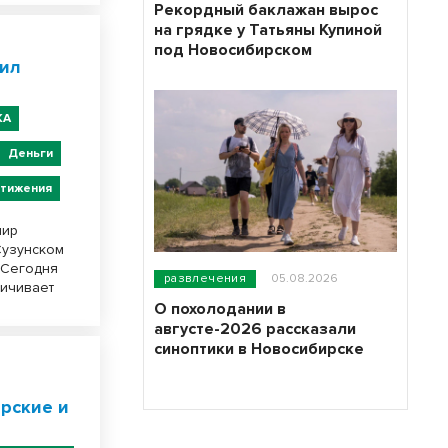
Рекордный баклажан вырос
на грядке у Татьяны Купиной
под Новосибирском
рил
КА
Деньги
тижения
мир
Сузунском
 Сегодня
развлечения
05.08.2026
личивает
О похолодании в
августе-2026 рассказали
синоптики в Новосибирске
рские и