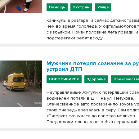
Помощь
Экстрим
Улица
Каникулы в разгаре, и сейчас детских трав
чем во время гололеда. У офтальмологов 
с избытком. Почти половина лета позади, и
подстерегают ребят всюду.
Мужчина потерял сознание за р
устроил ДТП
НОВОСИБИРСК
Здоровье
Происшеств
Неуправляемые Жигули с потерявшим соз
водителем попали в ДТП на ул. Петухова.
Отечественное авто протаранило Toyota Vitz
свою очередь врезалась в фуру. Сам води
«Пятерки» скончался до приезда медиков.
Предположительно, у него был сердечный 