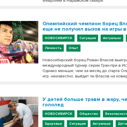
Февронии в Нарымском сквере.
Олимпийский чемпион борец Вл
еще не получил вызов на игры в
НОВОСИБИРСК
Ситуация
Актуально
Личность
Опыт
Новосибирский борец Роман Власов выигр
международный турнир серии Гран-при в Ис
Однако меньше, чем за месяц до старта О
игр, неизвестно, выйдет ли Власов на ковер
У детей больше травм в жару, ч
гололед
НОВОСИБИРСК
Общество
Безопаснос
Здоровье
Ситуация
Актуально
Дет