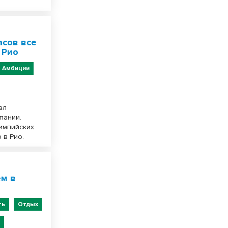
асов все
 Рио
Амбиции
ал
пании.
лимпийских
 в Рио.
ем в
ть
Отдых
и