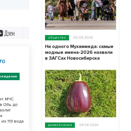
Дзен
общество
05.08.2026
Ни одного Мухаммеда: самые
модные имена-2026 назвали
в ЗАГСах Новосибирска
70
реждение
ет. МЧС
в Обь до
зволит
м.
 из 119 вода
развлечения
04.08.2026