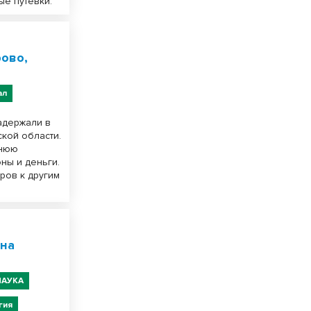
е путевки.
ово,
ал
адержали в
кой области.
тнюю
ны и деньги.
ров к другим
 на
НАУКА
гия