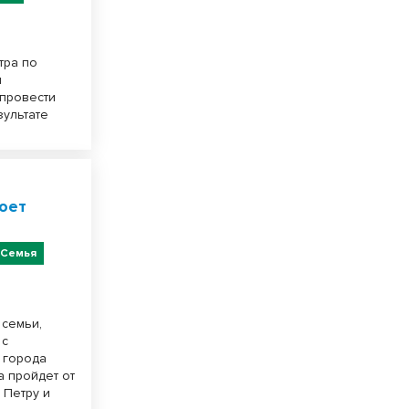
тра по
я
 провести
зультате
оет
Семья
 семьи,
 с
 города
а пройдет от
 Петру и