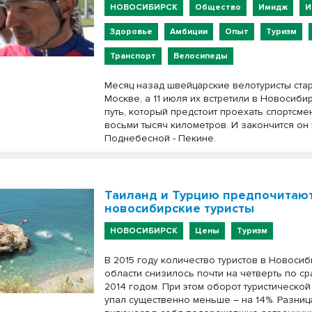
НОВОСИБИРСК
Общество
Имидж
И
Здоровье
Амбиции
Опыт
Туризм
Транспорт
Велосипеды
Месяц назад швейцарские велотуристы ста
Москве, а 11 июля их встретили в Новосиби
путь, который предстоит проехать спортсме
восьми тысяч километров. И закончится он 
Поднебесной - Пекине.
Таиланд и Турцию предпочитаю
новосибирские туристы
НОВОСИБИРСК
Цены
Туризм
В 2015 году количество туристов в Новоси
области снизилось почти на четверть по с
2014 годом. При этом оборот туристической
упал существенно меньше – на 14%. Разниц