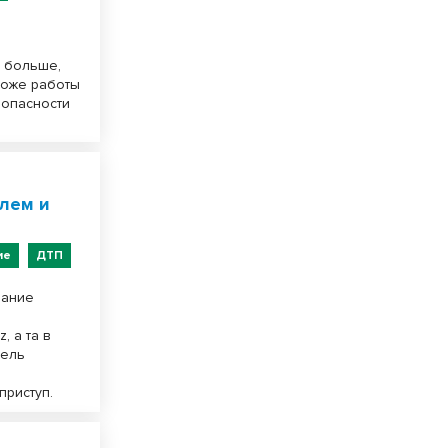
м больше,
тоже работы
 опасности
улем и
ие
ДТП
нание
, а та в
тель
приступ.