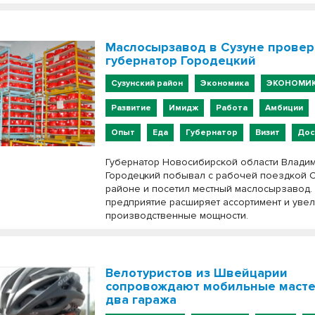
Маслосырзавод в Сузуне прове
губернатор Городецкий
Сузунский район
Экономика
ЭКОНОМИ
Развитие
Имидж
Работа
Амбиции
Опыт
Еда
Губернатор
Визит
Дос
Губернатор Новосибирской области Влади
Городецкий побывал с рабочей поездкой 
районе и посетил местный маслосырзавод.
предприятие расширяет ассортимент и уве
производственные мощности.
Велотуристов из Швейцарии
сопровождают мобильные масте
два гаража