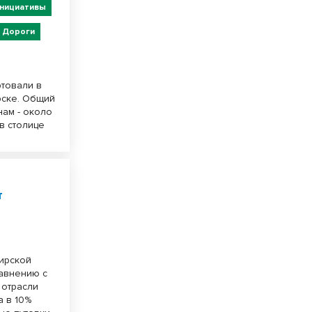
нициативы
Дороги
ртовали в
рске. Общий
нам - около
в столице
т
бирской
равнению с
 отрасли
а в 10%