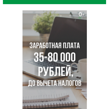
В Новосибирске минздрав объявил бесплатную
диспансеризацию для 65-летних
В Новосибирске врачи прооперировали 25 тысяч
пациентов с катарактой
Знаменитый орангутан Бату отметил юбилей в
новосибирском зоопарке
Новосибирские хирурги спасли сердце восьмиклассницы
с донорским клапаном