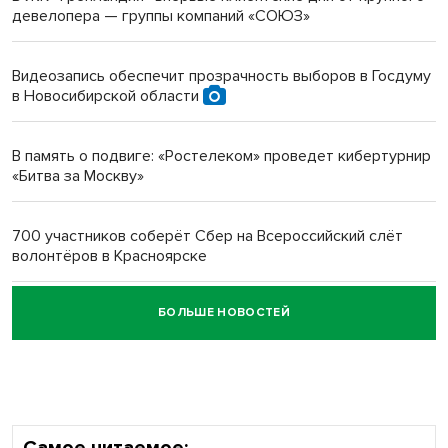
девелопера — группы компаний «СОЮЗ»
Инвалид получил условный срок за избиение врачей
протезом под Новосибирском
Видеозапись обеспечит прозрачность выборов в Госдуму
в Новосибирской области
Новосибирский преподаватель с женой вошли в топ-16
многодетных в России
В память о подвиге: «Ростелеком» проведет кибертурнир
«Битва за Москву»
Обновлённое отделение ВТБ открылось в Искитиме
700 участников соберёт Сбер на Всероссийский слёт
волонтёров в Красноярске
БОЛЬШЕ НОВОСТЕЙ
Честный выбор: видеонаблюдение обеспечит
объективность результатов ЕДГ в Новосибирской
области
Самое читаемое: