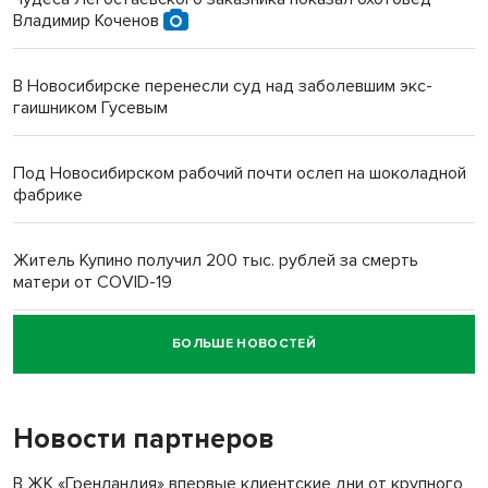
Владимир Коченов
В Новосибирске перенесли суд над заболевшим экс-
гаишником Гусевым
Под Новосибирском рабочий почти ослеп на шоколадной
фабрике
Житель Купино получил 200 тыс. рублей за смерть
матери от COVID-19
БОЛЬШЕ НОВОСТЕЙ
Новосибирский суд наказал водителя за смерть
пенсионерки на вокзале
Новости партнеров
«Мы живём на пастбище!»: в новосибирском селе лошади
терроризируют жителей
В ЖК «Гренландия» впервые клиентские дни от крупного