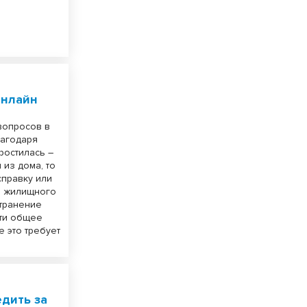
онлайн
вопросов в
лагодаря
ростилась –
 из дома, то
справку или
и жилищного
странение
сти общее
 это требует
едить за