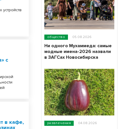
х устройств
общество
05.08.2026
Ни одного Мухаммеда: самые
модные имена-2026 назвали
в ЗАГСах Новосибирска
» с
бирской
ьности
 ей
т в кафе,
развлечения
04.08.2026
азинах