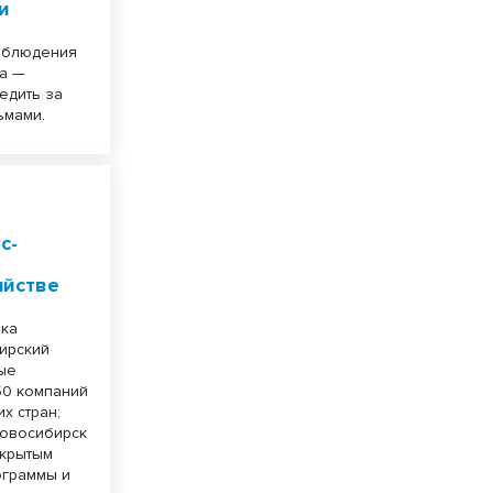
и
наблюдения
ка —
едить за
ьмами.
с-
яйстве
вка
бирский
ые
50 компаний
их стран;
«Новосибирск
открытым
ограммы и