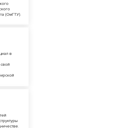
ского
ского
та (ОмГТУ).
циал в
 свой
бирской
утей
структуры
ничестве.