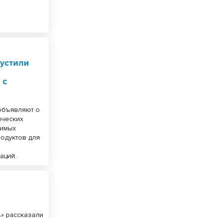
пустили
 с
 объявляют о
ических
симых
одуктов для
аций.
ь» рассказали