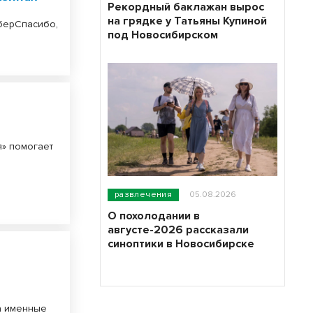
Рекордный баклажан вырос
на грядке у Татьяны Купиной
берСпасибо,
под Новосибирском
я» помогает
развлечения
05.08.2026
О похолодании в
августе-2026 рассказали
синоптики в Новосибирске
а именные