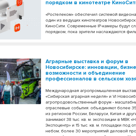
порядком в кинотеатре КиноСит
«Ростелеком» обеспечил системой видео
один из ведущих кинотеатров Новосибирс
КиноСити. Современные IP-камеры будут сл
порядком, пока зрители наслаждаются фил
Аграрные выставка и форум в
Новосибирске: инновации, бизне
возможности и объединение
профессионалов в сельском хоз
Международная агропромышленная выста
«Сибирская аграрная неделя» и VI Новоси
агропродовольственный форум - масштабн
отраслевые события: объединяют более 3
из регионов России, Беларуси, Китая и друг
занимают 38 тыс. кв. м. экспозиции в МВК 
Экспоцентр» и 15 тыс. кв. м. площадки под 
небом; более 30 мероприятий деловой пр