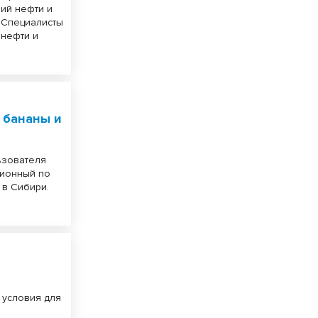
рий нефти и
. Специалисты
 нефти и
 бананы и
ьзователя
лионный по
 в Сибири.
 условия для