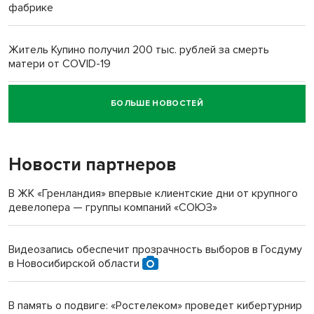
фабрике
Житель Купино получил 200 тыс. рублей за смерть
матери от COVID-19
БОЛЬШЕ НОВОСТЕЙ
Новосибирский суд наказал водителя за смерть
пенсионерки на вокзале
Новости партнеров
«Мы живём на пастбище!»: в новосибирском селе лошади
терроризируют жителей
В ЖК «Гренландия» впервые клиентские дни от крупного
девелопера — группы компаний «СОЮЗ»
Инвалид получил условный срок за избиение врачей
протезом под Новосибирском
Видеозапись обеспечит прозрачность выборов в Госдуму
в Новосибирской области
Новосибирский преподаватель с женой вошли в топ-16
многодетных в России
В память о подвиге: «Ростелеком» проведет кибертурнир