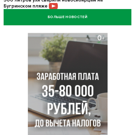
Бугринском пляже
БОЛЬШЕ НОВОСТЕЙ
Под Новосибирском двое пострадали в ДТП с
перевернувшейся «ГАЗелью»
Легендарный хоккеист Тарасенко вернулся к брату в
Новосибирск
Новосибирец подарил «боевую десятку» для эвакуации
раненых на СВО
В Новосибирске корпорация кукол из США подала в суд
на приставов