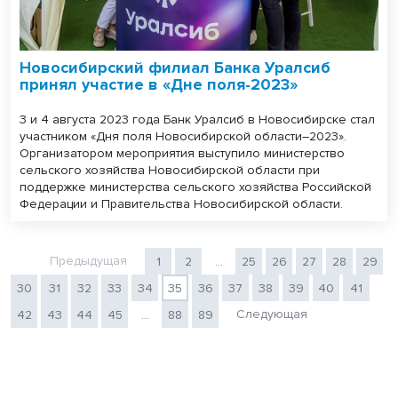
Новосибирский филиал Банка Уралсиб
принял участие в «Дне поля-2023»
3 и 4 августа 2023 года Банк Уралсиб в Новосибирске стал
участником «Дня поля Новосибирской области–2023».
Организатором мероприятия выступило министерство
сельского хозяйства Новосибирской области при
поддержке министерства сельского хозяйства Российской
Федерации и Правительства Новосибирской области.
Предыдущая
1
2
...
25
26
27
28
29
30
31
32
33
34
35
36
37
38
39
40
41
Следующая
42
43
44
45
...
88
89