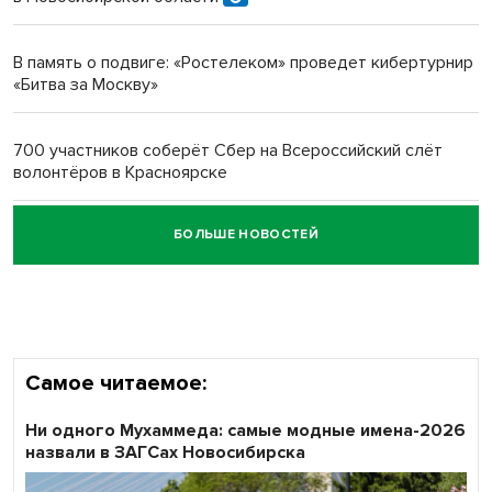
Новосибирский преподаватель с женой вошли в топ-16
многодетных в России
В память о подвиге: «Ростелеком» проведет кибертурнир
«Битва за Москву»
Обновлённое отделение ВТБ открылось в Искитиме
700 участников соберёт Сбер на Всероссийский слёт
волонтёров в Красноярске
БОЛЬШЕ НОВОСТЕЙ
Честный выбор: видеонаблюдение обеспечит
объективность результатов ЕДГ в Новосибирской
области
Самое читаемое:
Ни одного Мухаммеда: самые модные имена-2026
назвали в ЗАГСах Новосибирска