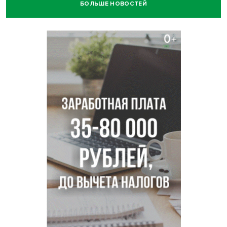
БОЛЬШЕ НОВОСТЕЙ
Отправил инвалида на СВО и получил его «посмертные»
выплаты адвокат из Черепаново
Андрей Травников поздравил новосибирцев с
юбилейным Днем строителя
Ученики новосибирского лицея победили в
Международной олимпиаде по ИИ
Остановку электричек о.п. Радуга Сибири начали строить
в Новосибирске