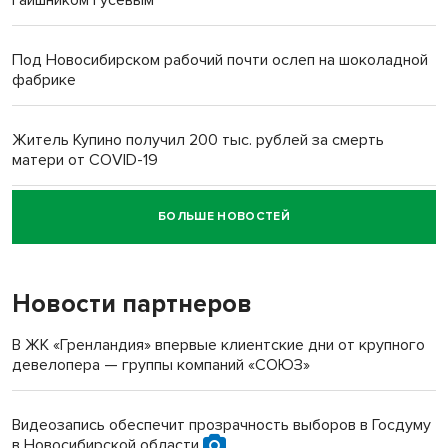
Под Новосибирском рабочий почти ослеп на шоколадной
фабрике
Житель Купино получил 200 тыс. рублей за смерть
матери от COVID-19
БОЛЬШЕ НОВОСТЕЙ
Новосибирский суд наказал водителя за смерть
пенсионерки на вокзале
Новости партнеров
«Мы живём на пастбище!»: в новосибирском селе лошади
терроризируют жителей
В ЖК «Гренландия» впервые клиентские дни от крупного
девелопера — группы компаний «СОЮЗ»
Инвалид получил условный срок за избиение врачей
протезом под Новосибирском
Видеозапись обеспечит прозрачность выборов в Госдуму
в Новосибирской области