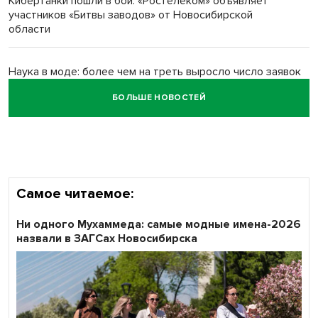
Кибертанки пошли в бой: «Ростелеком» объявляет
Обновлённое отделение ВТБ открылось в Искитиме
участников «Битвы заводов» от Новосибирской
области
Наука в моде: более чем на треть выросло число заявок
на Научную премию Сбера 2026
БОЛЬШЕ НОВОСТЕЙ
Все профессии важны: «Ростелеком» подвел итоги
всероссийского флешмоба #явлияю
Самое читаемое:
Ни одного Мухаммеда: самые модные имена-2026
назвали в ЗАГСах Новосибирска