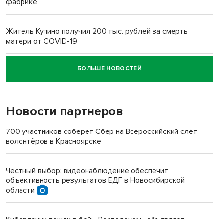
фабрике
Житель Купино получил 200 тыс. рублей за смерть
матери от COVID-19
БОЛЬШЕ НОВОСТЕЙ
Новосибирский суд наказал водителя за смерть
пенсионерки на вокзале
Новости партнеров
«Мы живём на пастбище!»: в новосибирском селе лошади
терроризируют жителей
700 участников соберёт Сбер на Всероссийский слёт
волонтёров в Красноярске
Инвалид получил условный срок за избиение врачей
протезом под Новосибирском
Честный выбор: видеонаблюдение обеспечит
объективность результатов ЕДГ в Новосибирской
Новосибирский преподаватель с женой вошли в топ-16
области
многодетных в России