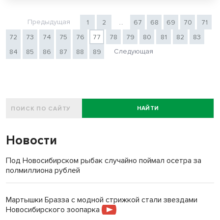
Предыдущая
1
2
...
67
68
69
70
71
72
73
74
75
76
77
78
79
80
81
82
83
Следующая
84
85
86
87
88
89
НАЙТИ
Новости
Под Новосибирском рыбак случайно поймал осетра за
полмиллиона рублей
Мартышки Бразза с модной стрижкой стали звездами
Новосибирского зоопарка