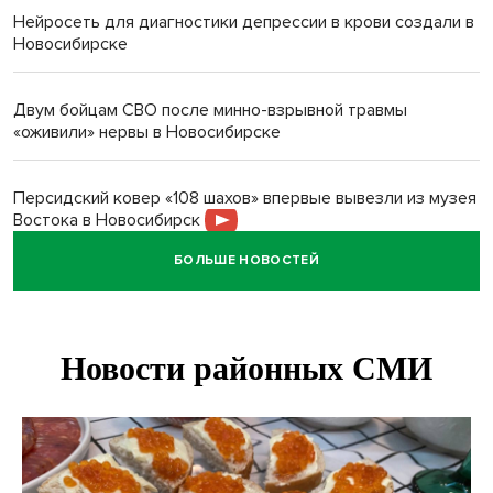
Нейросеть для диагностики депрессии в крови создали в
Новосибирске
Двум бойцам СВО после минно-взрывной травмы
«оживили» нервы в Новосибирске
Персидский ковер «108 шахов» впервые вывезли из музея
Востока в Новосибирск
БОЛЬШЕ НОВОСТЕЙ
Актриса из Новосибирска Евгения Туркова сыграла мать
в сериале «Малой»
Трех туберкулезников под конвоем доставили в
больницу Новосибирской области
В Новосибирске курьер на велосипеде сломал ребенку
ключицу