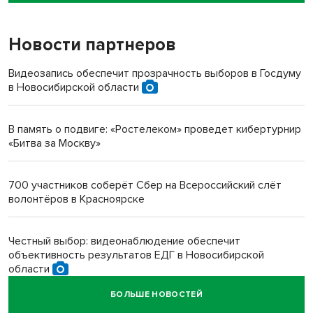
Новости партнеров
«Мы живём на пастбище!»: в новосибирском селе лошади
терроризируют жителей
Видеозапись обеспечит прозрачность выборов в Госдуму
в Новосибирской области
Инвалид получил условный срок за избиение врачей
протезом под Новосибирском
В память о подвиге: «Ростелеком» проведет кибертурнир
«Битва за Москву»
Новосибирский преподаватель с женой вошли в топ-16
многодетных в России
700 участников соберёт Сбер на Всероссийский слёт
волонтёров в Красноярске
Обновлённое отделение ВТБ открылось в Искитиме
Честный выбор: видеонаблюдение обеспечит
объективность результатов ЕДГ в Новосибирской
области
БОЛЬШЕ НОВОСТЕЙ
Кибертанки пошли в бой: «Ростелеком» объявляет