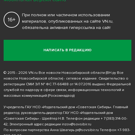
При полном или частичном использовании
16+
материалов, опубликованных на сайте VN.ru,
обязательна активная гиперссылка на сайт
НАПИСАТЬ В РЕДАКЦИЮ
© 2015 - 2026 VN.ru Все новости Новосибирской области (ВН.ру Все
новости Новосибирской области) - сетевое издание. Свидетельство о
регистрации СМИ ЭЛ № ФС 77-66488 от 14.07.2016 выдано Федеральной
службой по надзору в сфере связи, информационных технологий и
массовых коммуникаций (Роскомнадзор)
Учредитель ГАУ НСО «Издательский дом «Советская Сибирь». Главный
редактор, руководитель-директор ГАУ НСО «Издательский дом
«Советская Сибирь» - Шрейтер Н.В. Телефон редакции
+ 7 (383) 314-00-
42
; Электронный адрес редакции
inzov@sovsibir.ru
По вопросам партнерства Анна Швагирь
pr@sovsibir.ru
Телефон
+7-983-