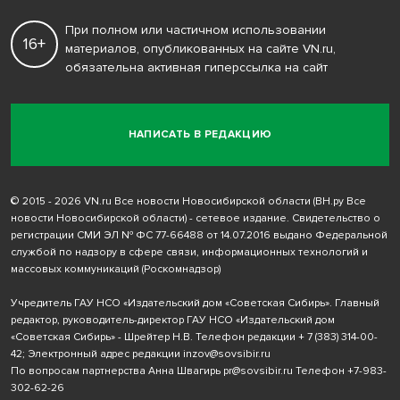
При полном или частичном использовании
16+
материалов, опубликованных на сайте VN.ru,
обязательна активная гиперссылка на сайт
НАПИСАТЬ В РЕДАКЦИЮ
© 2015 - 2026 VN.ru Все новости Новосибирской области (ВН.ру Все
новости Новосибирской области) - сетевое издание. Свидетельство о
регистрации СМИ ЭЛ № ФС 77-66488 от 14.07.2016 выдано Федеральной
службой по надзору в сфере связи, информационных технологий и
массовых коммуникаций (Роскомнадзор)
Учредитель ГАУ НСО «Издательский дом «Советская Сибирь». Главный
редактор, руководитель-директор ГАУ НСО «Издательский дом
«Советская Сибирь» - Шрейтер Н.В. Телефон редакции
+ 7 (383) 314-00-
42
; Электронный адрес редакции
inzov@sovsibir.ru
По вопросам партнерства Анна Швагирь
pr@sovsibir.ru
Телефон
+7-983-
302-62-26