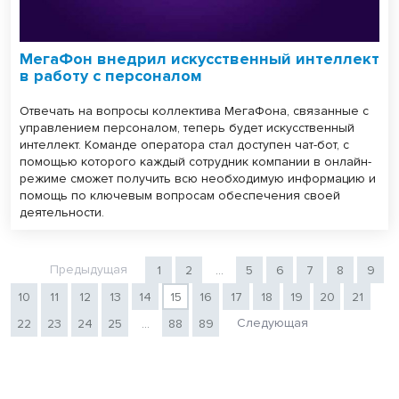
МегаФон внедрил искусственный интеллект
в работу с персоналом
Отвечать на вопросы коллектива МегаФона, связанные с
управлением персоналом, теперь будет искусственный
интеллект. Команде оператора стал доступен чат-бот, с
помощью которого каждый сотрудник компании в онлайн-
режиме сможет получить всю необходимую информацию и
помощь по ключевым вопросам обеспечения своей
деятельности.
Предыдущая
1
2
...
5
6
7
8
9
10
11
12
13
14
15
16
17
18
19
20
21
Следующая
22
23
24
25
...
88
89