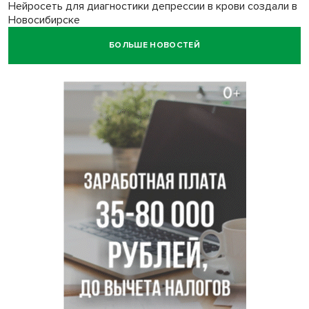
Нейросеть для диагностики депрессии в крови создали в
Новосибирске
БОЛЬШЕ НОВОСТЕЙ
Двум бойцам СВО после минно-взрывной травмы
«оживили» нервы в Новосибирске
Персидский ковер «108 шахов» впервые вывезли из музея
Востока в Новосибирск
Актриса из Новосибирска Евгения Туркова сыграла мать
в сериале «Малой»
Трех туберкулезников под конвоем доставили в
больницу Новосибирской области