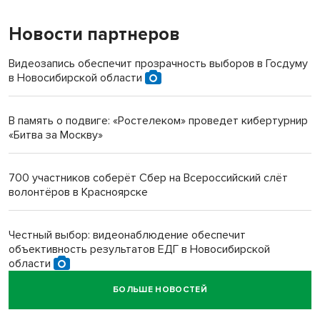
Новости партнеров
«Мы живём на пастбище!»: в новосибирском селе лошади
терроризируют жителей
Видеозапись обеспечит прозрачность выборов в Госдуму
в Новосибирской области
Инвалид получил условный срок за избиение врачей
протезом под Новосибирском
В память о подвиге: «Ростелеком» проведет кибертурнир
«Битва за Москву»
Новосибирский преподаватель с женой вошли в топ-16
многодетных в России
700 участников соберёт Сбер на Всероссийский слёт
волонтёров в Красноярске
Обновлённое отделение ВТБ открылось в Искитиме
Честный выбор: видеонаблюдение обеспечит
объективность результатов ЕДГ в Новосибирской
области
БОЛЬШЕ НОВОСТЕЙ
Кибертанки пошли в бой: «Ростелеком» объявляет