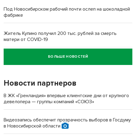
Под Новосибирском рабочий почти ослеп на шоколадной
фабрике
Житель Купино получил 200 тыс. рублей за смерть
матери от COVID-19
БОЛЬШЕ НОВОСТЕЙ
Новосибирский суд наказал водителя за смерть
пенсионерки на вокзале
Новости партнеров
«Мы живём на пастбище!»: в новосибирском селе лошади
терроризируют жителей
В ЖК «Гренландия» впервые клиентские дни от крупного
девелопера — группы компаний «СОЮЗ»
Инвалид получил условный срок за избиение врачей
протезом под Новосибирском
Видеозапись обеспечит прозрачность выборов в Госдуму
в Новосибирской области
Новосибирский преподаватель с женой вошли в топ-16