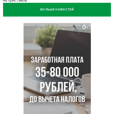
на приставов
БОЛЬШЕ НОВОСТЕЙ
В Новосибирске минздрав объявил бесплатную
диспансеризацию для 65-летних
В Новосибирске врачи прооперировали 25 тысяч
пациентов с катарактой
Знаменитый орангутан Бату отметил юбилей в
новосибирском зоопарке
Новосибирские хирурги спасли сердце восьмиклассницы
с донорским клапаном