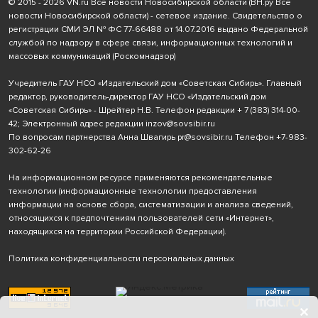
© 2015 - 2026 VN.ru Все новости Новосибирской области (ВН.ру Все
новости Новосибирской области) - сетевое издание. Свидетельство о
регистрации СМИ ЭЛ № ФС 77-66488 от 14.07.2016 выдано Федеральной
службой по надзору в сфере связи, информационных технологий и
массовых коммуникаций (Роскомнадзор)
Учредитель ГАУ НСО «Издательский дом «Советская Сибирь». Главный
редактор, руководитель-директор ГАУ НСО «Издательский дом
«Советская Сибирь» - Шрейтер Н.В. Телефон редакции
+ 7 (383) 314-00-
42
; Электронный адрес редакции
inzov@sovsibir.ru
По вопросам партнерства Анна Швагирь
pr@sovsibir.ru
Телефон
+7-983-
302-62-26
На информационном ресурсе применяются рекомендательные
технологии
(информационные технологии предоставления
информации на основе сбора, систематизации и анализа сведений,
относящихся к предпочтениям пользователей сети «Интернет»,
находящихся на территории Российской Федерации).
Политика конфиденциальности персональных данных