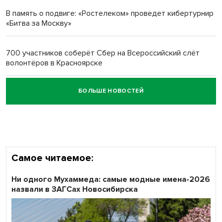
многодетных в России
В память о подвиге: «Ростелеком» проведет кибертурнир
«Битва за Москву»
Обновлённое отделение ВТБ открылось в Искитиме
700 участников соберёт Сбер на Всероссийский слёт
волонтёров в Красноярске
БОЛЬШЕ НОВОСТЕЙ
Честный выбор: видеонаблюдение обеспечит
объективность результатов ЕДГ в Новосибирской
области
Самое читаемое:
Ни одного Мухаммеда: самые модные имена-2026
назвали в ЗАГСах Новосибирска