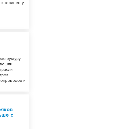
к терапевту,
аструктуру
 вошли
трасли
етров
ктопроводов и
ряков
ьше с