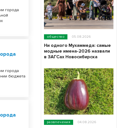
ии города
ьной
ых
общество
05.08.2026
Ни одного Мухаммеда: самые
модные имена-2026 назвали
города
в ЗАГСах Новосибирска
ии города
ении бюджета
города
развлечения
04.08.2026