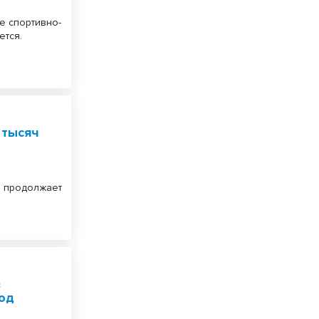
е спортивно-
ется.
 тысяч
и продолжает
в
год