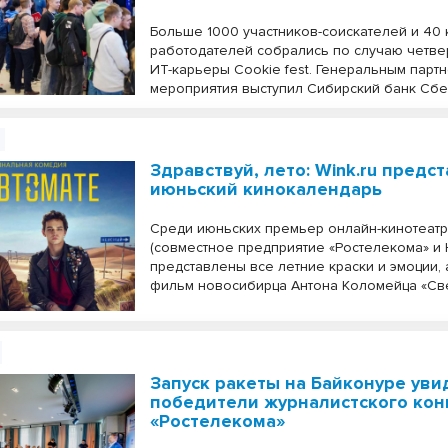
Больше 1000 участников-соискателей и 40
работодателей собрались по случаю четве
ИТ-карьеры Cookie fest. Генеральным парт
мероприятия выступил Сибирский банк Сбе
Здравствуй, лето: Wink.ru предс
июньский кинокалендарь
Среди июньских премьер онлайн-кинотеатра
(совместное предприятие «Ростелекома» и 
представлены все летние краски и эмоции, 
фильм новосибирца Антона Коломейца «Свет
Запуск ракеты на Байконуре уви
победители журналистского кон
«Ростелекома»