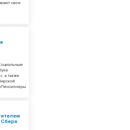
ывают свое
ые
 Социальным
бука
», а также
бирской
 «Пенсионеры
тителем
 Сбера