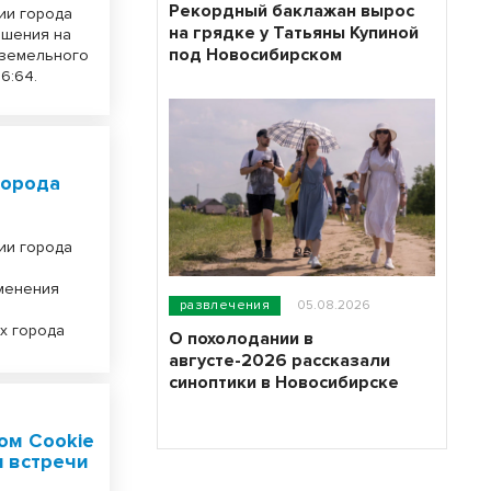
Рекордный баклажан вырос
ии города
на грядке у Татьяны Купиной
ешения на
под Новосибирском
 земельного
6:64.
города
ии города
менения
развлечения
05.08.2026
в
х города
О похолодании в
августе-2026 рассказали
синоптики в Новосибирске
ом Cookie
я встречи