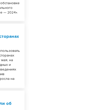
 обстановке
ального
е — 2024».
сторанах
спользовать
сторанах
 мая, на
дных и
аведениях
мив
ыросла на
ли об