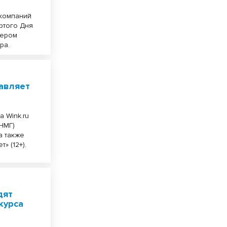
 компаний
ртого Дня
нером
ра.
тавляет
 Wink.ru
НМГ)
а также
» (12+).
дят
курса