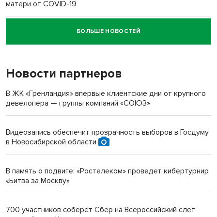
матери от COVID-19
БОЛЬШЕ НОВОСТЕЙ
Новосибирский суд наказал водителя за смерть
пенсионерки на вокзале
Новости партнеров
«Мы живём на пастбище!»: в новосибирском селе лошади
терроризируют жителей
В ЖК «Гренландия» впервые клиентские дни от крупного
девелопера — группы компаний «СОЮЗ»
Инвалид получил условный срок за избиение врачей
протезом под Новосибирском
Видеозапись обеспечит прозрачность выборов в Госдуму
в Новосибирской области
Новосибирский преподаватель с женой вошли в топ-16
многодетных в России
В память о подвиге: «Ростелеком» проведет кибертурнир
«Битва за Москву»
Обновлённое отделение ВТБ открылось в Искитиме
700 участников соберёт Сбер на Всероссийский слёт