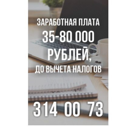
Новосибирцам объяснили новые правила сверхурочной
работы
Новосибирский пенсионер насмерть забил тростью
пьющего сына подруги