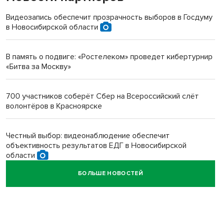
терроризируют жителей
Видеозапись обеспечит прозрачность выборов в Госдуму
в Новосибирской области
Инвалид получил условный срок за избиение врачей
протезом под Новосибирском
В память о подвиге: «Ростелеком» проведет кибертурнир
«Битва за Москву»
Новосибирский преподаватель с женой вошли в топ-16
многодетных в России
700 участников соберёт Сбер на Всероссийский слёт
волонтёров в Красноярске
Обновлённое отделение ВТБ открылось в Искитиме
Честный выбор: видеонаблюдение обеспечит
объективность результатов ЕДГ в Новосибирской
области
БОЛЬШЕ НОВОСТЕЙ
Кибертанки пошли в бой: «Ростелеком» объявляет
участников «Битвы заводов» от Новосибирской
области