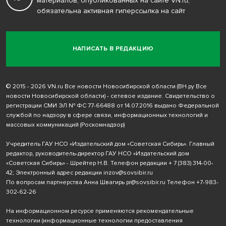
материалов, опубликованных на сайте VN.ru,
обязательна активная гиперссылка на сайт
НАПИСАТЬ В РЕДАКЦИЮ
© 2015 - 2026 VN.ru Все новости Новосибирской области (ВН.ру Все
новости Новосибирской области) - сетевое издание. Свидетельство о
регистрации СМИ ЭЛ № ФС 77-66488 от 14.07.2016 выдано Федеральной
службой по надзору в сфере связи, информационных технологий и
массовых коммуникаций (Роскомнадзор)
Учредитель ГАУ НСО «Издательский дом «Советская Сибирь». Главный
редактор, руководитель-директор ГАУ НСО «Издательский дом
«Советская Сибирь» - Шрейтер Н.В. Телефон редакции
+ 7 (383) 314-00-
42
; Электронный адрес редакции
inzov@sovsibir.ru
По вопросам партнерства Анна Швагирь
pr@sovsibir.ru
Телефон
+7-983-
302-62-26
На информационном ресурсе применяются рекомендательные
технологии
(информационные технологии предоставления