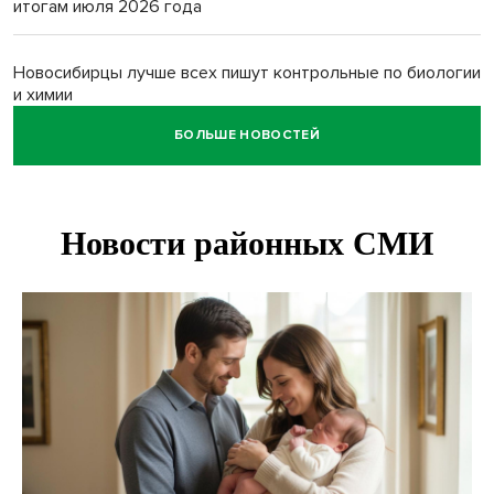
итогам июля 2026 года
Новосибирцы лучше всех пишут контрольные по биологии
и химии
БОЛЬШЕ НОВОСТЕЙ
Нейросеть для диагностики депрессии в крови создали в
Новосибирске
Двум бойцам СВО после минно-взрывной травмы
«оживили» нервы в Новосибирске
Персидский ковер «108 шахов» впервые вывезли из музея
Востока в Новосибирск
Актриса из Новосибирска Евгения Туркова сыграла мать
в сериале «Малой»