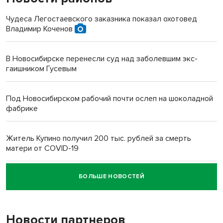
Чудеса Легостаевского заказника показал охотовед
Владимир Коченов
В Новосибирске перенесли суд над заболевшим экс-
гаишником Гусевым
Под Новосибирском рабочий почти ослеп на шоколадной
фабрике
Житель Купино получил 200 тыс. рублей за смерть
матери от COVID-19
БОЛЬШЕ НОВОСТЕЙ
Новосибирский суд наказал водителя за смерть
пенсионерки на вокзале
Новости партнеров
«Мы живём на пастбище!»: в новосибирском селе лошади