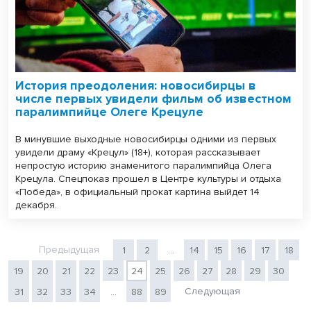
История преодоления: новосибирцы в
числе первых увидели фильм об известном
паралимпийце Олеге Крецуле
В минувшие выходные новосибирцы одними из первых
увидели драму «Крецул» (18+), которая рассказывает
непростую историю знаменитого паралимпийца Олега
Крецула. Спецпоказ прошел в Центре культуры и отдыха
«Победа», в официальный прокат картина выйдет 14
декабря.
Предыдущая
1
2
...
14
15
16
17
18
19
20
21
22
23
24
25
26
27
28
29
30
Следующая
31
32
33
34
...
88
89