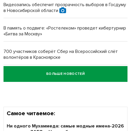
Видеозапись обеспечит прозрачность выборов в Госдуму
в Новосибирской области
Новосибирский преподаватель с женой вошли в топ-16
многодетных в России
В память о подвиге: «Ростелеком» проведет кибертурнир
«Битва за Москву»
Обновлённое отделение ВТБ открылось в Искитиме
700 участников соберёт Сбер на Всероссийский слёт
волонтёров в Красноярске
БОЛЬШЕ НОВОСТЕЙ
Честный выбор: видеонаблюдение обеспечит
объективность результатов ЕДГ в Новосибирской
области
Самое читаемое:
Ни одного Мухаммеда: самые модные имена-2026