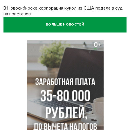
В Новосибирске корпорация кукол из США подала в суд
на приставов
БОЛЬШЕ НОВОСТЕЙ
В Новосибирске минздрав объявил бесплатную
диспансеризацию для 65-летних
В Новосибирске врачи прооперировали 25 тысяч
пациентов с катарактой
Знаменитый орангутан Бату отметил юбилей в
новосибирском зоопарке
Новосибирские хирурги спасли сердце восьмиклассницы
с донорским клапаном