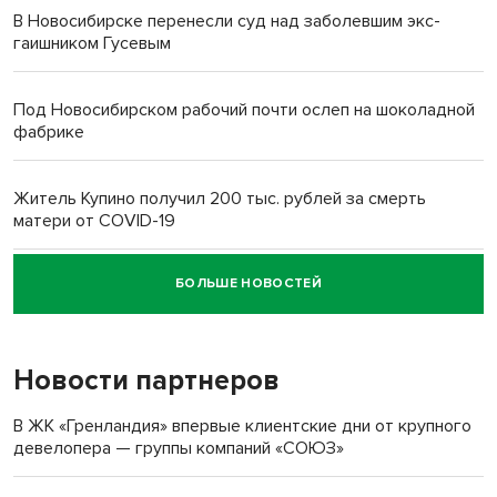
В Новосибирске перенесли суд над заболевшим экс-
гаишником Гусевым
Под Новосибирском рабочий почти ослеп на шоколадной
фабрике
Житель Купино получил 200 тыс. рублей за смерть
матери от COVID-19
БОЛЬШЕ НОВОСТЕЙ
Новосибирский суд наказал водителя за смерть
пенсионерки на вокзале
Новости партнеров
«Мы живём на пастбище!»: в новосибирском селе лошади
терроризируют жителей
В ЖК «Гренландия» впервые клиентские дни от крупного
девелопера — группы компаний «СОЮЗ»
Инвалид получил условный срок за избиение врачей
протезом под Новосибирском