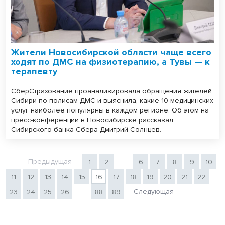
Жители Новосибирской области чаще всего
ходят по ДМС на физиотерапию, а Тувы — к
терапевту
СберСтрахование проанализировала обращения жителей
Сибири по полисам ДМС и выяснила, какие 10 медицинских
услуг наиболее популярны в каждом регионе. Об этом на
пресс-конференции в Новосибирске рассказал
Сибирского банка Сбера Дмитрий Солнцев.
Предыдущая
1
2
...
6
7
8
9
10
11
12
13
14
15
16
17
18
19
20
21
22
Следующая
23
24
25
26
...
88
89