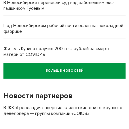
В Новосибирске перенесли суд над заболевшим экс-
гаишником Гусевым
Под Новосибирском рабочий почти ослеп на шоколадной
фабрике
Житель Купино получил 200 тыс. рублей за смерть
матери от COVID-19
БОЛЬШЕ НОВОСТЕЙ
Новосибирский суд наказал водителя за смерть
пенсионерки на вокзале
Новости партнеров
«Мы живём на пастбище!»: в новосибирском селе лошади
терроризируют жителей
В ЖК «Гренландия» впервые клиентские дни от крупного
девелопера — группы компаний «СОЮЗ»
Инвалид получил условный срок за избиение врачей
протезом под Новосибирском