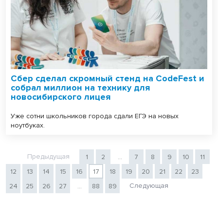
Сбер сделал скромный стенд на CodeFest и
собрал миллион на технику для
новосибирского лицея
Уже сотни школьников города сдали ЕГЭ на новых
ноутбуках.
Предыдущая
1
2
...
7
8
9
10
11
12
13
14
15
16
17
18
19
20
21
22
23
Следующая
24
25
26
27
...
88
89