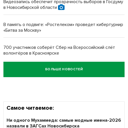
Видеозапись обеспечит прозрачность выборов в Госдуму
в Новосибирской области
Новосибирский преподаватель с женой вошли в топ-16
многодетных в России
В память о подвиге: «Ростелеком» проведет кибертурнир
«Битва за Москву»
Обновлённое отделение ВТБ открылось в Искитиме
700 участников соберёт Сбер на Всероссийский слёт
волонтёров в Красноярске
БОЛЬШЕ НОВОСТЕЙ
Честный выбор: видеонаблюдение обеспечит
объективность результатов ЕДГ в Новосибирской
области
Самое читаемое:
Ни одного Мухаммеда: самые модные имена-2026
назвали в ЗАГСах Новосибирска