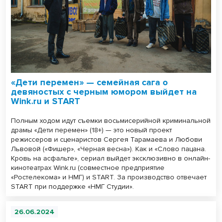
«Дети перемен» — семейная сага о
девяностых с черным юмором выйдет на
Wink.ru и START
Полным ходом идут съемки восьмисерийной криминальной
драмы «Дети перемен» (18+) — это новый проект
режиссеров и сценаристов Сергея Тарамаева и Любови
Львовой («Фишер», «Черная весна»). Как и «Слово пацана.
Кровь на асфальте», сериал выйдет эксклюзивно в онлайн-
кинотеатрах Wink.ru (совместное предприятие
«Ростелекома» и НМГ) и START. За производство отвечает
START при поддержке «НМГ Студии».
26.06.2024