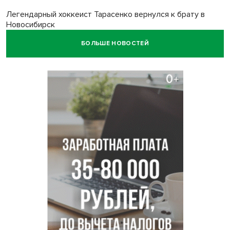
Легендарный хоккеист Тарасенко вернулся к брату в
Новосибирск
БОЛЬШЕ НОВОСТЕЙ
Новосибирец подарил «боевую десятку» для эвакуации
раненых на СВО
В Новосибирске корпорация кукол из США подала в суд
на приставов
В Новосибирске минздрав объявил бесплатную
диспансеризацию для 65-летних
В Новосибирске врачи прооперировали 25 тысяч
пациентов с катарактой