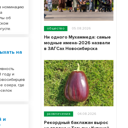
 в номинацию
са
алы об
ском
густе.
общество
05.08.2026
Ни одного Мухаммеда: самые
модные имена-2026 назвали
в ЗАГСах Новосибирска
ыхать на
ивность
 году и
новосибирцев
 озера, где
оселок
развлечения
04.08.2026
й и
Рекордный баклажан вырос
»