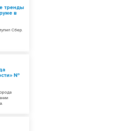
ые тренды
руме в
тупил Сбер.
да
ости» №
города
ании
а.