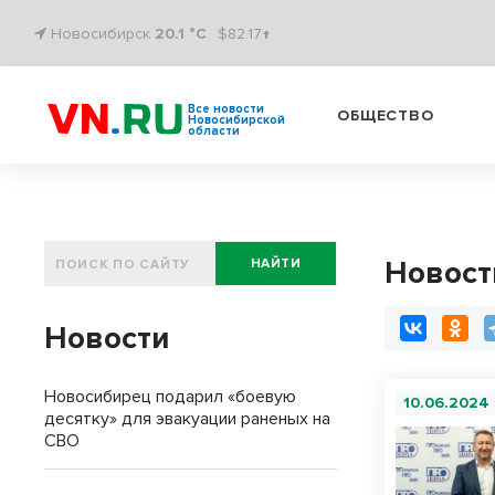
Новосибирск
20.1 °C
$82.17↑
Все новости
ОБЩЕСТВО
Новосибирской
области
Новост
НАЙТИ
Новости
Новосибирец подарил «боевую
10.06.2024
десятку» для эвакуации раненых на
СВО