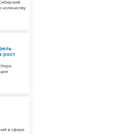
 Сибирский
о количеству
фель
в рост
Сбера
одня
n
ний в сфере