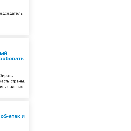
редседатель
.
ный
робовать
бирать
асть страны.
амых частых
oS-атак и