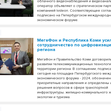
облачного видеонаблюдения и видеоанали
оператор объявляет о стратегическом парт
компанией Ivideon. Соответствующее согл
подписано на Петербургском международ
экономическом форуме.
МегаФон и Республика Коми уси
сотрудничество по цифровизац
региона
МегаФон и Правительство Коми договорил
развитии телекоммуникационных технологи
территории региона. В соглашении, подпис
сегодня на площадке Петербургского меж
экономического форума - 2024, обозначе
приоритетные направления и определены 
решения вопросов в сфере транспортной
инфраструктуры, жилищно-коммунального х
экологии и туризма.