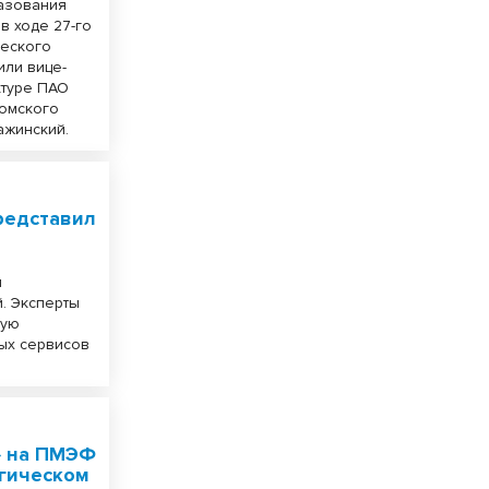
азования
в ходе 27-го
ческого
или вице-
ктуре ПАО
Томского
ажинский.
редставил
л
. Эксперты
ную
ых сервисов
» на ПМЭФ
егическом