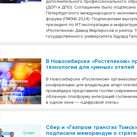
дополнительного профессионального обр
(ДОП и ДПО). Соглашение было подписано 
Петербургского международного экономи
форума (ПМЭФ-2024). Подписантами выступ
президент по ИТ-эксплуатации и инфрастру
«Ростелеком» Давид Мартиросов и ректор 
государственного университета Эдуард Гал
В Новосибирске «Ростелеком» п
технологии для «умных» отелей
В Новосибирске «Ростелеком» организова
конференцию для владельцев апарт-отелей
провайдера представили гостям современ
облачную платформу интеграций гостиничн
в одном окне — «Цифровой отель».
Сбер и «Газпром трансгаз Томск
подписали меморандум о страт