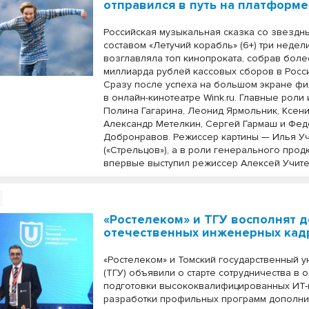
отправился в путь на платформе 
Российская музыкальная сказка со звездн
составом «Летучий корабль» (6+) три недел
возглавляла топ кинопроката, собрав боле
миллиарда рублей кассовых сборов в Росси
Сразу после успеха на большом экране фи
в онлайн-кинотеатре Wink.ru. Главные роли
Полина Гагарина, Леонид Ярмольник, Ксени
Александр Метелкин, Сергей Гармаш и Фе
Добронравов. Режиссер картины — Илья У
(«Стрельцов»), а в роли генерального про
впервые выступил режиссер Алексей Учите
«Ростелеком» и ТГУ восполнят 
отечественных инженерных кад
«Ростелеком» и Томский государственный у
(ТГУ) объявили о старте сотрудничества в 
подготовки высококвалифицированных ИТ-
разработки профильных программ дополни