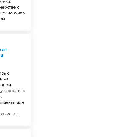
тики:
нёрстве с
ашение было
ном
лят
ии
ись о
й на
анном
дународного
ны
акценты для
озяйства,