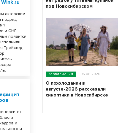
на грядке у Татьяны Купиной
Wink.ru
под Новосибирском
ым актерским
и подряд
е 1
и и СНГ.
льм появится
 исполнили
я Трейстер,
дор
читель
дюсера
ль.
развлечения
05.08.2026
О похолодании в
августе-2026 рассказали
дефицит
синоптики в Новосибирске
ров
ниверситет
области
кадров и
тельного и