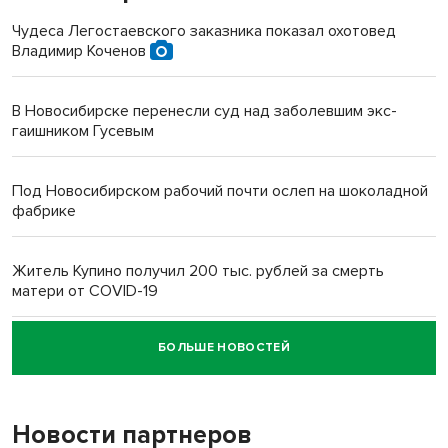
Чудеса Легостаевского заказника показал охотовед
Владимир Коченов
В Новосибирске перенесли суд над заболевшим экс-
гаишником Гусевым
Под Новосибирском рабочий почти ослеп на шоколадной
фабрике
Житель Купино получил 200 тыс. рублей за смерть
матери от COVID-19
БОЛЬШЕ НОВОСТЕЙ
Новосибирский суд наказал водителя за смерть
пенсионерки на вокзале
Новости партнеров
«Мы живём на пастбище!»: в новосибирском селе лошади