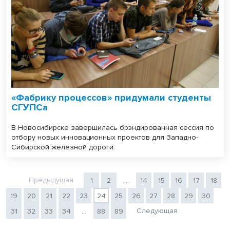
«Фабрику процессов» придумали студенты
СГУПСа
В Новосибирске завершилась брэндированная сессия по
отбору новых инновационных проектов для Западно-
Сибирской железной дороги.
Предыдущая
1
2
...
14
15
16
17
18
19
20
21
22
23
24
25
26
27
28
29
30
Следующая
31
32
33
34
...
88
89