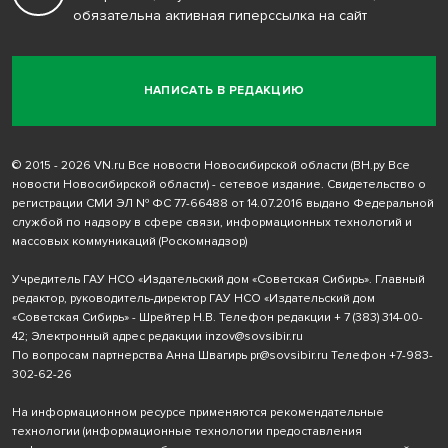
обязательна активная гиперссылка на сайт
НАПИСАТЬ В РЕДАКЦИЮ
© 2015 - 2026 VN.ru Все новости Новосибирской области (ВН.ру Все
новости Новосибирской области) - сетевое издание. Свидетельство о
регистрации СМИ ЭЛ № ФС 77-66488 от 14.07.2016 выдано Федеральной
службой по надзору в сфере связи, информационных технологий и
массовых коммуникаций (Роскомнадзор)
Учредитель ГАУ НСО «Издательский дом «Советская Сибирь». Главный
редактор, руководитель-директор ГАУ НСО «Издательский дом
«Советская Сибирь» - Шрейтер Н.В. Телефон редакции
+ 7 (383) 314-00-
42
; Электронный адрес редакции
inzov@sovsibir.ru
По вопросам партнерства Анна Швагирь
pr@sovsibir.ru
Телефон
+7-983-
302-62-26
На информационном ресурсе применяются рекомендательные
технологии
(информационные технологии предоставления