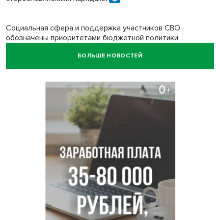
Социальная сфера и поддержка участников СВО
обозначены приоритетами бюджетной политики
Новосибирской области
БОЛЬШЕ НОВОСТЕЙ
Главные дороги Новосибирска закрыли для самокатов к 11
августа
Парашютную вышку за 16 миллионов закупил детский
лагерь под Новосибирском
Заборы на площади Маркса сносят для новой зоны
отдыха в Новосибирске
Глава сельсовета Игорь Конах утонул у острова в
Новосибирском водохранилище