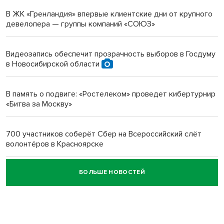
терроризируют жителей
В ЖК «Гренландия» впервые клиентские дни от крупного
девелопера — группы компаний «СОЮЗ»
Инвалид получил условный срок за избиение врачей
протезом под Новосибирском
Видеозапись обеспечит прозрачность выборов в Госдуму
в Новосибирской области
Новосибирский преподаватель с женой вошли в топ-16
многодетных в России
В память о подвиге: «Ростелеком» проведет кибертурнир
«Битва за Москву»
Обновлённое отделение ВТБ открылось в Искитиме
700 участников соберёт Сбер на Всероссийский слёт
волонтёров в Красноярске
БОЛЬШЕ НОВОСТЕЙ
Честный выбор: видеонаблюдение обеспечит
объективность результатов ЕДГ в Новосибирской
области