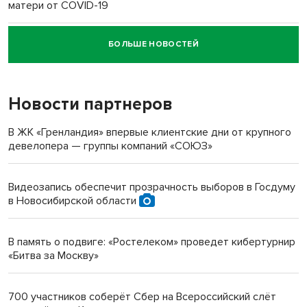
матери от COVID-19
БОЛЬШЕ НОВОСТЕЙ
Новосибирский суд наказал водителя за смерть
пенсионерки на вокзале
Новости партнеров
«Мы живём на пастбище!»: в новосибирском селе лошади
терроризируют жителей
В ЖК «Гренландия» впервые клиентские дни от крупного
девелопера — группы компаний «СОЮЗ»
Инвалид получил условный срок за избиение врачей
протезом под Новосибирском
Видеозапись обеспечит прозрачность выборов в Госдуму
в Новосибирской области
Новосибирский преподаватель с женой вошли в топ-16
многодетных в России
В память о подвиге: «Ростелеком» проведет кибертурнир
«Битва за Москву»
Обновлённое отделение ВТБ открылось в Искитиме
700 участников соберёт Сбер на Всероссийский слёт