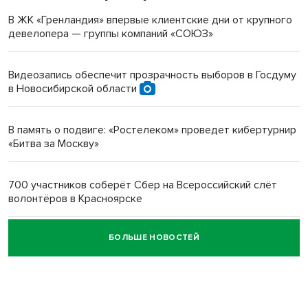
терроризируют жителей
В ЖК «Гренландия» впервые клиентские дни от крупного
девелопера — группы компаний «СОЮЗ»
Инвалид получил условный срок за избиение врачей
протезом под Новосибирском
Видеозапись обеспечит прозрачность выборов в Госдуму
в Новосибирской области
Новосибирский преподаватель с женой вошли в топ-16
многодетных в России
В память о подвиге: «Ростелеком» проведет кибертурнир
«Битва за Москву»
Обновлённое отделение ВТБ открылось в Искитиме
700 участников соберёт Сбер на Всероссийский слёт
волонтёров в Красноярске
БОЛЬШЕ НОВОСТЕЙ
Честный выбор: видеонаблюдение обеспечит
объективность результатов ЕДГ в Новосибирской
области