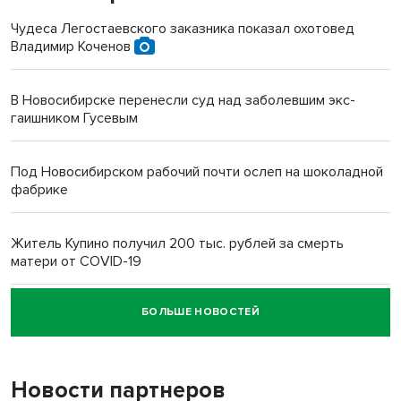
Чудеса Легостаевского заказника показал охотовед
Владимир Коченов
В Новосибирске перенесли суд над заболевшим экс-
гаишником Гусевым
Под Новосибирском рабочий почти ослеп на шоколадной
фабрике
Житель Купино получил 200 тыс. рублей за смерть
матери от COVID-19
БОЛЬШЕ НОВОСТЕЙ
Новосибирский суд наказал водителя за смерть
пенсионерки на вокзале
Новости партнеров
«Мы живём на пастбище!»: в новосибирском селе лошади