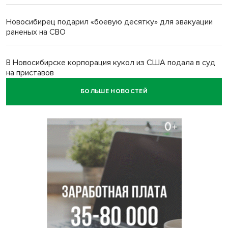
Новосибирец подарил «боевую десятку» для эвакуации
раненых на СВО
В Новосибирске корпорация кукол из США подала в суд
на приставов
БОЛЬШЕ НОВОСТЕЙ
В Новосибирске минздрав объявил бесплатную
диспансеризацию для 65-летних
В Новосибирске врачи прооперировали 25 тысяч
пациентов с катарактой
Знаменитый орангутан Бату отметил юбилей в
новосибирском зоопарке
Новосибирские хирурги спасли сердце восьмиклассницы