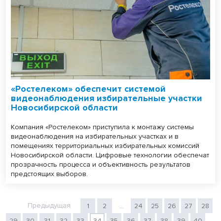
«Ростелеком» обеспечит системой
видеонаблюдения избирательные участки
Новосибирской области
Компания «Ростелеком» приступила к монтажу системы
видеонаблюдения на избирательных участках и в
помещениях территориальных избирательных комиссий
Новосибирской области. Цифровые технологии обеспечат
прозрачность процесса и объективность результатов
предстоящих выборов.
Предыдущая
1
2
...
24
25
26
27
28
29
30
31
32
33
34
35
36
37
38
39
40