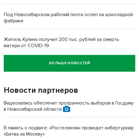
Под Новосибирском рабочий почти ослеп на шоколадной
фабрике
Житель Купино получил 200 тыс. рублей за смерть
матери от COVID-19
БОЛЬШЕ НОВОСТЕЙ
Новосибирский суд наказал водителя за смерть
пенсионерки на вокзале
Новости партнеров
«Мы живём на пастбище!»: в новосибирском селе лошади
терроризируют жителей
Видеозапись обеспечит прозрачность выборов в Госдуму
в Новосибирской области
Инвалид получил условный срок за избиение врачей
протезом под Новосибирском
В память о подвиге: «Ростелеком» проведет кибертурнир
«Битва за Москву»
Новосибирский преподаватель с женой вошли в топ-16