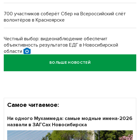
многодетных в России
700 участников соберёт Сбер на Всероссийский слёт
волонтёров в Красноярске
Обновлённое отделение ВТБ открылось в Искитиме
Честный выбор: видеонаблюдение обеспечит
объективность результатов ЕДГ в Новосибирской
области
БОЛЬШЕ НОВОСТЕЙ
Кибертанки пошли в бой: «Ростелеком» объявляет
участников «Битвы заводов» от Новосибирской
области
Самое читаемое:
Ни одного Мухаммеда: самые модные имена-2026
назвали в ЗАГСах Новосибирска