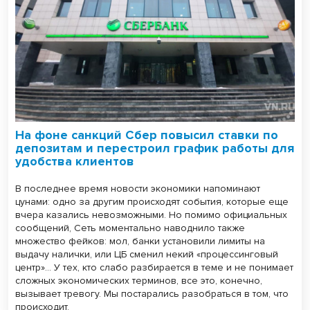
На фоне санкций Сбер повысил ставки по
депозитам и перестроил график работы для
удобства клиентов
В последнее время новости экономики напоминают
цунами: одно за другим происходят события, которые еще
вчера казались невозможными. Но помимо официальных
сообщений, Сеть моментально наводнило также
множество фейков: мол, банки установили лимиты на
выдачу налички, или ЦБ сменил некий «процессинговый
центр»… У тех, кто слабо разбирается в теме и не понимает
сложных экономических терминов, все это, конечно,
вызывает тревогу. Мы постарались разобраться в том, что
происходит.