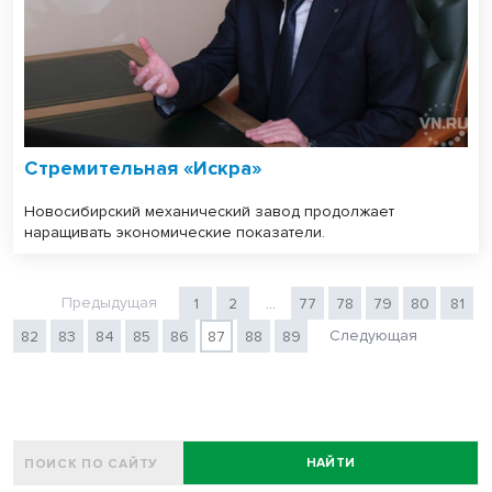
Стремительная «Искра»
Новосибирский механический завод продолжает
наращивать экономические показатели.
Предыдущая
1
2
...
77
78
79
80
81
Следующая
82
83
84
85
86
87
88
89
НАЙТИ