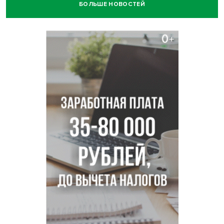
БОЛЬШЕ НОВОСТЕЙ
Нейросеть для диагностики депрессии в крови создали в
Новосибирске
Двум бойцам СВО после минно-взрывной травмы
«оживили» нервы в Новосибирске
Персидский ковер «108 шахов» впервые вывезли из музея
Востока в Новосибирск
Актриса из Новосибирска Евгения Туркова сыграла мать
в сериале «Малой»