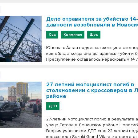
Дело отравителя за убийство 14
давности возобновили в Новоси
Суд
Криминал
Шок
Юноша с Алтая подмешал женщине снотво
коктейль, а когда она догадалась - убил и б
Преступление оставалось нераскрытым 14 л
27-летний мотоциклист погиб в
столкновении с кроссовером в 
районе
ДТП
27-летний мотоциклист погиб в результате 
улице Титова в Ленинском районе Новосиб
Вторым участником ДТП стал 22-летний вод
кроссовера Suzuki Grand Vitara, которого с