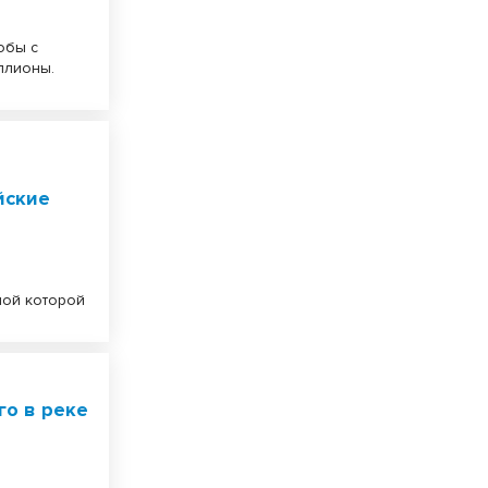
обы с
ллионы.
йские
ной которой
го в реке