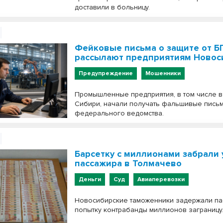
доставили в больницу.
Фейковые письма о защите от 
рассылают предприятиям Новос
Предупреждение
Мошенники
Промышленные предприятия, в том числе в
Сибири, начали получать фальшивые письм
федерального ведомства.
Барсетку с миллионами забрали 
пассажира в Толмачево
Деньги
Суд
Авиаперевозки
Новосибирские таможенники задержали па
попытку контрабанды миллионов заграницу