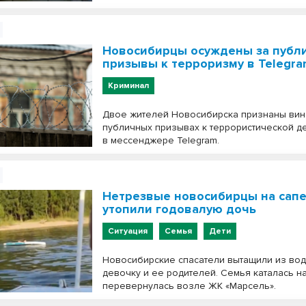
Новосибирцы осуждены за публ
призывы к терроризму в Telegr
Криминал
Двое жителей Новосибирска признаны ви
публичных призывах к террористической д
в мессенджере Telegram.
Нетрезвые новосибирцы на сапе
утопили годовалую дочь
Ситуация
Семья
Дети
Новосибирские спасатели вытащили из во
девочку и ее родителей. Семья каталась на
перевернулась возле ЖК «Марсель».