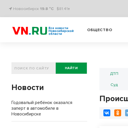
Новосибирск
19.8 °C
$81.41↑
Все новости
ОБЩЕСТВО
Новосибирской
области
НАЙТИ
ДТП
Суд
Новости
Происш
Годовалый ребёнок оказался
заперт в автомобиле в
Новосибирске