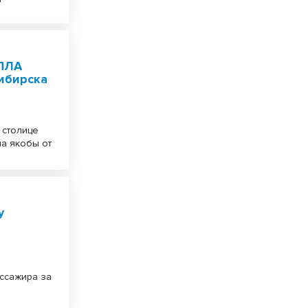
БПЛА
ибирска
 столице
а якобы от
у
ссажира за
.