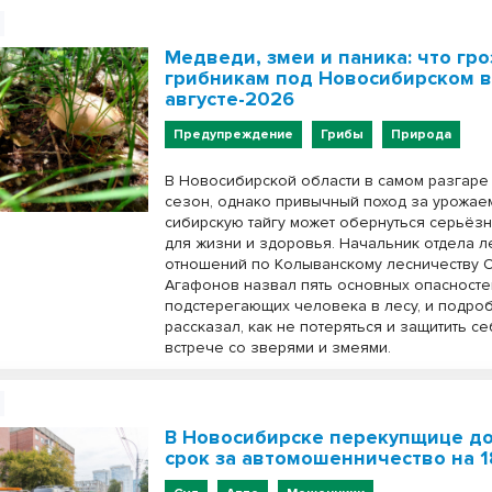
Медведи, змеи и паника: что гро
грибникам под Новосибирском 
августе-2026
Предупреждение
Грибы
Природа
В Новосибирской области в самом разгаре
сезон, однако привычный поход за урожае
сибирскую тайгу может обернуться серьёз
для жизни и здоровья. Начальник отдела 
отношений по Колыванскому лесничеству 
Агафонов назвал пять основных опасносте
подстерегающих человека в лесу, и подро
рассказал, как не потеряться и защитить се
встрече со зверями и змеями.
В Новосибирске перекупщице д
срок за автомошенничество на 1