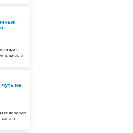
ичные
am
новными в
еятельности
 чуть не
ды годовалую
 сапе и