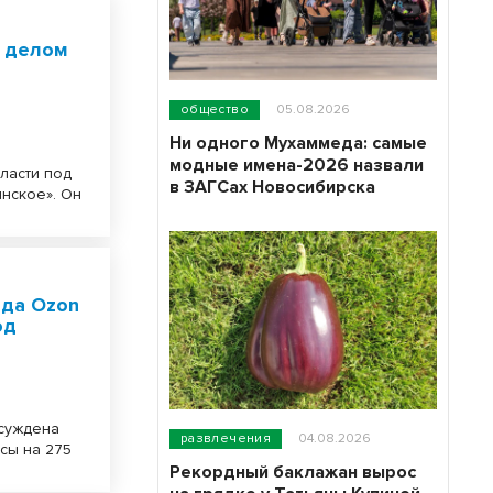
ь делом
общество
05.08.2026
Ни одного Мухаммеда: самые
модные имена-2026 назвали
ласти под
в ЗАГСах Новосибирска
нское». Он
ада Ozon
од
осуждена
развлечения
04.08.2026
сы на 275
Рекордный баклажан вырос