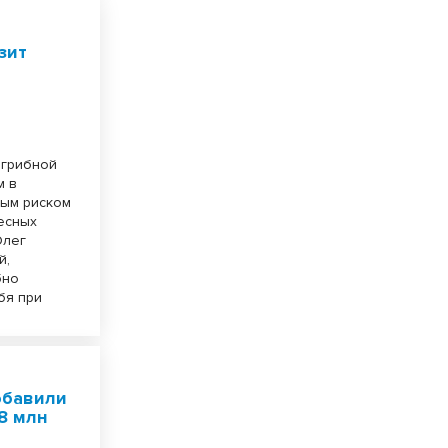
зит
в
 грибной
м в
ным риском
лесных
Олег
й,
бно
бя при
обавили
8 млн