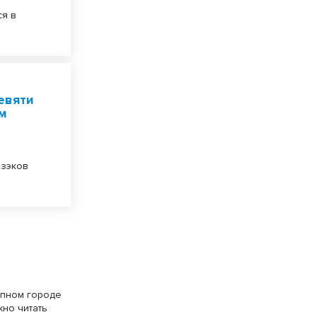
ся в
евяти
м
 зэков
упном городе
жно читать