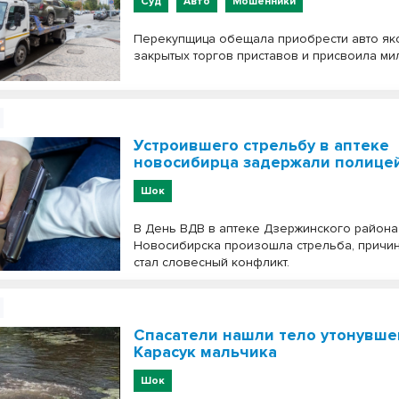
Суд
Авто
Мошенники
Перекупщица обещала приобрести авто як
закрытых торгов приставов и присвоила ми
Устроившего стрельбу в аптеке
новосибирца задержали полице
Шок
В День ВДВ в аптеке Дзержинского района
Новосибирска произошла стрельба, причи
стал словесный конфликт.
Спасатели нашли тело утонувше
Карасук мальчика
Шок