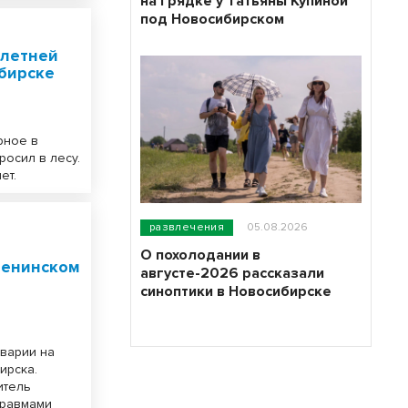
на грядке у Татьяны Купиной
под Новосибирском
-летней
бирске
рное в
росил в лесу.
ет.
развлечения
05.08.2026
О похолодании в
Ленинском
августе-2026 рассказали
синоптики в Новосибирске
аварии на
ирска.
итель
 травмами