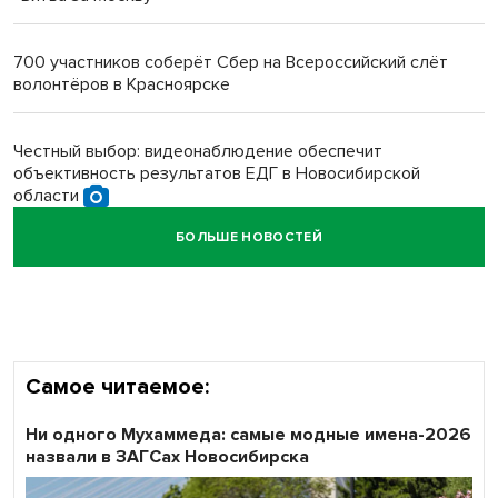
Новосибирский преподаватель с женой вошли в топ-16
многодетных в России
700 участников соберёт Сбер на Всероссийский слёт
волонтёров в Красноярске
Обновлённое отделение ВТБ открылось в Искитиме
Честный выбор: видеонаблюдение обеспечит
объективность результатов ЕДГ в Новосибирской
области
БОЛЬШЕ НОВОСТЕЙ
Кибертанки пошли в бой: «Ростелеком» объявляет
участников «Битвы заводов» от Новосибирской
области
Самое читаемое:
Ни одного Мухаммеда: самые модные имена-2026
назвали в ЗАГСах Новосибирска