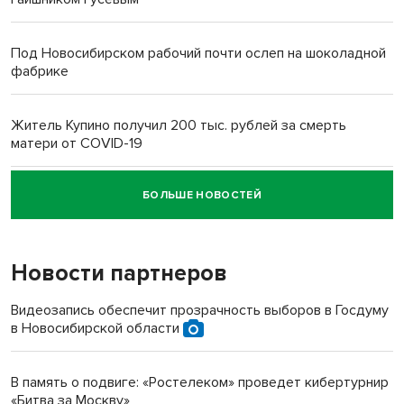
Под Новосибирском рабочий почти ослеп на шоколадной
фабрике
Житель Купино получил 200 тыс. рублей за смерть
матери от COVID-19
БОЛЬШЕ НОВОСТЕЙ
Новосибирский суд наказал водителя за смерть
пенсионерки на вокзале
Новости партнеров
«Мы живём на пастбище!»: в новосибирском селе лошади
терроризируют жителей
Видеозапись обеспечит прозрачность выборов в Госдуму
в Новосибирской области
Инвалид получил условный срок за избиение врачей
протезом под Новосибирском
В память о подвиге: «Ростелеком» проведет кибертурнир
«Битва за Москву»