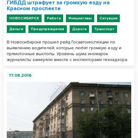
ГИБДД штрафует за громкую езду на
Красном проспекте
НОВОСИБИРСК
Работа
Инициативы
Ситуация
Деньги
Предупреждение
Дороги
Транспорт
В Новосибирске прошел рейд Госавтоинспекции по
выявлению водителей, которые любят громкую езду и
прямоточные выхлопы. Уровень шума иномарок
журналисты замеряли вместе с инспекторами технадзора.
17.08.2016