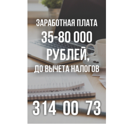
«оживили» нервы в Новосибирске
Персидский ковер «108 шахов» впервые вывезли из музея
Востока в Новосибирск
Актриса из Новосибирска Евгения Туркова сыграла мать
в сериале «Малой»