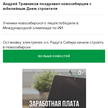
Андрей Травников поздравил новосибирцев с
юбилейным Днем строителя
Ученики новосибирского лицея победили в
Международной олимпиаде по ИИ
Остановку электричек о.п. Радуга Сибири начали строить
в Новосибирске
БОЛЬШЕ НОВОСТЕЙ
Транспортная прокуратура проверит S7 после инцидента
в аэропорту Норильска
500 литров ухи сварили новосибирцам на
Бугринском пляже
Под Новосибирском двое пострадали в ДТП с
перевернувшейся «ГАЗелью»