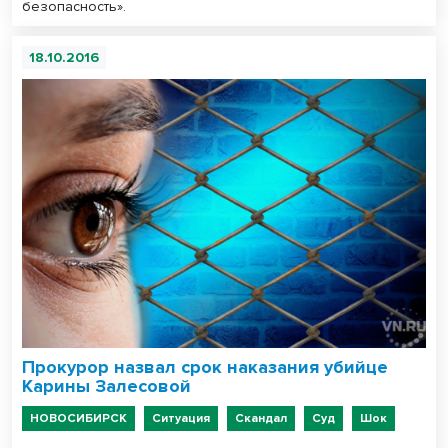
безопасность».
18.10.2016
Прокурор назвал срок наказания убийце
Карины Залесовой
НОВОСИБИРСК
Ситуация
Скандал
Суд
Шок