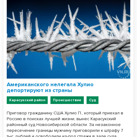
Американского нелегала Хулио
депортируют из страны
Карасукский район
Происшествие
Суд
Приговор гражданину США Хулио П., который приехал в
Россию в поисках лучшей жизни, вынес Карасукский
районный суд Новосибирской области. За незаконное
пересечение границы мужчину приговорили к штрафу 7
тыс. рублей и освободили из-под стражи в зале суда.