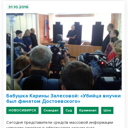
31.10.2016
Бабушка Карины Залесовой: «Убийца внучки
был фанатом Достоевского»
НОВОСИБИРСК
Скандал
Суд
Криминал
Шок
Сегодня представители средств массовой информации
устроили ажиотаж в обветшалом здании суда