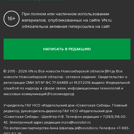
При полном или частичном использовании
16+
материалов, опубликованных на сайте VN.ru,
обязательна активная гиперссылка на сайт
НАПИСАТЬ В РЕДАКЦИЮ
© 2015 - 2026 VN.ru Все новости Новосибирской области (ВН.ру Все
новости Новосибирской области) - сетевое издание. Свидетельство о
регистрации СМИ ЭЛ № ФС 77-66488 от 14.07.2016 выдано Федеральной
службой по надзору в сфере связи, информационных технологий и
массовых коммуникаций (Роскомнадзор)
Учредитель ГАУ НСО «Издательский дом «Советская Сибирь». Главный
редактор, руководитель-директор ГАУ НСО «Издательский дом
«Советская Сибирь» - Шрейтер Н.В. Телефон редакции
+ 7 (383) 314-00-
42
; Электронный адрес редакции
inzov@sovsibir.ru
По вопросам партнерства Анна Швагирь
pr@sovsibir.ru
Телефон
+7-983-
302-62-26