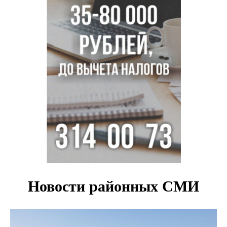
Легендарный хоккеист Тарасенко вернулся к брату в
Новосибирск