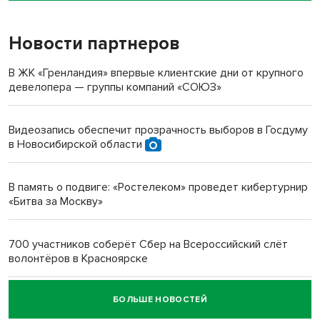
Новости партнеров
«Мы живём на пастбище!»: в новосибирском селе лошади
терроризируют жителей
В ЖК «Гренландия» впервые клиентские дни от крупного
девелопера — группы компаний «СОЮЗ»
Инвалид получил условный срок за избиение врачей
протезом под Новосибирском
Видеозапись обеспечит прозрачность выборов в Госдуму
в Новосибирской области
Новосибирский преподаватель с женой вошли в топ-16
многодетных в России
В память о подвиге: «Ростелеком» проведет кибертурнир
«Битва за Москву»
Обновлённое отделение ВТБ открылось в Искитиме
700 участников соберёт Сбер на Всероссийский слёт
волонтёров в Красноярске
БОЛЬШЕ НОВОСТЕЙ
Честный выбор: видеонаблюдение обеспечит
объективность результатов ЕДГ в Новосибирской