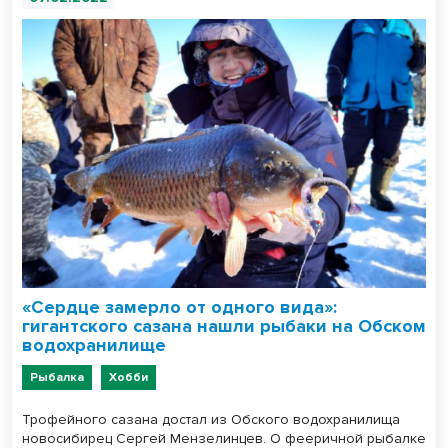
«Сердце замерло от одного вида»:
гигантского сазана нашли рыбаки на Обском
водохранилище
Рыбалка
Хобби
Трофейного сазана достал из Обского водохранилища
новосибирец Сергей Мензелинцев. О фееричной рыбалке