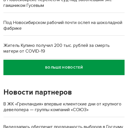
гаишником Гусевым
Под Новосибирском рабочий почти ослеп на шоколадной
фабрике
Житель Купино получил 200 тыс. рублей за смерть
матери от COVID-19
БОЛЬШЕ НОВОСТЕЙ
Новосибирский суд наказал водителя за смерть
пенсионерки на вокзале
Новости партнеров
«Мы живём на пастбище!»: в новосибирском селе лошади
терроризируют жителей
В ЖК «Гренландия» впервые клиентские дни от крупного
девелопера — группы компаний «СОЮЗ»
Инвалид получил условный срок за избиение врачей
протезом под Новосибирском
Видеозапись обеспечит прозрачность выборов в Госдуму