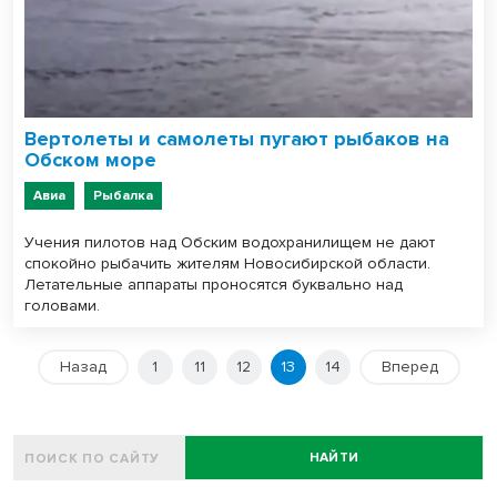
Вертолеты и самолеты пугают рыбаков на
Обском море
Авиа
Рыбалка
Учения пилотов над Обским водохранилищем не дают
спокойно рыбачить жителям Новосибирской области.
Летательные аппараты проносятся буквально над
головами.
Назад
1
11
12
13
14
Вперед
НАЙТИ