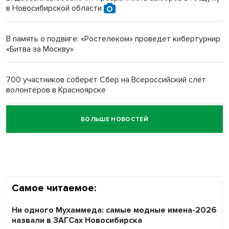
в Новосибирской области
Новосибирский преподаватель с женой вошли в топ-16
многодетных в России
В память о подвиге: «Ростелеком» проведет кибертурнир
«Битва за Москву»
Обновлённое отделение ВТБ открылось в Искитиме
700 участников соберёт Сбер на Всероссийский слёт
волонтёров в Красноярске
БОЛЬШЕ НОВОСТЕЙ
Честный выбор: видеонаблюдение обеспечит
объективность результатов ЕДГ в Новосибирской
области
Самое читаемое:
Ни одного Мухаммеда: самые модные имена-2026
назвали в ЗАГСах Новосибирска