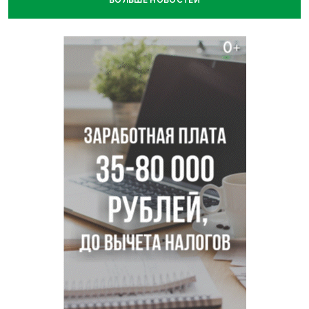
БОЛЬШЕ НОВОСТЕЙ
В Новосибирской области больше тысячи человек
пострадали в ДТП
Ячейку международной группировки телефонных
мошенников накрыло ФСБ в Новосибирске
«Мамкиных грабителей» задержали за кражу с
пистолетом в Новосибирске
Царь-томат из Новосибирска побил рекорд России по
весу в 3 кг