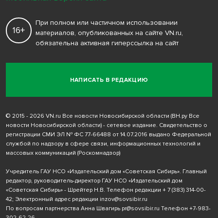
При полном или частичном использовании
16+
материалов, опубликованных на сайте VN.ru,
обязательна активная гиперссылка на сайт
НАПИСАТЬ В РЕДАКЦИЮ
© 2015 - 2026 VN.ru Все новости Новосибирской области (ВН.ру Все
новости Новосибирской области) - сетевое издание. Свидетельство о
регистрации СМИ ЭЛ № ФС 77-66488 от 14.07.2016 выдано Федеральной
службой по надзору в сфере связи, информационных технологий и
массовых коммуникаций (Роскомнадзор)
Учредитель ГАУ НСО «Издательский дом «Советская Сибирь». Главный
редактор, руководитель-директор ГАУ НСО «Издательский дом
«Советская Сибирь» - Шрейтер Н.В. Телефон редакции
+ 7 (383) 314-00-
42
; Электронный адрес редакции
inzov@sovsibir.ru
По вопросам партнерства Анна Швагирь
pr@sovsibir.ru
Телефон
+7-983-
302-62-26