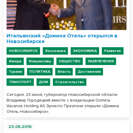
Итальянский «Домина Отель» открылся в
Новосибирске
НОВОСИБИРСК
Экономика
ЭКОНОМИКА
Развитие
Имидж
Инициативы
ОБЩЕСТВО
РАЗВЛЕЧЕНИЯ
Туризм
ПОЛИТИКА
Власть
Достижения
ТРАНСПОРТ
ДОМ
Строительство
Сегодня, 23 июня, губернатор Новосибирской области
Владимир Городецкий вместе с владельцем Domina
Vacanze Holding AS Эрнесто Преатони открыли «Домина
Отель Новосибирск».
23.06.2016