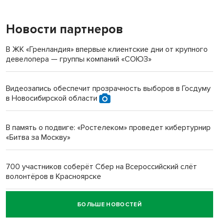
Новости партнеров
«Мы живём на пастбище!»: в новосибирском селе лошади
терроризируют жителей
В ЖК «Гренландия» впервые клиентские дни от крупного
девелопера — группы компаний «СОЮЗ»
Инвалид получил условный срок за избиение врачей
протезом под Новосибирском
Видеозапись обеспечит прозрачность выборов в Госдуму
в Новосибирской области
Новосибирский преподаватель с женой вошли в топ-16
многодетных в России
В память о подвиге: «Ростелеком» проведет кибертурнир
«Битва за Москву»
Обновлённое отделение ВТБ открылось в Искитиме
700 участников соберёт Сбер на Всероссийский слёт
волонтёров в Красноярске
БОЛЬШЕ НОВОСТЕЙ
Честный выбор: видеонаблюдение обеспечит
объективность результатов ЕДГ в Новосибирской