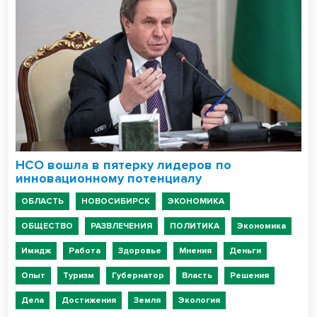
НСО вошла в пятерку лидеров по
инновационному потенциалу
ОБЛАСТЬ
НОВОСИБИРСК
ЭКОНОМИКА
ОБЩЕСТВО
РАЗВЛЕЧЕНИЯ
ПОЛИТИКА
Экономика
Имидж
Работа
Здоровье
Мнения
Деньги
Опыт
Туризм
Губернатор
Власть
Решения
Дела
Достижения
Земля
Экология