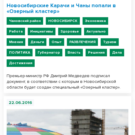
Новосибирские Карачи и Чаны попали в
«Озерный кластер»
Чановский район
НОВОСИБИРСК
Экономика
Работа
Инициативы
Здоровье
Актуально
Мнения
Деньги
Опыт
РАЗВЛЕЧЕНИЯ
Туризм
ПОЛИТИКА
Губернатор
Власть
Решения
Дела
Достижения
Премьер-министр РФ Дмитрий Медведев подписал
документ, в соответствии с которым в Новосибирской
области будет создан специальный «Озерный кластер».
22.06.2016