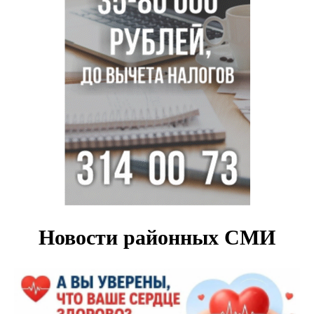
Глава сельсовета Игорь Конах утонул у острова в
Новосибирском водохранилище