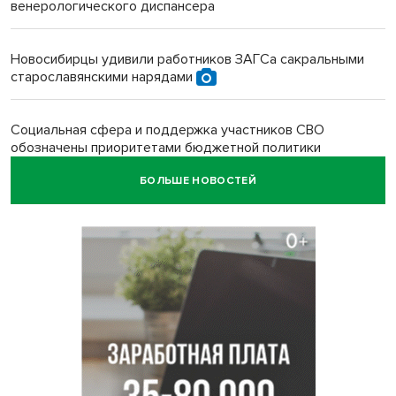
венерологического диспансера
Новосибирцы удивили работников ЗАГСа сакральными
старославянскими нарядами
Социальная сфера и поддержка участников СВО
обозначены приоритетами бюджетной политики
Новосибирской области
БОЛЬШЕ НОВОСТЕЙ
Главные дороги Новосибирска закрыли для самокатов к 11
августа
Парашютную вышку за 16 миллионов закупил детский
лагерь под Новосибирском
Заборы на площади Маркса сносят для новой зоны
отдыха в Новосибирске