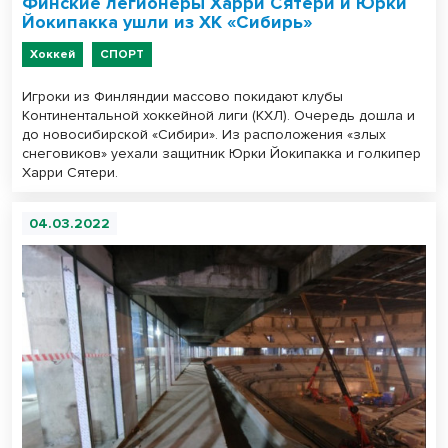
Финские легионеры Харри Сятери и Юрки
Йокипакка ушли из ХК «Сибирь»
Хоккей
СПОРТ
Игроки из Финляндии массово покидают клубы
Континентальной хоккейной лиги (КХЛ). Очередь дошла и
до новосибирской «Сибири». Из расположения «злых
снеговиков» уехали защитник Юрки Йокипакка и голкипер
Харри Сятери.
04.03.2022