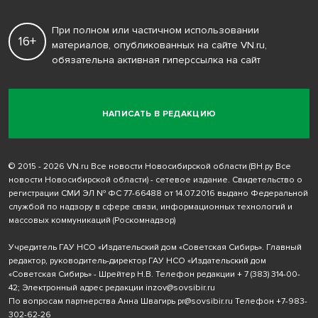
При полном или частичном использовании
16+
материалов, опубликованных на сайте VN.ru,
обязательна активная гиперссылка на сайт
НАПИСАТЬ В РЕДАКЦИЮ
© 2015 - 2026 VN.ru Все новости Новосибирской области (ВН.ру Все
новости Новосибирской области) - сетевое издание. Свидетельство о
регистрации СМИ ЭЛ № ФС 77-66488 от 14.07.2016 выдано Федеральной
службой по надзору в сфере связи, информационных технологий и
массовых коммуникаций (Роскомнадзор)
Учредитель ГАУ НСО «Издательский дом «Советская Сибирь». Главный
редактор, руководитель-директор ГАУ НСО «Издательский дом
«Советская Сибирь» - Шрейтер Н.В. Телефон редакции
+ 7 (383) 314-00-
42
; Электронный адрес редакции
inzov@sovsibir.ru
По вопросам партнерства Анна Швагирь
pr@sovsibir.ru
Телефон
+7-983-
302-62-26