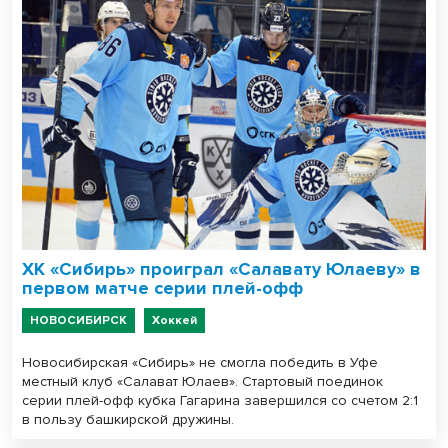
ХК «Сибирь» проиграл «Салавату Юлаеву» в
первом матче серии плей-офф
НОВОСИБИРСК
Хоккей
Новосибирская «Сибирь» не смогла победить в Уфе
местный клуб «Салават Юлаев». Стартовый поединок
серии плей-офф кубка Гагарина завершился со счетом 2:1
в пользу башкирской дружины.