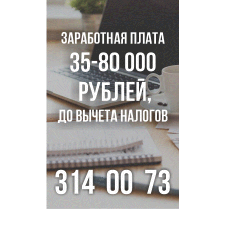
Академгородка
Покрытие рулежных дорожек обновили в аэропорту
Толмачево по нацпроекту
В Новосибирске зафиксирован рост заболеваемости
энтеровирусной инфекцией