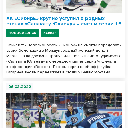
ХК «Сибирь» крупно уступил в родных
стенах «Салавату Юлаеву» – счет в серии 1:3
НОВОСИБИРСК
Хоккей
Хоккеисты новосибирской «Сибири» не смогли порадовать
своих болельщиц в Международный женский день 8
Марта. Наша дружина пропустила шесть шайб от уфимского
«Салавата Юлаева» в очередном матче серии ¼ финала
конференции «Восток». Теперь серия плей-офф кубка
Гагарина вновь переезжает в столицу Башкортостана.
06.03.2022