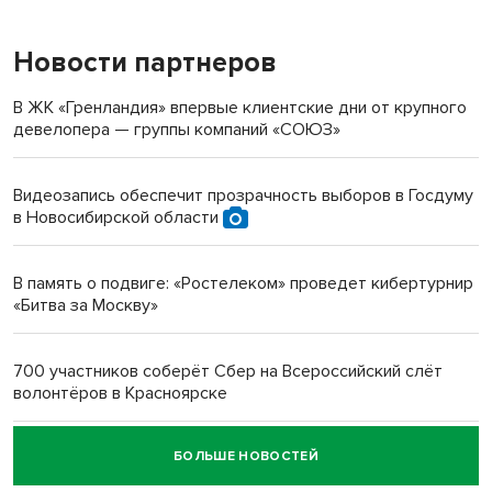
Новости партнеров
«Мы живём на пастбище!»: в новосибирском селе лошади
терроризируют жителей
В ЖК «Гренландия» впервые клиентские дни от крупного
девелопера — группы компаний «СОЮЗ»
Инвалид получил условный срок за избиение врачей
протезом под Новосибирском
Видеозапись обеспечит прозрачность выборов в Госдуму
в Новосибирской области
Новосибирский преподаватель с женой вошли в топ-16
многодетных в России
В память о подвиге: «Ростелеком» проведет кибертурнир
«Битва за Москву»
Обновлённое отделение ВТБ открылось в Искитиме
700 участников соберёт Сбер на Всероссийский слёт
волонтёров в Красноярске
БОЛЬШЕ НОВОСТЕЙ
Честный выбор: видеонаблюдение обеспечит
объективность результатов ЕДГ в Новосибирской