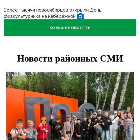
Более тысячи новосибирцев открыли День
физкультурника на набережной
БОЛЬШЕ НОВОСТЕЙ
Губернатор Андрей Травников подравил новосибирцев с
Днем физкультурника
Семь рейсов за сутки отменили в новосибирском
аэропорту Толмачево
В Новосибирске «Лада» сбила восьмиклассника на
велосипеде
Новосибирцам назвали точное количество выходных
дней на праздники в 2027 году