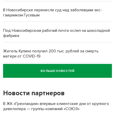
В Новосибирске перенесли суд над заболевшим экс-
гаишником Гусевым
Под Новосибирском рабочий почти ослеп на шоколадной
фабрике
Житель Купино получил 200 тыс. рублей за смерть
матери от COVID-19
БОЛЬШЕ НОВОСТЕЙ
Новосибирский суд наказал водителя за смерть
пенсионерки на вокзале
Новости партнеров
«Мы живём на пастбище!»: в новосибирском селе лошади
терроризируют жителей
В ЖК «Гренландия» впервые клиентские дни от крупного
девелопера — группы компаний «СОЮЗ»
Инвалид получил условный срок за избиение врачей