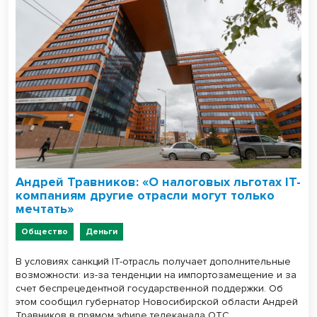
Андрей Травников: «О налоговых льготах IT-
компаниям другие отрасли могут только
мечтать»
Общество
Деньги
В условиях санкций IT-отрасль получает дополнительные
возможности: из-за тенденции на импортозамещение и за
счет беспрецедентной государственной поддержки. Об
этом сообщил губернатор Новосибирской области Андрей
Травников в прямом эфире телеканала ОТС.