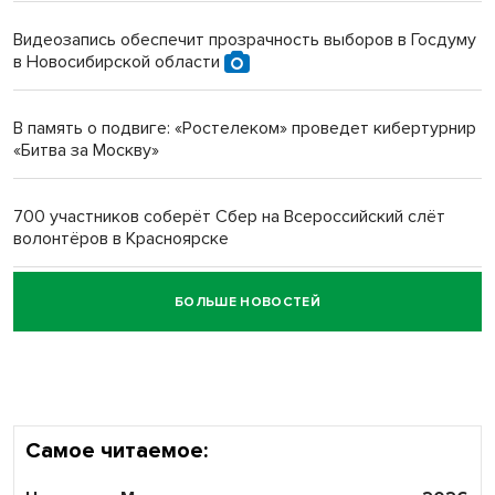
протезом под Новосибирском
Видеозапись обеспечит прозрачность выборов в Госдуму
в Новосибирской области
Новосибирский преподаватель с женой вошли в топ-16
многодетных в России
В память о подвиге: «Ростелеком» проведет кибертурнир
«Битва за Москву»
Обновлённое отделение ВТБ открылось в Искитиме
700 участников соберёт Сбер на Всероссийский слёт
волонтёров в Красноярске
БОЛЬШЕ НОВОСТЕЙ
Честный выбор: видеонаблюдение обеспечит
объективность результатов ЕДГ в Новосибирской
области
Самое читаемое: