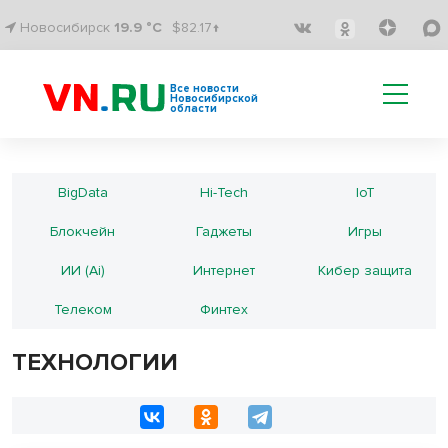
Новосибирск
19.9 °C
$82.17↑
Все новости
Новосибирской
области
BigData
Hi-Teсh
IoT
Блокчейн
Гаджеты
Игры
ИИ (Ai)
Интернет
Кибер защита
Телеком
Финтех
ТЕХНОЛОГИИ