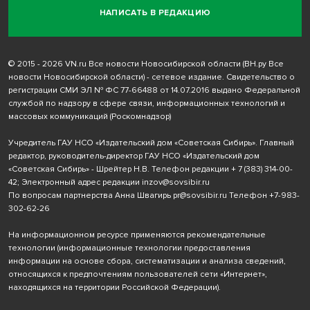
НАПИСАТЬ В РЕДАКЦИЮ
© 2015 - 2026 VN.ru Все новости Новосибирской области (ВН.ру Все
новости Новосибирской области) - сетевое издание. Свидетельство о
регистрации СМИ ЭЛ № ФС 77-66488 от 14.07.2016 выдано Федеральной
службой по надзору в сфере связи, информационных технологий и
массовых коммуникаций (Роскомнадзор)
Учредитель ГАУ НСО «Издательский дом «Советская Сибирь». Главный
редактор, руководитель-директор ГАУ НСО «Издательский дом
«Советская Сибирь» - Шрейтер Н.В. Телефон редакции
+ 7 (383) 314-00-
42
; Электронный адрес редакции
inzov@sovsibir.ru
По вопросам партнерства Анна Швагирь
pr@sovsibir.ru
Телефон
+7-983-
302-62-26
На информационном ресурсе применяются рекомендательные
технологии
(информационные технологии предоставления
информации на основе сбора, систематизации и анализа сведений,
относящихся к предпочтениям пользователей сети «Интернет»,
находящихся на территории Российской Федерации).