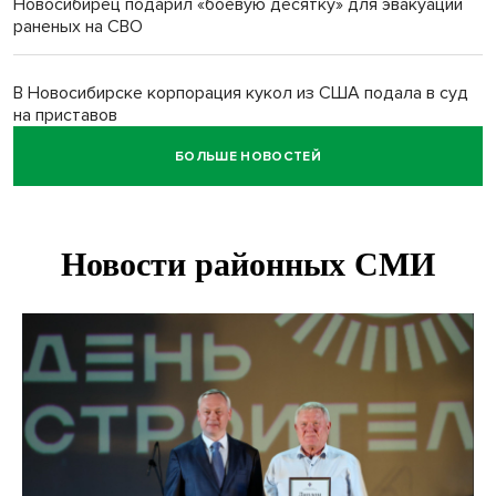
Новосибирец подарил «боевую десятку» для эвакуации
раненых на СВО
В Новосибирске корпорация кукол из США подала в суд
на приставов
БОЛЬШЕ НОВОСТЕЙ
В Новосибирске минздрав объявил бесплатную
диспансеризацию для 65-летних
В Новосибирске врачи прооперировали 25 тысяч
пациентов с катарактой
Знаменитый орангутан Бату отметил юбилей в
новосибирском зоопарке
Новосибирские хирурги спасли сердце восьмиклассницы
с донорским клапаном