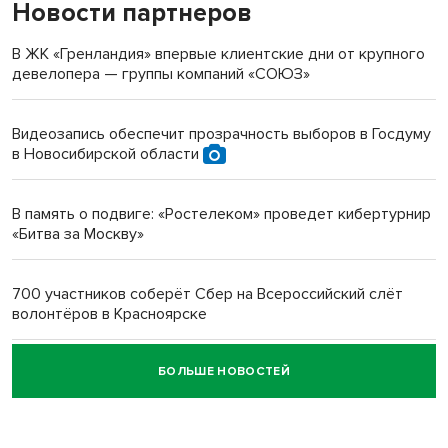
Новости партнеров
«Мы живём на пастбище!»: в новосибирском селе лошади
терроризируют жителей
В ЖК «Гренландия» впервые клиентские дни от крупного
девелопера — группы компаний «СОЮЗ»
Инвалид получил условный срок за избиение врачей
протезом под Новосибирском
Видеозапись обеспечит прозрачность выборов в Госдуму
в Новосибирской области
Новосибирский преподаватель с женой вошли в топ-16
многодетных в России
В память о подвиге: «Ростелеком» проведет кибертурнир
«Битва за Москву»
Обновлённое отделение ВТБ открылось в Искитиме
700 участников соберёт Сбер на Всероссийский слёт
волонтёров в Красноярске
БОЛЬШЕ НОВОСТЕЙ
Честный выбор: видеонаблюдение обеспечит
объективность результатов ЕДГ в Новосибирской
области