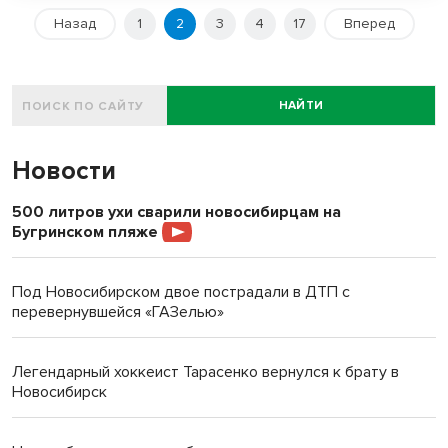
Назад
1
2
3
4
17
Вперед
НАЙТИ
Новости
500 литров ухи сварили новосибирцам на
Бугринском пляже
Под Новосибирском двое пострадали в ДТП с
перевернувшейся «ГАЗелью»
Легендарный хоккеист Тарасенко вернулся к брату в
Новосибирск