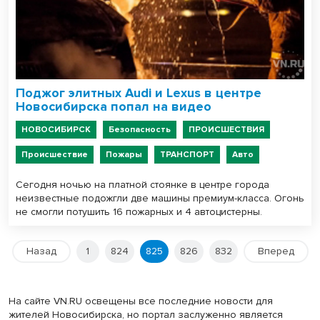
Поджог элитных Audi и Lexus в центре
Новосибирска попал на видео
НОВОСИБИРСК
Безопасность
ПРОИСШЕСТВИЯ
Происшествие
Пожары
ТРАНСПОРТ
Авто
Сегодня ночью на платной стоянке в центре города
неизвестные подожгли две машины премиум-класса. Огонь
не смогли потушить 16 пожарных и 4 автоцистерны.
Назад
1
824
825
826
832
Вперед
На сайте VN.RU освещены все последние новости для
жителей Новосибирска, но портал заслуженно является