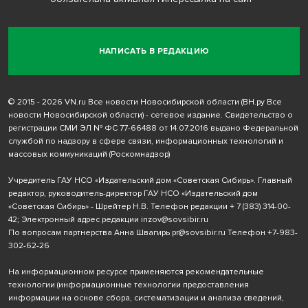
НАПИСАТЬ В РЕДАКЦИЮ
© 2015 - 2026 VN.ru Все новости Новосибирской области (ВН.ру Все
новости Новосибирской области) - сетевое издание. Свидетельство о
регистрации СМИ ЭЛ № ФС 77-66488 от 14.07.2016 выдано Федеральной
службой по надзору в сфере связи, информационных технологий и
массовых коммуникаций (Роскомнадзор)
Учредитель ГАУ НСО «Издательский дом «Советская Сибирь». Главный
редактор, руководитель-директор ГАУ НСО «Издательский дом
«Советская Сибирь» - Шрейтер Н.В. Телефон редакции
+ 7 (383) 314-00-
42
; Электронный адрес редакции
inzov@sovsibir.ru
По вопросам партнерства Анна Швагирь
pr@sovsibir.ru
Телефон
+7-983-
302-62-26
На информационном ресурсе применяются рекомендательные
технологии
(информационные технологии предоставления
информации на основе сбора, систематизации и анализа сведений,