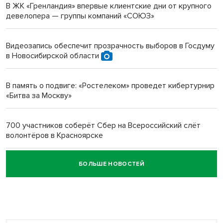
В ЖК «Гренландия» впервые клиентские дни от крупного
девелопера — группы компаний «СОЮЗ»
Инвалид получил условный срок за избиение врачей
протезом под Новосибирском
Видеозапись обеспечит прозрачность выборов в Госдуму
в Новосибирской области
Новосибирский преподаватель с женой вошли в топ-16
многодетных в России
В память о подвиге: «Ростелеком» проведет кибертурнир
«Битва за Москву»
Обновлённое отделение ВТБ открылось в Искитиме
700 участников соберёт Сбер на Всероссийский слёт
волонтёров в Красноярске
БОЛЬШЕ НОВОСТЕЙ
Честный выбор: видеонаблюдение обеспечит
объективность результатов ЕДГ в Новосибирской
области