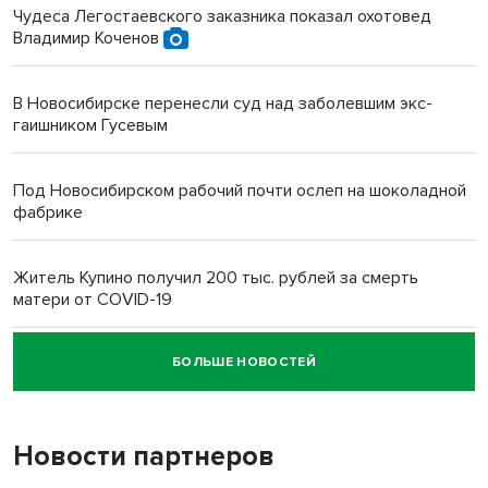
Чудеса Легостаевского заказника показал охотовед
Владимир Коченов
В Новосибирске перенесли суд над заболевшим экс-
гаишником Гусевым
Под Новосибирском рабочий почти ослеп на шоколадной
фабрике
Житель Купино получил 200 тыс. рублей за смерть
матери от COVID-19
БОЛЬШЕ НОВОСТЕЙ
Новосибирский суд наказал водителя за смерть
пенсионерки на вокзале
Новости партнеров
«Мы живём на пастбище!»: в новосибирском селе лошади
терроризируют жителей