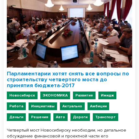
Парламентарии хотят снять все вопросы по
строительству четвертого моста до
принятия бюджета-2017
Новосибирск
ЭКОНОМИКА
Развитие
Имидж
Работа
Инициативы
Актуально
Амбиции
Деньги
Решения
Авто
Дороги
Транспорт
Четвертый мост Новосибирску необходим, но детальное
обсуждение финансовой и проектной части его