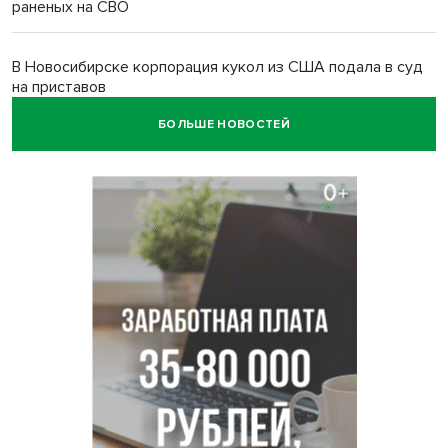
раненых на СВО
В Новосибирске корпорация кукол из США подала в суд
на приставов
БОЛЬШЕ НОВОСТЕЙ
В Новосибирске минздрав объявил бесплатную
диспансеризацию для 65-летних
В Новосибирске врачи прооперировали 25 тысяч
пациентов с катарактой
Знаменитый орангутан Бату отметил юбилей в
новосибирском зоопарке
Новосибирские хирурги спасли сердце восьмиклассницы
с донорским клапаном