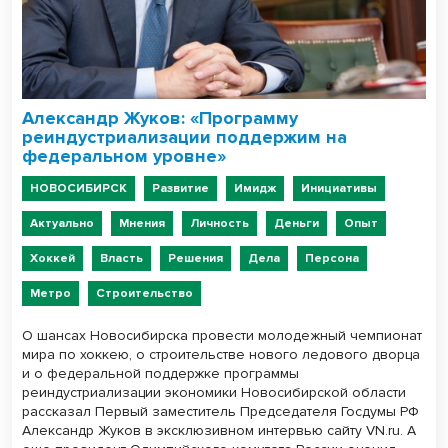
Александр Жуков: «Программу
реиндустриализации поддержим на
федеральном уровне»
НОВОСИБИРСК
Развитие
Имидж
Инициативы
Актуально
Мнения
Личность
Деньги
Опыт
Хоккей
Власть
Решения
Дела
Персона
Метро
Строительство
О шансах Новосибирска провести молодежный чемпионат
мира по хоккею, о строительстве нового ледового дворца
и о федеральной поддержке программы
реиндустриализации экономики Новосибирской области
рассказал Первый заместитель Председателя Госдумы РФ
Александр Жуков в эксклюзивном интервью сайту VN.ru. А