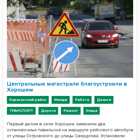
Центральные магистрали благоустроили в
Хорошем
Карасукский район
Имидж
Работа
Деньги
ТРАНСПОРТ
Дороги
Ремонт
Улица
Первый делом в селе Хорошее заменили два
остановочных павильона на маршруте рейсового автобуса
от улицы Островского до улицы Свердлова. Установили