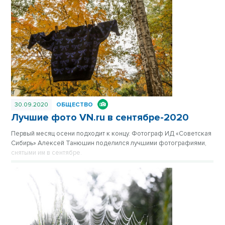
корреспонденты VN.ru. И подсчитали, кого из фотографов
профессионалы называли в числе лучших чаще всего.
Публикуется повторно в рубрике «Лучшие материалы VN.RU
2020».
30.09.2020
ОБЩЕСТВО
Лучшие фото VN.ru в сентябре-2020
Первый месяц осени подходит к концу. Фотограф ИД «Советская
Сибирь» Алексей Танюшин поделился лучшими фотографиями,
снятыми им в сентябре.