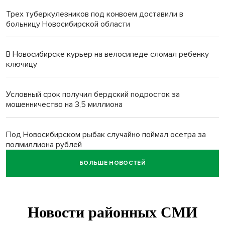
Трех туберкулезников под конвоем доставили в
больницу Новосибирской области
В Новосибирске курьер на велосипеде сломал ребенку
ключицу
Условный срок получил бердский подросток за
мошенничество на 3,5 миллиона
Под Новосибирском рыбак случайно поймал осетра за
полмиллиона рублей
БОЛЬШЕ НОВОСТЕЙ
Мартышки Бразза с модной стрижкой стали звездами
Новосибирского зоопарка
Премии самому себе обернулись делом для директора
котельных под Новосибирском