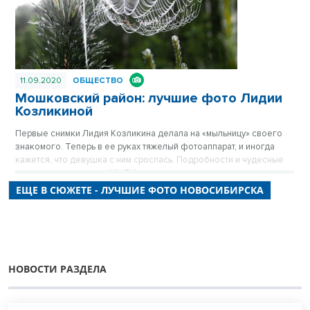
11.09.2020
ОБЩЕСТВО
Мошковский район: лучшие фото Лидии
Козликиной
Первые снимки Лидия Козликина делала на «мыльницу» своего
знакомого. Теперь в ее руках тяжелый фотоаппарат, и иногда
кажется, что девушка с ним срослась. Подробности и чудесные
снимки — в материале VN.RU.
ЕЩЕ В СЮЖЕТЕ - ЛУЧШИЕ ФОТО НОВОСИБИРСКА
НОВОСТИ РАЗДЕЛА