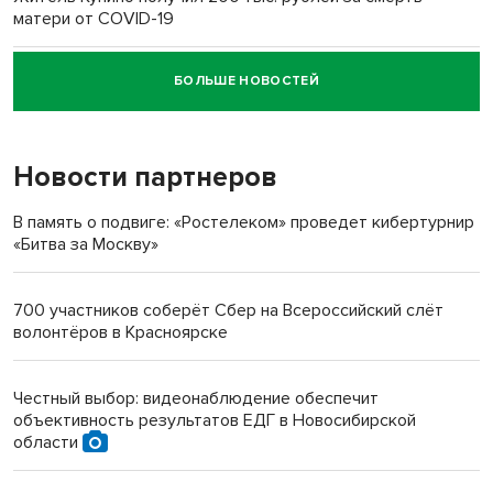
матери от COVID-19
БОЛЬШЕ НОВОСТЕЙ
Новосибирский суд наказал водителя за смерть
пенсионерки на вокзале
Новости партнеров
«Мы живём на пастбище!»: в новосибирском селе лошади
терроризируют жителей
В память о подвиге: «Ростелеком» проведет кибертурнир
«Битва за Москву»
Инвалид получил условный срок за избиение врачей
протезом под Новосибирском
700 участников соберёт Сбер на Всероссийский слёт
волонтёров в Красноярске
Новосибирский преподаватель с женой вошли в топ-16
многодетных в России
Честный выбор: видеонаблюдение обеспечит
объективность результатов ЕДГ в Новосибирской
Обновлённое отделение ВТБ открылось в Искитиме
области