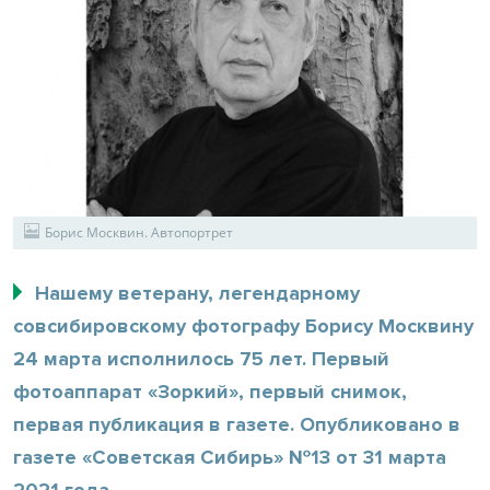
Борис Москвин. Автопортрет
Нашему ветерану, легендарному
совсибировскому фотографу Борису Москвину
24 марта исполнилось 75 лет. Первый
фотоаппарат «Зоркий», первый снимок,
первая публикация в газете. Опубликовано в
газете «Советская Сибирь» №13 от 31 марта
2021 года.