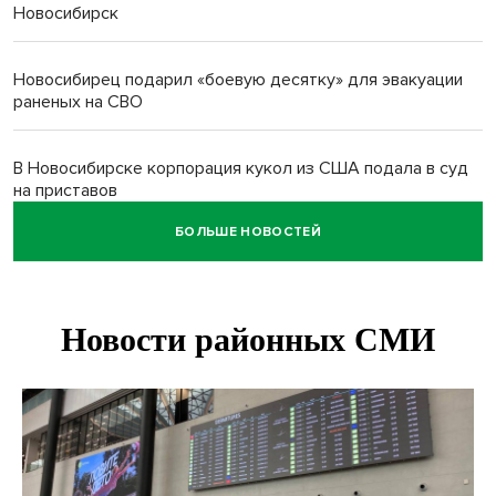
Новосибирск
Новосибирец подарил «боевую десятку» для эвакуации
раненых на СВО
В Новосибирске корпорация кукол из США подала в суд
на приставов
БОЛЬШЕ НОВОСТЕЙ
В Новосибирске минздрав объявил бесплатную
диспансеризацию для 65-летних
В Новосибирске врачи прооперировали 25 тысяч
пациентов с катарактой
Знаменитый орангутан Бату отметил юбилей в
новосибирском зоопарке