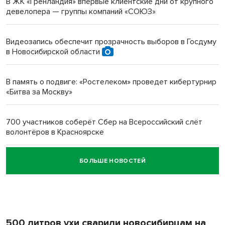
В ЖК «Гренландия» впервые клиентские дни от крупного
девелопера — группы компаний «СОЮЗ»
Инвалид получил условный срок за избиение врачей
протезом под Новосибирском
Видеозапись обеспечит прозрачность выборов в Госдуму
в Новосибирской области
Новосибирский преподаватель с женой вошли в топ-16
многодетных в России
В память о подвиге: «Ростелеком» проведет кибертурнир
«Битва за Москву»
Обновлённое отделение ВТБ открылось в Искитиме
700 участников соберёт Сбер на Всероссийский слёт
волонтёров в Красноярске
БОЛЬШЕ НОВОСТЕЙ
Честный выбор: видеонаблюдение обеспечит
объективность результатов ЕДГ в Новосибирской
области
500 литров ухи сварили новосибирцам на