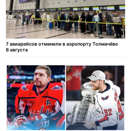
Новосибирские хирурги спасли сердце восьмиклассницы
с донорским клапаном