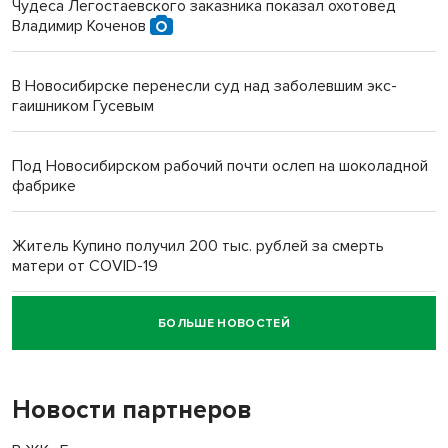
Чудеса Легостаевского заказника показал охотовед
Владимир Коченов
В Новосибирске перенесли суд над заболевшим экс-
гаишником Гусевым
Под Новосибирском рабочий почти ослеп на шоколадной
фабрике
Житель Купино получил 200 тыс. рублей за смерть
матери от COVID-19
БОЛЬШЕ НОВОСТЕЙ
Новосибирский суд наказал водителя за смерть
пенсионерки на вокзале
Новости партнеров
«Мы живём на пастбище!»: в новосибирском селе лошади
терроризируют жителей