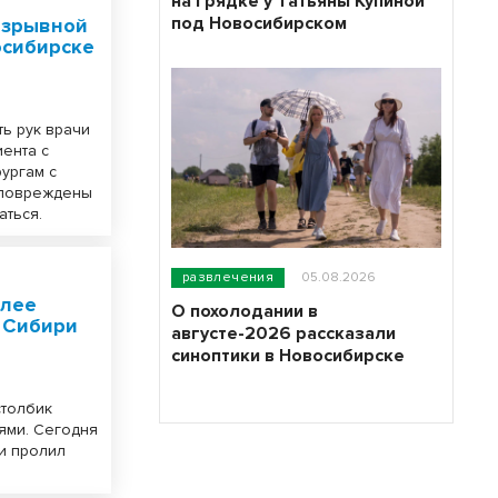
на грядке у Татьяны Купиной
под Новосибирском
взрывной
осибирске
ь рук врачи
ента с
ургам с
 повреждены
аться.
развлечения
05.08.2026
олее
О похолодании в
 Сибири
августе-2026 рассказали
синоптики в Новосибирске
столбик
ями. Сегодня
 и пролил