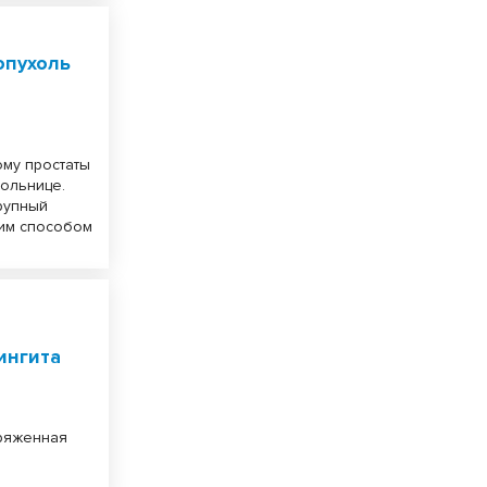
опухоль
ому простаты
ольнице.
рупный
ким способом
ингита
пряженная