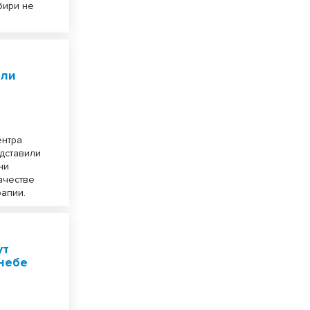
бири не
или
ентра
дставили
ни
ачестве
рапии.
ут
небе