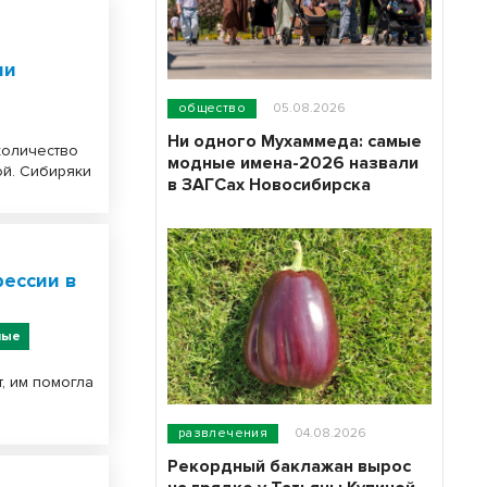
ии
общество
05.08.2026
Ни одного Мухаммеда: самые
количество
модные имена-2026 назвали
ой. Сибиряки
в ЗАГСах Новосибирска
рессии в
ные
, им помогла
развлечения
04.08.2026
Рекордный баклажан вырос