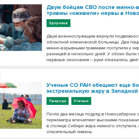
Двум бойцам СВО после минно-
травмы «оживили» нервы в Нов
Здоровье
Двум военнослужащим вернули подвижност
областной клинической больницы. Два паци
минно-взрывными травмами поступили к хир
разницей в несколько дней. У обоих были
нервные окончания – руки отказались двиг
Ученые СО РАН обещают еще б
экстремальную жару в Западной
Природа
Ученые
Почти два месяца подряд в Новосибирске 
термометра впечатляет высокими показани
в столице Сибири жара немного отступила,
спасительный ливень.