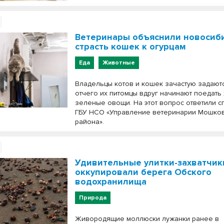
Ветеринары объяснили новосиб
страсть кошек к огурцам
Еда
Животные
Владельцы котов и кошек зачастую задают
отчего их питомцы вдруг начинают поедать
зеленые овощи. На этот вопрос ответили с
ГБУ НСО «Управление ветеринарии Мошко
района».
Удивительные улитки-захватчик
оккупировали берега Обского
водохранилища
Природа
Живородящие моллюски лужанки ранее в