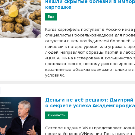
нашли скрытые болезни в импо
картошке
Еда
Когда картофель поступает в Россию из-за
специалисты Роосельхознадзора для пров
отсутствия в нем возбудителей болезней, 
привести к потере урожая или угрожать зд
людей, направляют образцы партий в лабо
«ЦОК АПК» на исследования. Большинство
протекают скрыто, поэтому диагностироват
карантинные объекты возможно только в 
условиях.
Деньги не всё решают: Дмитрий
о секрете успеха Академгородк
Личность
Сетевое издание VN.ru представляет новы
проекта #вцентреVNимания. Гость выпуска 