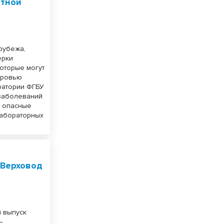
ртной
 рубежа,
ерки
которые могут
оровью
ратории ФГБУ
 заболеваний
ь опасные
лабораторных
 Верховод
а
й выпуск
—