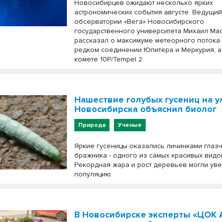
Новосибирцев ожидают несколько ярких
астрономических события августе. Ведущи
обсерватории «Вега» Новосибирского
государственного университета Михаил Ма
рассказал о максимуме метеорного потока
редком соединении Юпитера и Меркурия, а
комете 10P/Tempel 2.
Нашествие голубых гусениц на у
Новосибирска объяснил биолог
Природа
Ученые
Яркие гусеницы оказались личинками глаз
бражника - одного из самых красивых видо
Рекордная жара и рост деревьев могли ув
популяцию.
В Новосибирске эксперты «ЦОК 