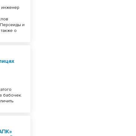
й инженер
слов
 Персеиды и
 также о
лицах
чатого
в бабочек.
еличить
АПК»