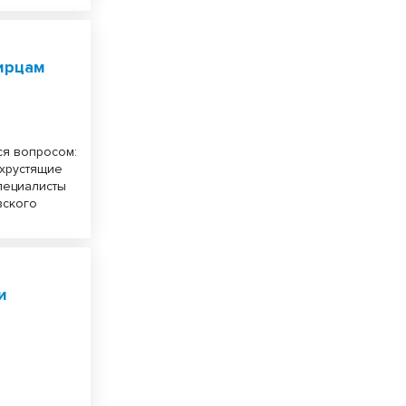
ирцам
ся вопросом:
 хрустящие
пециалисты
вского
и