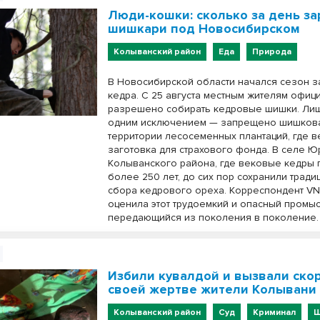
Люди-кошки: сколько за день з
шишкари под Новосибирском
Колыванский район
Еда
Природа
В Новосибирской области начался сезон з
кедра. С 25 августа местным жителям офиц
разрешено собирать кедровые шишки. Лиш
одним исключением — запрещено шишкова
территории лесосеменных плантаций, где в
заготовка для страхового фонда. В селе Ю
Колыванского района, где вековые кедры 
более 250 лет, до сих пор сохранили тради
сбора кедрового ореха. Корреспондент VN.
оценила этот трудоемкий и опасный промыс
передающийся из поколения в поколение.
Избили кувалдой и вызвали ск
своей жертве жители Колывани
Колыванский район
Суд
Криминал
Ш