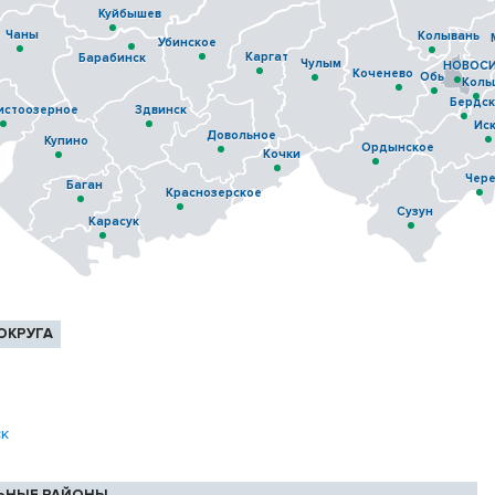
Куйбышев
Чаны
Колывань
Убинское
Каргат
Барабинск
Чулым
НОВОСИ
Коченево
Обь
Коль
Бердск
истоозерное
Здвинск
Ис
Довольное
Купино
Ордынское
Кочки
Чер
Баган
Краснозерское
Сузун
Карасук
ОКРУГА
к