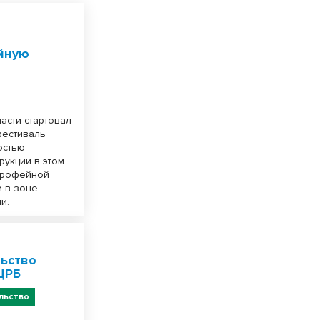
йную
асти стартовал
фестиваль
остью
рукции в этом
 трофейной
и в зоне
и.
ьство
ЦРБ
льство