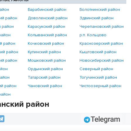
ЬНЫЕ РАЙОНЫ
район
Барабинский район
Болотнинский район
ий район
Доволенский район
Здвинский район
й район
Карасукский район
Черепановский район
район
Колыванский район
р.п. Кольцово
й район
Кочковский район
Краснозерский район
ий район
Купинский район
Кыштовский район
ий район
Мошковский район
Новосибирский район
айон
Ордынский район
Северный район
район
Татарский район
Тогучинский район
ий район
Чановский район
Чистоозерный район
район
нский район
Telegram