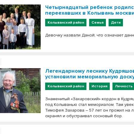
Четырнадцатый ребенок родилс
переехавших в Колывань москв
Колыванский район
Семья
Дети
Девочку назвали Даной, что означает данн
Легендарному леснику Кудряшо
установили мемориальную доску
Колыванский район
История
Личность
Знаменитый «Захаровский» кордон в Кудр
под Колыванью стал мемориалом. Там уве
Тимофея Захарова – 57 лет он прожил на 
охранял и обустраивал сосновый бор.