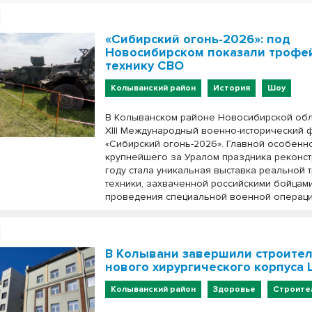
«Сибирский огонь-2026»: под
Новосибирском показали трофе
технику СВО
Колыванский район
История
Шоу
В Колыванском районе Новосибирской обл
XIII Международный военно-исторический 
«Сибирский огонь-2026». Главной особенн
крупнейшего за Уралом праздника реконст
году стала уникальная выставка реальной
техники, захваченной российскими бойцам
проведения специальной военной операци
В Колывани завершили строител
нового хирургического корпуса 
Колыванский район
Здоровье
Строите