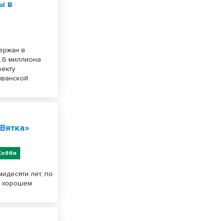
ы в
ержан в
,6 миллиона
оекту
ыванской
Вятка»
Хобби
идесяти лет, по
в хорошем