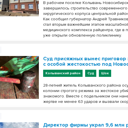
В рабочем поселке Колывань Новосибирск
завершилось строительство современного
хирургического корпуса центральной райо
Как сообщил губернатор Андрей Травников,
стал вторым важнейшим этапом масштабно
медицинского комплекса райцентра, где в 
уже открыли обновленную поликлинику.
Суд присяжных вынес приговор 
с особой жестокостью под Ново
Колыванский район
Суд
Шок
28-летний житель Колыванского района осу
колонии строгого режима за жестокое уби
знакомого. Вместе с подельником они нан
жертве не менее 63 ударов и вызвали ско
Директор фирмы украл 9,6 млн 