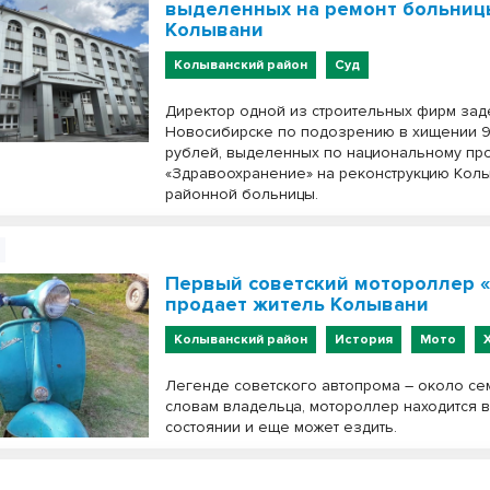
выделенных на ремонт больниц
Колывани
Колыванский район
Суд
Директор одной из строительных фирм зад
Новосибирске по подозрению в хищении 9
рублей, выделенных по национальному пр
«Здравоохранение» на реконструкцию Кол
районной больницы.
Первый советский мотороллер «
продает житель Колывани
Колыванский район
История
Мото
Легенде советского автопрома – около сем
словам владельца, мотороллер находится 
состоянии и еще может ездить.