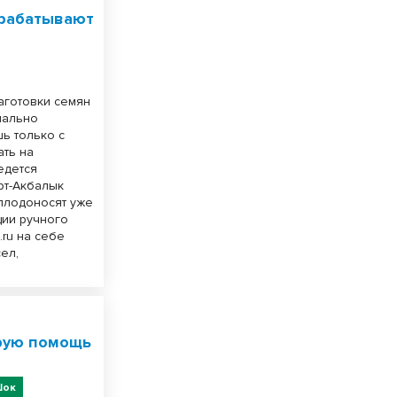
арабатывают
аготовки семян
иально
ь только с
ть на
едется
рт-Акбалык
плодоносят уже
ции ручного
ru на себе
ел,
орую помощь
ок