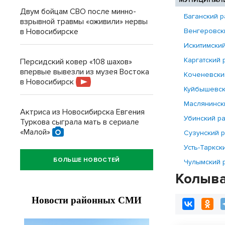
МУНИЦИПАЛ
Двум бойцам СВО после минно-
Баганский 
взрывной травмы «оживили» нервы
в Новосибирске
Венгеровск
Искитимски
Каргатский 
Персидский ковер «108 шахов»
впервые вывезли из музея Востока
Коченевски
в Новосибирск
Куйбышевск
Маслянинск
Актриса из Новосибирска Евгения
Убинский р
Туркова сыграла мать в сериале
«Малой»
Сузунский 
Усть-Таркск
БОЛЬШЕ НОВОСТЕЙ
Чулымский 
Колыва