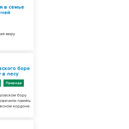
я в семье
ичей
ая миру.
вского бора
 в лесу
Природа
яшовском бору
ковечили память
лесном кордоне,