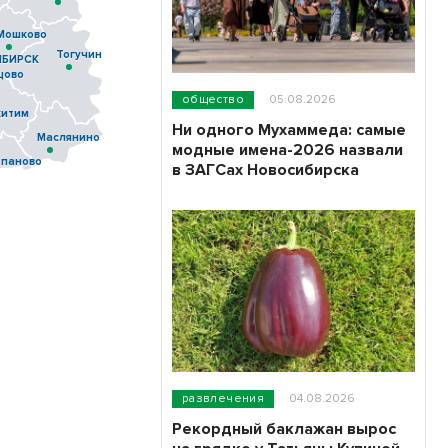
Мошково
Тогучин
БИРСК
цово
общество
05.08.2026
китим
Ни одного Мухаммеда: самые
Маслянино
модные имена-2026 назвали
епаново
в ЗАГСах Новосибирска
развлечения
04.08.2026
Рекордный баклажан вырос