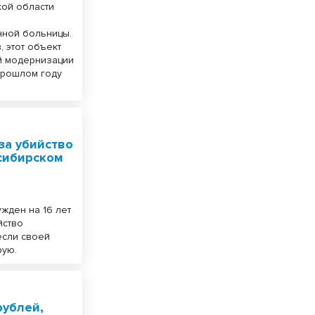
ой области
нной больницы.
 этот объект
й модернизации
прошлом году
за убийство
сибирском
жден на 16 лет
йство
если своей
рую.
рублей,