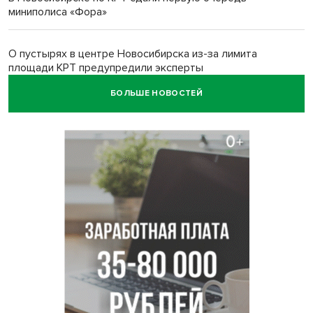
миниполиса «Фора»
О пустырях в центре Новосибирска из-за лимита
площади КРТ предупредили эксперты
БОЛЬШЕ НОВОСТЕЙ
Начался настоящий сезон: новосибирцы ведрами
собирают белый гриб
Под Новосибирском водитель авто выжил в
столкновении с поездом
В Новосибирске Роспотребнадзор изъял из продажи 1,4
тонны опасного мяса
Два миллиона на покупку авто получат 28 семей в
Новосибирской области