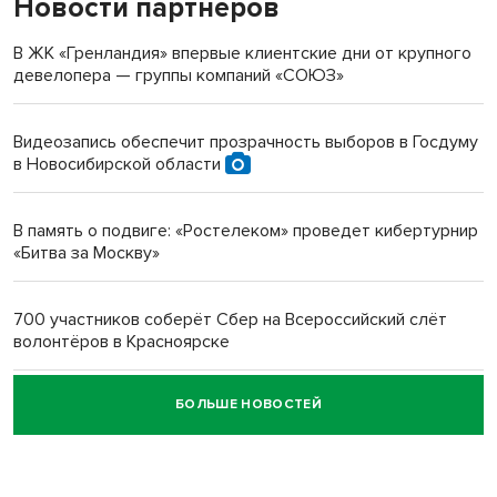
Новости партнеров
«Мы живём на пастбище!»: в новосибирском селе лошади
терроризируют жителей
В ЖК «Гренландия» впервые клиентские дни от крупного
девелопера — группы компаний «СОЮЗ»
Инвалид получил условный срок за избиение врачей
протезом под Новосибирском
Видеозапись обеспечит прозрачность выборов в Госдуму
в Новосибирской области
Новосибирский преподаватель с женой вошли в топ-16
многодетных в России
В память о подвиге: «Ростелеком» проведет кибертурнир
«Битва за Москву»
Обновлённое отделение ВТБ открылось в Искитиме
700 участников соберёт Сбер на Всероссийский слёт
волонтёров в Красноярске
БОЛЬШЕ НОВОСТЕЙ
Честный выбор: видеонаблюдение обеспечит
объективность результатов ЕДГ в Новосибирской
области