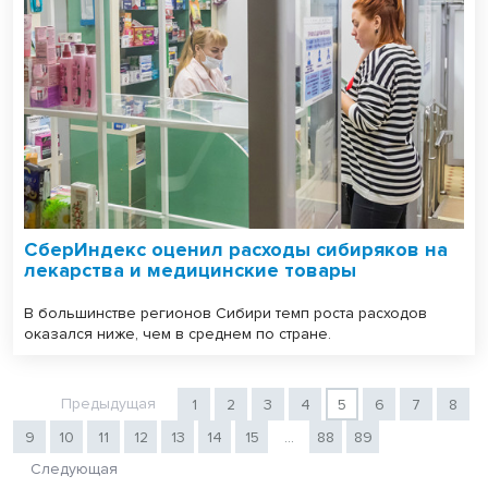
СберИндекс оценил расходы сибиряков на
лекарства и медицинские товары
В большинстве регионов Сибири темп роста расходов
оказался ниже, чем в среднем по стране.
Предыдущая
1
2
3
4
5
6
7
8
9
10
11
12
13
14
15
...
88
89
Следующая