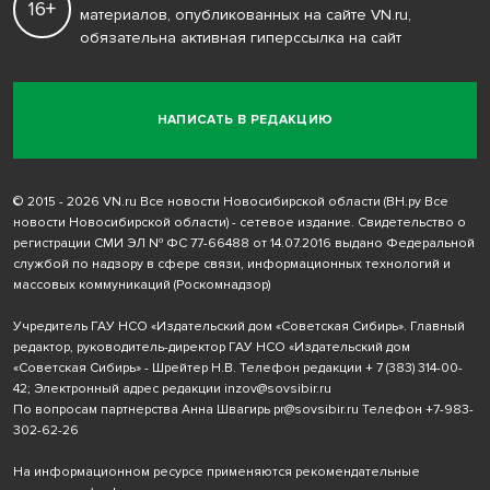
16+
материалов, опубликованных на сайте VN.ru,
обязательна активная гиперссылка на сайт
НАПИСАТЬ В РЕДАКЦИЮ
© 2015 - 2026 VN.ru Все новости Новосибирской области (ВН.ру Все
новости Новосибирской области) - сетевое издание. Свидетельство о
регистрации СМИ ЭЛ № ФС 77-66488 от 14.07.2016 выдано Федеральной
службой по надзору в сфере связи, информационных технологий и
массовых коммуникаций (Роскомнадзор)
Учредитель ГАУ НСО «Издательский дом «Советская Сибирь». Главный
редактор, руководитель-директор ГАУ НСО «Издательский дом
«Советская Сибирь» - Шрейтер Н.В. Телефон редакции
+ 7 (383) 314-00-
42
; Электронный адрес редакции
inzov@sovsibir.ru
По вопросам партнерства Анна Швагирь
pr@sovsibir.ru
Телефон
+7-983-
302-62-26
На информационном ресурсе применяются рекомендательные