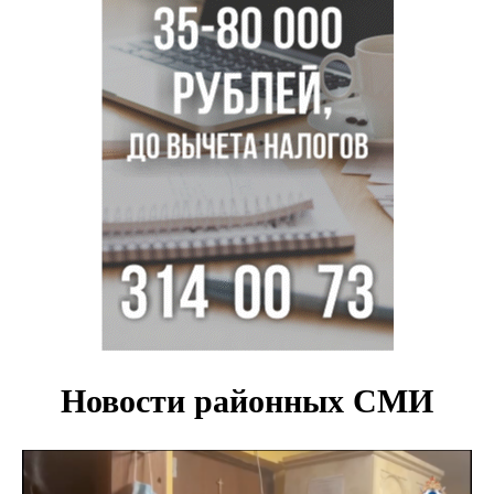
В Новосибирске осудили внука за продажу дедова ружья
псевдо-мигранту