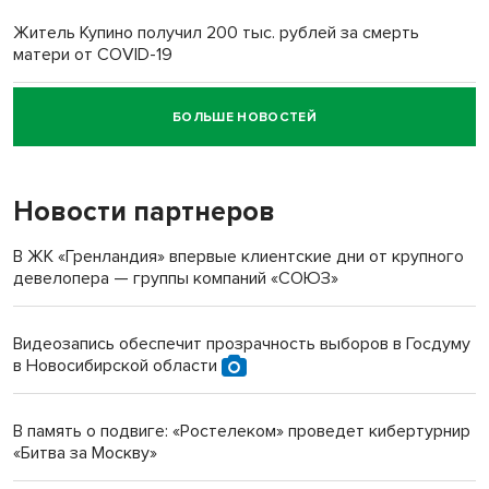
Житель Купино получил 200 тыс. рублей за смерть
матери от COVID-19
БОЛЬШЕ НОВОСТЕЙ
Новосибирский суд наказал водителя за смерть
пенсионерки на вокзале
Новости партнеров
«Мы живём на пастбище!»: в новосибирском селе лошади
терроризируют жителей
В ЖК «Гренландия» впервые клиентские дни от крупного
девелопера — группы компаний «СОЮЗ»
Инвалид получил условный срок за избиение врачей
протезом под Новосибирском
Видеозапись обеспечит прозрачность выборов в Госдуму
в Новосибирской области
Новосибирский преподаватель с женой вошли в топ-16
многодетных в России
В память о подвиге: «Ростелеком» проведет кибертурнир
«Битва за Москву»
Обновлённое отделение ВТБ открылось в Искитиме