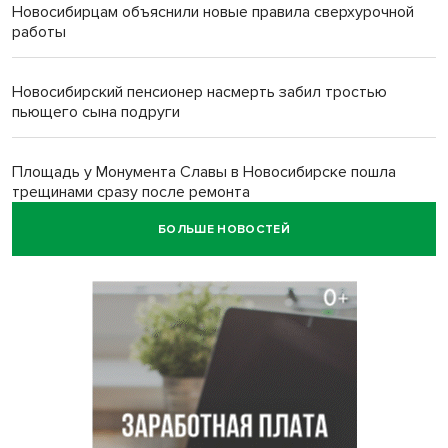
Новосибирцам объяснили новые правила сверхурочной
работы
Новосибирский пенсионер насмерть забил тростью
пьющего сына подруги
Площадь у Монумента Славы в Новосибирске пошла
трещинами сразу после ремонта
БОЛЬШЕ НОВОСТЕЙ
Африканский врач поразил новосибирцев в травмпункте
Академгородка
Покрытие рулежных дорожек обновили в аэропорту
Толмачево по нацпроекту
В Новосибирске зафиксирован рост заболеваемости
энтеровирусной инфекцией