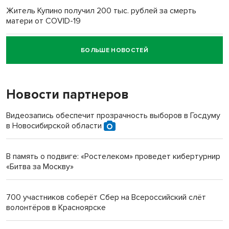
Житель Купино получил 200 тыс. рублей за смерть
матери от COVID-19
БОЛЬШЕ НОВОСТЕЙ
Новосибирский суд наказал водителя за смерть
пенсионерки на вокзале
Новости партнеров
«Мы живём на пастбище!»: в новосибирском селе лошади
терроризируют жителей
Видеозапись обеспечит прозрачность выборов в Госдуму
в Новосибирской области
Инвалид получил условный срок за избиение врачей
протезом под Новосибирском
В память о подвиге: «Ростелеком» проведет кибертурнир
«Битва за Москву»
Новосибирский преподаватель с женой вошли в топ-16
многодетных в России
700 участников соберёт Сбер на Всероссийский слёт
волонтёров в Красноярске
Обновлённое отделение ВТБ открылось в Искитиме