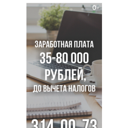
метеонаблюдений в Новосибирске
Секрет при выборе макарон раскрыла новосибирцам
эксперт Ольга Широкова
Перец-змея вырос в огороде жительницы
Каргата
Полная программа празднования Дня физкультурника
опубликована в Новосибирске