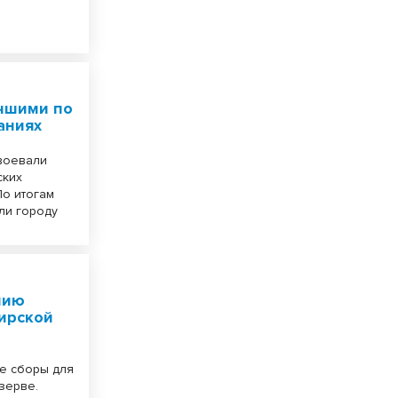
учшими по
аниях
воевали
ских
По итогам
ли городу
нию
ирской
е сборы для
зерве.