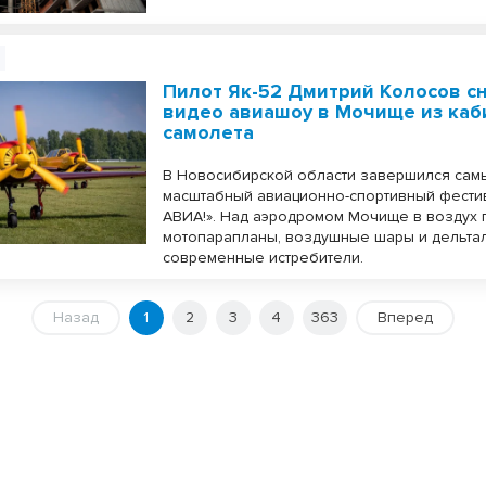
Пилот Як-52 Дмитрий Колосов сн
видео авиашоу в Мочище из ка
самолета
В Новосибирской области завершился сам
масштабный авиационно-спортивный фести
АВИА!». Над аэродромом Мочище в воздух
мотопарапланы, воздушные шары и дельта
современные истребители.
Назад
1
2
3
4
363
Вперед