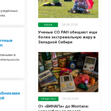
суждённых,
иях
наука
04.08.2026
Ученые СО РАН обещают еще
более экстремальную жару в
ичные
Западной Сибири
am
новными в
еятельности
рибниками
ой
общество
04.08.2026
От «ВИНАПа» до Montana: