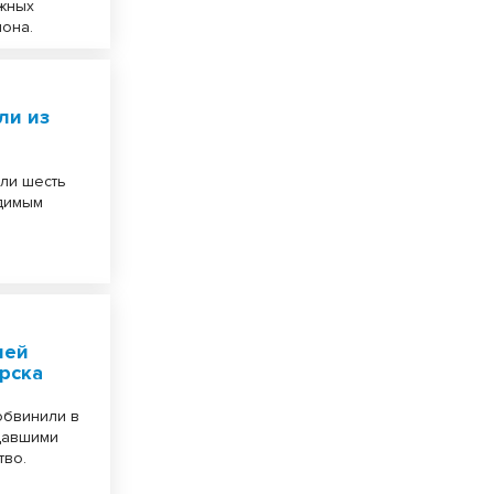
ажных
она.
ли из
ли шесть
одимым
лей
рска
обвинили в
давшими
тво.