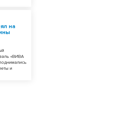
ял на
бины
ый
валь «ВИВА
 поднимались
леты и