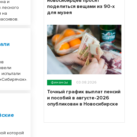
новосибирцев просят
она и
поделиться вещами из 90-х
ы лесного
для музея
и на
ассивов.
тали
ов
овели
й испытали
«Сибирячок».
финансы
03.08.2026
Точный график выплат пенсий
и пособий в августе-2026
опубликован в Новосибирске
йские
ной которой