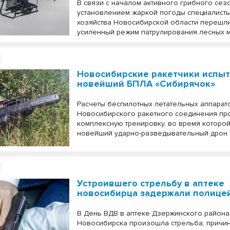
В связи с началом активного грибного сез
установлением жаркой погоды специалист
хозяйства Новосибирской области перешл
усиленный режим патрулирования лесных м
Новосибирские ракетчики испы
новейший БПЛА «Сибирячок»
Расчеты беспилотных летательных аппарат
Новосибирского ракетного соединения пр
комплексную тренировку, во время которо
новейший ударно-разведывательный дрон 
Устроившего стрельбу в аптеке
новосибирца задержали полице
В День ВДВ в аптеке Дзержинского района
Новосибирска произошла стрельба, причи