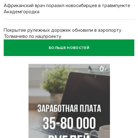
Африканский врач поразил новосибирцев в травмпункте
Академгородка
Покрытие рулежных дорожек обновили в аэропорту
Толмачево по нацпроекту
БОЛЬШЕ НОВОСТЕЙ
В Новосибирске зафиксирован рост заболеваемости
энтеровирусной инфекцией
В Новосибирске осудили внука за продажу дедова ружья
псевдо-мигранту
В Новосибирске по КРТ сдали первую очередь
миниполиса «Фора»
О пустырях в центре Новосибирска из-за лимита
площади КРТ предупредили эксперты