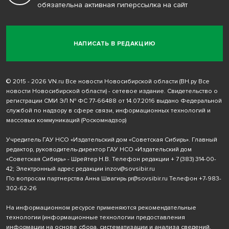
обязательна активная гиперссылка на сайт
НАПИСАТЬ В РЕДАКЦИЮ
© 2015 - 2026 VN.ru Все новости Новосибирской области (ВН.ру Все
новости Новосибирской области) - сетевое издание. Свидетельство о
регистрации СМИ ЭЛ № ФС 77-66488 от 14.07.2016 выдано Федеральной
службой по надзору в сфере связи, информационных технологий и
массовых коммуникаций (Роскомнадзор)
Учредитель ГАУ НСО «Издательский дом «Советская Сибирь». Главный
редактор, руководитель-директор ГАУ НСО «Издательский дом
«Советская Сибирь» - Шрейтер Н.В. Телефон редакции
+ 7 (383) 314-00-
42
; Электронный адрес редакции
inzov@sovsibir.ru
По вопросам партнерства Анна Швагирь
pr@sovsibir.ru
Телефон
+7-983-
302-62-26
На информационном ресурсе применяются рекомендательные
технологии
(информационные технологии предоставления
информации на основе сбора, систематизации и анализа сведений,