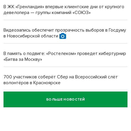
В ЖК «Гренландия» впервые клиентские дни от крупного
девелопера — группы компаний «СОЮЗ»
Инвалид получил условный срок за избиение врачей
протезом под Новосибирском
Видеозапись обеспечит прозрачность выборов в Госдуму
в Новосибирской области
Новосибирский преподаватель с женой вошли в топ-16
многодетных в России
В память о подвиге: «Ростелеком» проведет кибертурнир
«Битва за Москву»
Обновлённое отделение ВТБ открылось в Искитиме
700 участников соберёт Сбер на Всероссийский слёт
волонтёров в Красноярске
БОЛЬШЕ НОВОСТЕЙ
Честный выбор: видеонаблюдение обеспечит
объективность результатов ЕДГ в Новосибирской
области