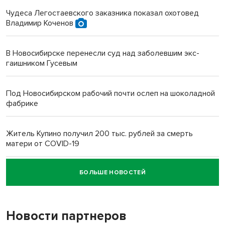
Чудеса Легостаевского заказника показал охотовед
Владимир Коченов
В Новосибирске перенесли суд над заболевшим экс-
гаишником Гусевым
Под Новосибирском рабочий почти ослеп на шоколадной
фабрике
Житель Купино получил 200 тыс. рублей за смерть
матери от COVID-19
БОЛЬШЕ НОВОСТЕЙ
Новосибирский суд наказал водителя за смерть
пенсионерки на вокзале
Новости партнеров
«Мы живём на пастбище!»: в новосибирском селе лошади
терроризируют жителей