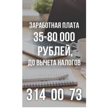
В Новосибирске врачи прооперировали 25 тысяч
пациентов с катарактой
Знаменитый орангутан Бату отметил юбилей в
новосибирском зоопарке
Новосибирские хирурги спасли сердце восьмиклассницы
с донорским клапаном