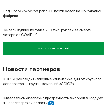
Под Новосибирском рабочий почти ослеп на шоколадной
фабрике
Житель Купино получил 200 тыс. рублей за смерть
матери от COVID-19
БОЛЬШЕ НОВОСТЕЙ
Новосибирский суд наказал водителя за смерть
пенсионерки на вокзале
Новости партнеров
«Мы живём на пастбище!»: в новосибирском селе лошади
терроризируют жителей
В ЖК «Гренландия» впервые клиентские дни от крупного
девелопера — группы компаний «СОЮЗ»
Инвалид получил условный срок за избиение врачей
протезом под Новосибирском
Видеозапись обеспечит прозрачность выборов в Госдуму
в Новосибирской области
Новосибирский преподаватель с женой вошли в топ-16