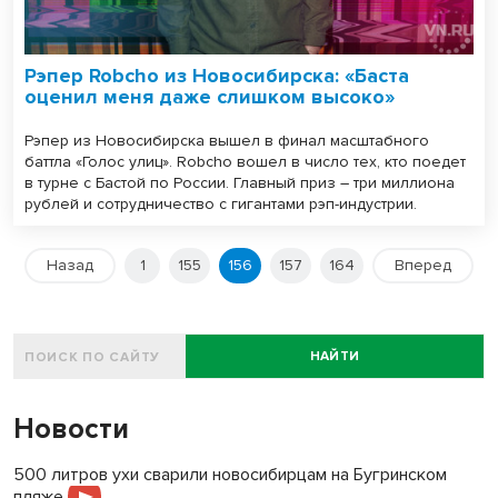
Рэпер Robcho из Новосибирска: «Баста
оценил меня даже слишком высоко»
Рэпер из Новосибирска вышел в финал масштабного
баттла «Голос улиц». Robcho вошел в число тех, кто поедет
в турне с Бастой по России. Главный приз – три миллиона
рублей и сотрудничество с гигантами рэп-индустрии.
Назад
1
155
156
157
164
Вперед
НАЙТИ
Новости
500 литров ухи сварили новосибирцам на Бугринском
пляже