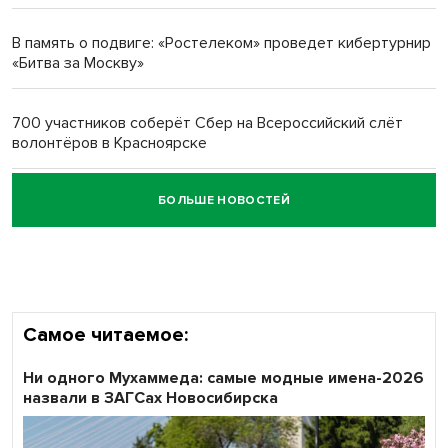
многодетных в России
В память о подвиге: «Ростелеком» проведет кибертурнир
«Битва за Москву»
Обновлённое отделение ВТБ открылось в Искитиме
700 участников соберёт Сбер на Всероссийский слёт
волонтёров в Красноярске
БОЛЬШЕ НОВОСТЕЙ
Честный выбор: видеонаблюдение обеспечит
объективность результатов ЕДГ в Новосибирской
области
Самое читаемое:
Ни одного Мухаммеда: самые модные имена-2026
назвали в ЗАГСах Новосибирска