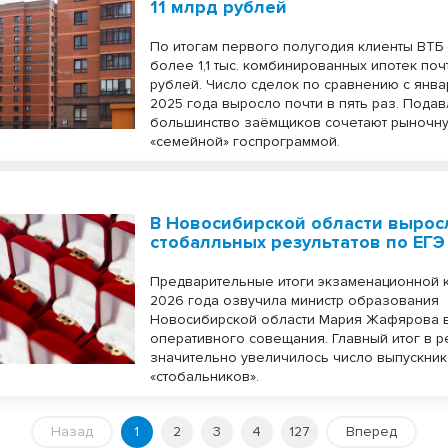
11 млрд рублей
По итогам первого полугодия клиенты ВТ
более 1,1 тыс. комбинированных ипотек почт
рублей. Число сделок по сравнению с ян
2025 года выросло почти в пять раз. Под
большинство заёмщиков сочетают рыночну
«семейной» госпрограммой.
В Новосибирской области вырос
стобалльных результатов по ЕГЭ
Предварительные итоги экзаменационной 
2026 года озвучила министр образования
Новосибирской области Мария Жафярова 
оперативного совещания. Главный итог в 
значительно увеличилось число выпускни
«стобальников».
Назад
1
2
3
4
127
Вперед