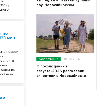
на грядке у Татьяны Купиной
0 млн
под Новосибирском
 Этому
здного
ы по
133 млн
ы, в первой
м в
развлечения
05.08.2026
ублей, а
сячи.
О похолодании в
классники:
августе-2026 рассказали
 55% всех
синоптики в Новосибирске
лам