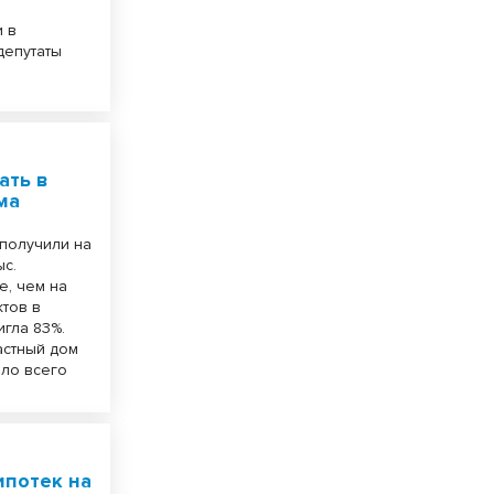
и в
депутаты
ать в
ма
 получили на
ыс.
е, чем на
ктов в
гла 83%.
астный дом
ыло всего
ипотек на