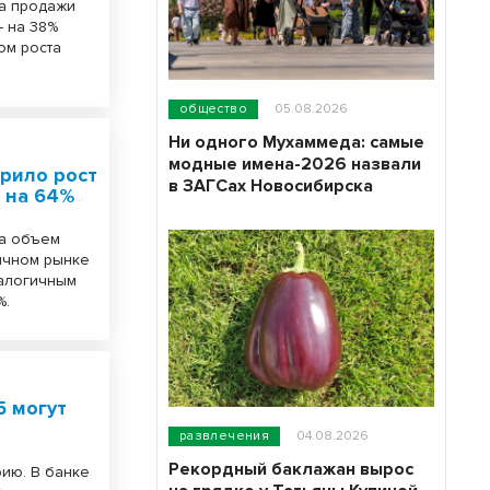
да продажи
– на 38%
ом роста
общество
05.08.2026
Ни одного Мухаммеда: самые
модные имена-2026 назвали
рило рост
в ЗАГСах Новосибирска
 на 64%
да объем
ичном рынке
налогичным
%.
 могут
развлечения
04.08.2026
Рекордный баклажан вырос
рию. В банке