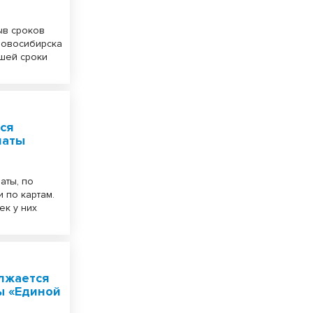
ыв сроков
Новосибирска
шей сроки
ся
латы
аты, по
 по картам.
ек у них
лжается
ы «Единой