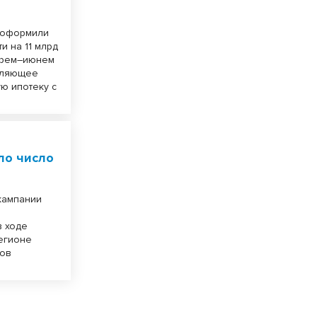
Б оформили
и на 11 млрд
варем–июнем
авляющее
ю ипотеку с
ло число
кампании
в ходе
регионе
ков