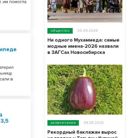
, им помогла
общество
05.08.2026
Ни одного Мухаммеда: самые
модные имена-2026 назвали
сипеде
в ЗАГСах Новосибирска
атерил
ьницу.
сали в
й
3,5
развлечения
04.08.2026
Рекордный баклажан вырос