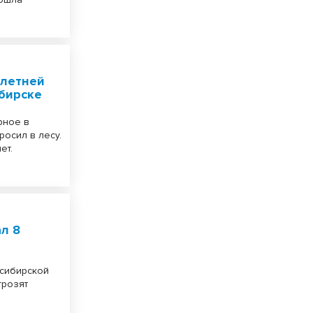
-летней
бирске
рное в
росил в лесу.
ет.
л 8
осибирской
грозят