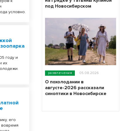
на грядке у Татьяны Купиной
ером к
под Новосибирском
и
года условно.
ижкой
 зоопарка
05 году и
и их
молодежи.
развлечения
05.08.2026
О похолодании в
августе-2026 рассказали
синоптики в Новосибирске
платной
ке
ику, его
ы вовремя
рошла