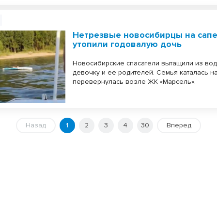
Нетрезвые новосибирцы на сапе
утопили годовалую дочь
Новосибирские спасатели вытащили из во
девочку и ее родителей. Семья каталась на
перевернулась возле ЖК «Марсель».
Назад
1
2
3
4
30
Вперед