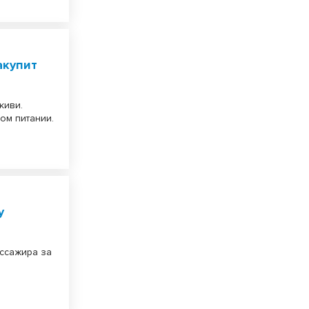
акупит
киви.
ом питании.
у
ссажира за
.