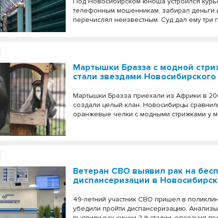
Под Новосибирском юноша устроился курь
телефонным мошенникам, забирал деньги 
перечислял неизвестным. Суд дал ему три 
Мартышки Бразза с модной стр
стали звездами Новосибирского
Мартышки Бразза приехали из Африки в 20
создали целый клан. Новосибирцы сравнил
оранжевые челки с модными стрижками у 
Ветеран СВО выявил рак на бес
диспансеризации в Новосибирс
49-летний участник СВО пришел в поликлин
убедили пройти диспансеризацию. Анализ
выявили рак кишки 2-й стадии, операция п