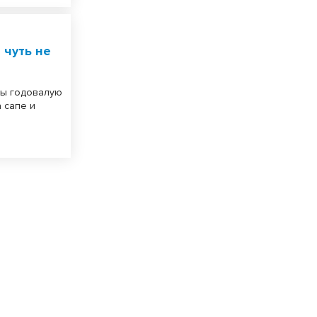
 чуть не
ды годовалую
 сапе и