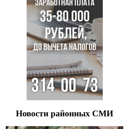
Востока в Новосибирск
Актриса из Новосибирска Евгения Туркова сыграла мать
в сериале «Малой»