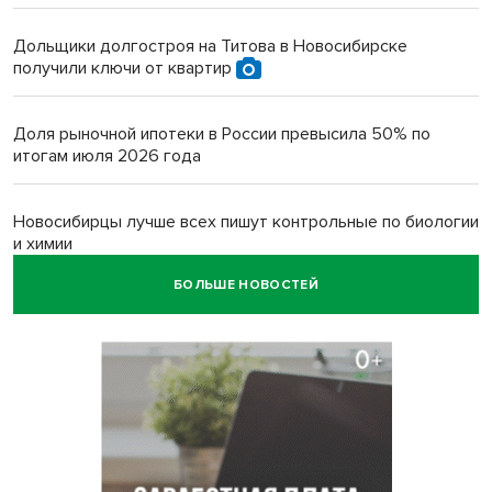
Дольщики долгостроя на Титова в Новосибирске
получили ключи от квартир
Доля рыночной ипотеки в России превысила 50% по
итогам июля 2026 года
Новосибирцы лучше всех пишут контрольные по биологии
и химии
БОЛЬШЕ НОВОСТЕЙ
Нейросеть для диагностики депрессии в крови создали в
Новосибирске
Двум бойцам СВО после минно-взрывной травмы
«оживили» нервы в Новосибирске
Персидский ковер «108 шахов» впервые вывезли из музея