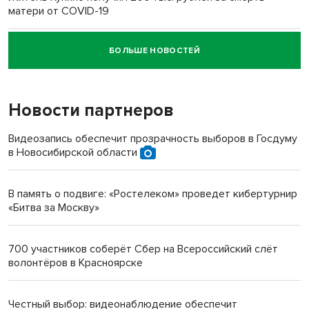
матери от COVID-19
БОЛЬШЕ НОВОСТЕЙ
Новосибирский суд наказал водителя за смерть
пенсионерки на вокзале
Новости партнеров
«Мы живём на пастбище!»: в новосибирском селе лошади
терроризируют жителей
Видеозапись обеспечит прозрачность выборов в Госдуму
в Новосибирской области
Инвалид получил условный срок за избиение врачей
протезом под Новосибирском
В память о подвиге: «Ростелеком» проведет кибертурнир
«Битва за Москву»
Новосибирский преподаватель с женой вошли в топ-16
многодетных в России
700 участников соберёт Сбер на Всероссийский слёт
волонтёров в Красноярске
Обновлённое отделение ВТБ открылось в Искитиме
Честный выбор: видеонаблюдение обеспечит