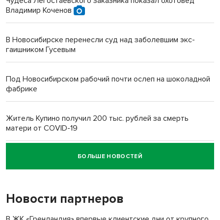
Чудеса Легостаевского заказника показал охотовед
Владимир Коченов
В Новосибирске перенесли суд над заболевшим экс-
гаишником Гусевым
Под Новосибирском рабочий почти ослеп на шоколадной
фабрике
Житель Купино получил 200 тыс. рублей за смерть
матери от COVID-19
БОЛЬШЕ НОВОСТЕЙ
Новосибирский суд наказал водителя за смерть
пенсионерки на вокзале
Новости партнеров
«Мы живём на пастбище!»: в новосибирском селе лошади
терроризируют жителей
В ЖК «Гренландия» впервые клиентские дни от крупного