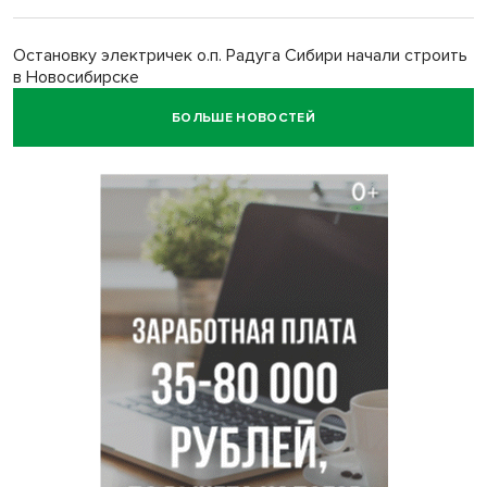
Остановку электричек о.п. Радуга Сибири начали строить
в Новосибирске
БОЛЬШЕ НОВОСТЕЙ
Транспортная прокуратура проверит S7 после инцидента
в аэропорту Норильска
500 литров ухи сварили новосибирцам на
Бугринском пляже
Под Новосибирском двое пострадали в ДТП с
перевернувшейся «ГАЗелью»
Легендарный хоккеист Тарасенко вернулся к брату в
Новосибирск