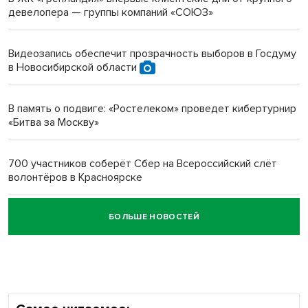
девелопера — группы компаний «СОЮЗ»
Инвалид получил условный срок за избиение врачей
протезом под Новосибирском
Видеозапись обеспечит прозрачность выборов в Госдуму
в Новосибирской области
Новосибирский преподаватель с женой вошли в топ-16
многодетных в России
В память о подвиге: «Ростелеком» проведет кибертурнир
«Битва за Москву»
Обновлённое отделение ВТБ открылось в Искитиме
700 участников соберёт Сбер на Всероссийский слёт
волонтёров в Красноярске
БОЛЬШЕ НОВОСТЕЙ
Честный выбор: видеонаблюдение обеспечит
объективность результатов ЕДГ в Новосибирской
области