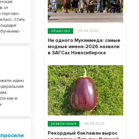
етская
в от
 торгово-
класс. Стать
площадке
обучению-
общество
05.08.2026
Ни одного Мухаммеда: самые
модные имена-2026 назвали
в ЗАГСах Новосибирска
ржали идею
Федеральная
ума,
та как в
ы
развлечения
04.08.2026
Рекордный баклажан вырос
спросили