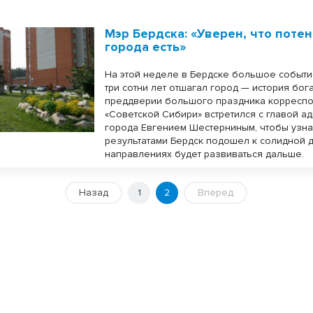
Мэр Бердска: «Уверен, что потен
города есть»
На этой неделе в Бердске большое событие
три сотни лет отшагал город — история бог
преддверии большого праздника корресп
«Советской Сибири» встретился с главой а
города Евгением Шестерниным, чтобы узнат
результатами Бердск подошел к солидной д
направлениях будет развиваться дальше.
Назад
1
2
Вперед