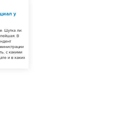
циал у
. Шутка ли:
атейшая. В
ондент
дминистрации
ь, с какими
ате и в каких