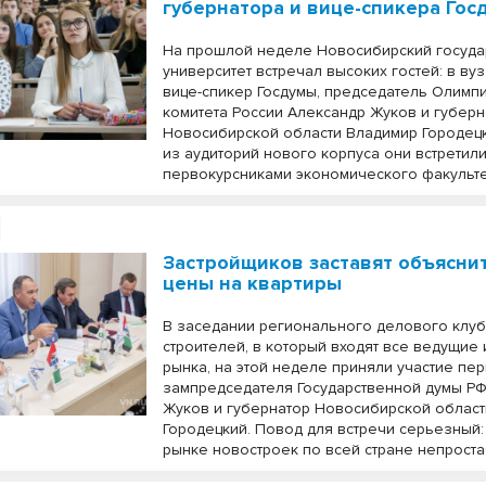
губернатора и вице-спикера Гос
На прошлой неделе Новосибирский госуд
университет встречал высоких гостей: в ву
вице-спикер Госдумы, председатель Олимп
комитета России Александр Жуков и губерн
Новосибирской области Владимир Городецк
из аудиторий нового корпуса они встретили
первокурсниками экономического факульте
Застройщиков заставят объясни
цены на квартиры
В заседании регионального делового клу
строителей, в который входят все ведущие 
рынка, на этой неделе приняли участие пе
зампредседателя Государственной думы Р
Жуков и губернатор Новосибирской облас
Городецкий. Повод для встречи серьезный:
рынке новостроек по всей стране непроста