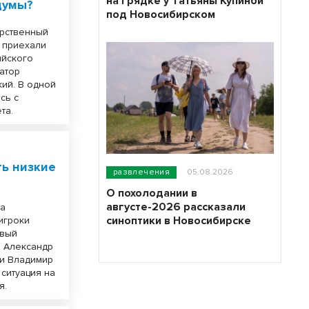
на грядке у Татьяны Купиной
думы?
под Новосибирском
арственный
з приехали
ийского
атор
ий. В одной
сь с
та.
ть низкие
развлечения
05.08.2026
О похолодании в
августе-2026 рассказали
ба
синоптики в Новосибирске
игроки
рвый
Ф Александр
ти Владимир
 ситуация на
я.