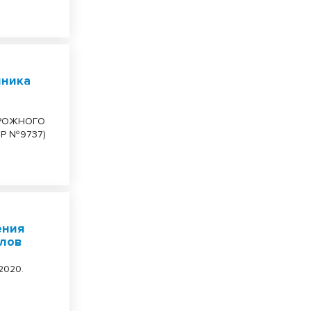
нника
РОЖНОГО
Р №9737)
ения
алов
2020.