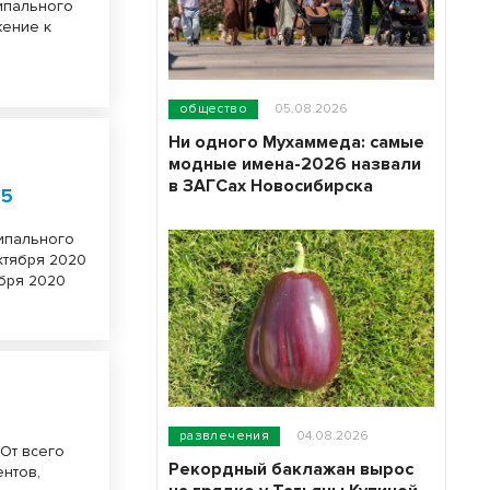
ципального
жение к
общество
05.08.2026
Ни одного Мухаммеда: самые
модные имена-2026 назвали
в ЗАГСах Новосибирска
25
ципального
ктября 2020
ября 2020
развлечения
04.08.2026
От всего
Рекордный баклажан вырос
ентов,