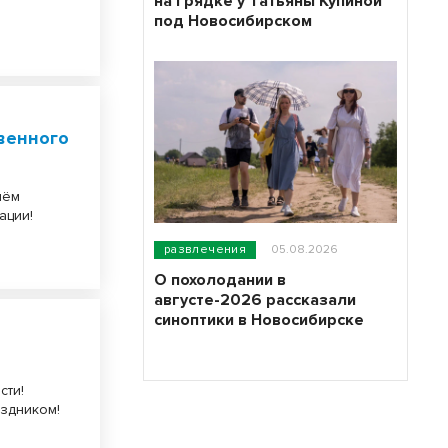
на грядке у Татьяны Купиной
под Новосибирском
венного
нём
ации!
развлечения
05.08.2026
О похолодании в
августе-2026 рассказали
синоптики в Новосибирске
сти!
здником!