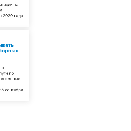
итации на
да
я 2020 года
ывать
ыборных
 о
луги по
тационных
13 сентября