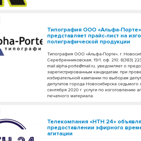
Типография ООО «Альфа-Порте
представляет прайс-лист на изг
полиграфической продукции
Типография ООО «Альфа-Порте», г. Новосиб
Серебренниковская, 19/1, оф. 210, 8(383) 223
mail:alpha-porte@mail.ru, уведомляет о пре
зарегистрированным кандидатам: при пров
избирательной кампании по выборам депу
депутатов города Новосибирска седьмого 
сентября 2020 г. услуги по изготовлению а
печатного материала.
Телекомпания «НТН 24» объявля
предоставлении эфирного врем
агитации