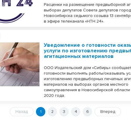
Расценки на размещение предвыборной аг
выборах депутатов Совета депутатов горо
Новосибирска седьмого созыва 13 сентябр
в эфире телеканала «НТН 24».
Уведомление о готовности оказ
услуги по изготовлению предв
агитационных материалов
ООО Издательский дом «Сибирь» сообщает
готовности выполнять работы/оказывать ус
изготовлению предвыборных печатных аги
материалов на выборах органов местного
самоуправления в Новосибирской области 
2020 года.
Назад
1
2
3
4
6
Вперед