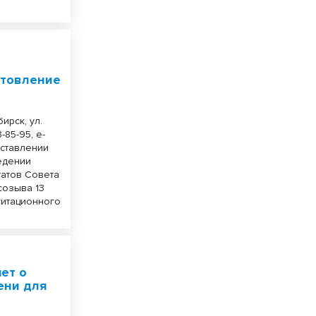
»
отовление
ирск, ул.
-85-95, e-
доставлении
едении
татов Совета
созыва 13
гитационного
ет о
ени для